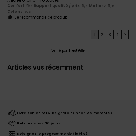
Afficher original - Português
Confort
: 5
Rapport qualité / prix
: 5
Matière
: 5
/5
/5
/5
Coloris
: 5
/5
Je recommande ce produit
1
2
3
4
>
Vérifié par
TrustVille
Articles vus récemment
Livraison et retours gratuits pour les membres
Retours sous 30 jours
Rejoignez le programme de fidélité