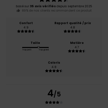
basé sur
35 avis vérifiés
depuis septembre 2025
89% de nos clients recommandent ce produit
Confort
Rapport qualité / prix
4.9
4.8
Taille
Matière
4.7
Trop petit
Trop grand
Coloris
4.8
4
/5