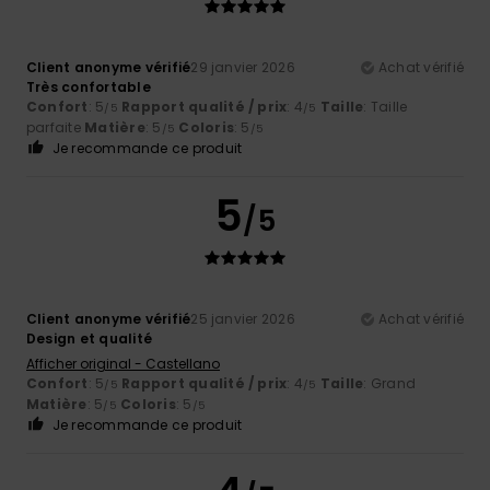
Client anonyme vérifié
29 janvier 2026
Achat vérifié
Très confortable
Confort
: 5
Rapport qualité / prix
: 4
Taille
: Taille
/5
/5
parfaite
Matière
: 5
Coloris
: 5
/5
/5
Je recommande ce produit
5
/5
Client anonyme vérifié
25 janvier 2026
Achat vérifié
Design et qualité
Afficher original - Castellano
Confort
: 5
Rapport qualité / prix
: 4
Taille
: Grand
/5
/5
Matière
: 5
Coloris
: 5
/5
/5
Je recommande ce produit