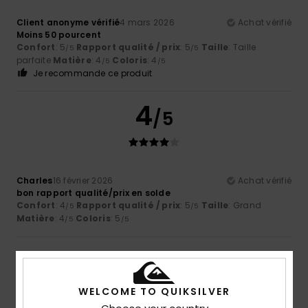
Client anonyme vérifié
4 mars 2026
Achat vérifié
Moins 50 pourcent
Confort
: 5
Rapport qualité / prix
: 5
Taille
: Taille
/5
/5
parfaite
Matière
: 4
Coloris
: 4
/5
/5
Je recommande ce produit
4
/5
Charles
16 février 2026
Achat vérifié
bon rapport qualité/prix en solde
Confort
: 4
Rapport qualité / prix
: 5
Taille
: Grand
/5
/5
Matière
: 4
Coloris
: 5
/5
/5
5
/5
WELCOME TO QUIKSILVER