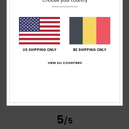
Choose your country
Client anonyme vérifié
12 février 2026
Achat vérifié
Mon fils l'adore
Rapport qualité / prix
: 5
Taille
: Grand
Matière
: 5
/5
/5
Coloris
: 5
/5
Je recommande ce produit
4
/5
US SHIPPING ONLY
BE SHIPPING ONLY
VIEW ALL COUNTRIES
Client anonyme vérifié
7 février 2026
Achat vérifié
praticité et confort
Afficher original - Italiano
Confort
: 4
Rapport qualité / prix
: 5
Taille
: Taille
/5
/5
parfaite
Matière
: 4
Coloris
: 4
/5
/5
Je recommande ce produit
5
/5