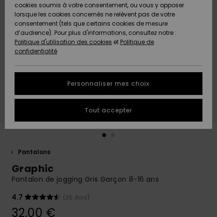
Quiksilver
A
cookies soumis à votre consentement, ou vous y opposer
Freedom
Découvrir
lorsque les cookies concernés ne relèvent pas de votre
Préférences
consentement (tels que certains cookies de mesure
Nouveautés
Nouveautés
Langue Et
d’audience). Pour plus d'informations, consultez notre :
Protection
Région
Politique d'utilisation des cookies
et
Politique de
des données
Communauté
confidentialité
A
A
AIDE &
Guide des
Découvrir
Découvrir
CONTACT
tailles
Personnaliser mes choix
COLLECTION
Démarrez
ECO-
Tout accepter
une
RESPONSABLE
conversation
pour obtenir
MAGASINS
la réponse la
plus rapide
Pantalons
à votre
Graphic
CARTE
question.
CADEAU
Pantalon de jogging Gris Garçon 8-16 ans
Démarrer
une
conversation
4.7
(35 Avis)
LISTE DE
32,00 €
SOUHAITS
Trouvez des