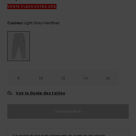
réponses
VENTE FLASH EXTRA 25%
aux
questions
les plus
Light Grey Heather
Couleur
fréquentes et
notre
formulaire
de contact.
Consulter
la FAQ
8
10
12
14
16
Voir le Guide des tailles
Indisponible
Ce produit est actuellement en rupture de stock.