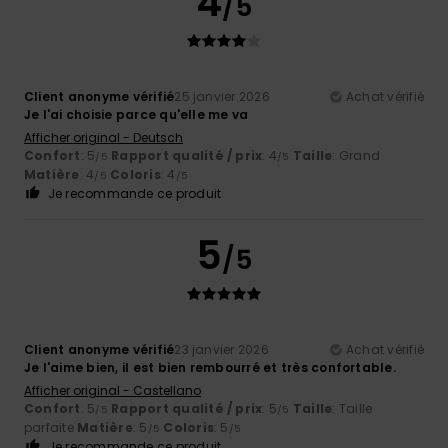
4
/5
Client anonyme vérifié
25 janvier 2026
Achat vérifié
Je l'ai choisie parce qu'elle me va
Afficher original - Deutsch
Confort
: 5
Rapport qualité / prix
: 4
Taille
: Grand
/5
/5
Matière
: 4
Coloris
: 4
/5
/5
Je recommande ce produit
5
/5
Client anonyme vérifié
23 janvier 2026
Achat vérifié
Je l'aime bien, il est bien rembourré et très confortable.
Afficher original - Castellano
Confort
: 5
Rapport qualité / prix
: 5
Taille
: Taille
/5
/5
parfaite
Matière
: 5
Coloris
: 5
/5
/5
Je recommande ce produit