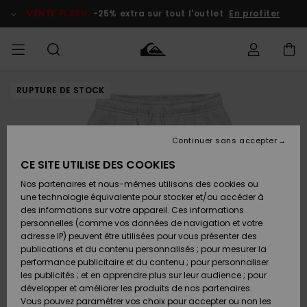
Passer
à
VENTE FLASH
-25% extra sur tout l'outlet
En profiter
l'information
sur
le
produit
RUPTURE DE STOCK
français
Accéder à
HOMME
Vêtements
Vêtements
Shop
Surf Shop
Snow
Outlet
ma
Homme
Shop
Homme
commande
Homme
Nederlands
GARÇON
Continuer sans accepter
Accessoires
Accessoires
Nouveautés
Livraison
Surf Shop
Outlet
CE SITE UTILISE DES COOKIES
FEMME
Enfant
Snow
Enfant
Shop
Nos partenaires et nous-mêmes utilisons des cookies ou
Retours
Chaussures
Chaussures
A
Enfant
une technologie équivalente pour stocker et/ou accéder à
& Tongs
& Tongs
Découvrir
SURF
des informations sur votre appareil. Ces informations
Highlights
Outlet
personnelles (comme vos données de navigation et votre
Paiement
Femme
adresse IP) peuvent être utilisées pour vous présenter des
SNOW
Snow
publications et du contenu personnalisés ; pour mesurer la
Surf
Surf
Snow
Shop
Carte
performance publicitaire et du contenu ; pour personnaliser
Communauté
Femme
Cadeau
les publicités ; et en apprendre plus sur leur audience ; pour
VENTE
développer et améliorer les produits de nos partenaires.
FLASH
Snow
Snow
Vous pouvez paramétrer vos choix pour accepter ou non les