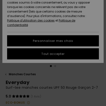
Quiksilver
A
cookies soumis à votre consentement, ou vous y opposer
Freedom
Découvrir
lorsque les cookies concernés ne relèvent pas de votre
Préférences
consentement (tels que certains cookies de mesure
Nouveautés
Nouveautés
Langue Et
d’audience). Pour plus d'informations, consultez notre :
Protection
Région
Politique d'utilisation des cookies
et
Politique de
des données
Communauté
confidentialité
A
A
AIDE &
Guide des
Découvrir
Découvrir
CONTACT
tailles
Personnaliser mes choix
COLLECTION
Démarrez
ECO-
Tout accepter
une
RESPONSABLE
conversation
pour obtenir
MAGASINS
la réponse la
plus rapide
Manches Courtes
à votre
Everyday
CARTE
question.
CADEAU
Surf-tee manches courtes UPF 50 Rouge Garçon 2-7
Démarrer
une
conversation
5.0
(1 Avis)
LISTE DE
ECO-BONUS
SOUHAITS
Trouvez des