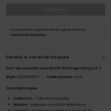
Indisponible
Ce produit est actuellement en rupture de stock.
Trouver d'autres options
Details & caractéristiques
Surf-tee manches courtes UPF 50 Rouge Garçon 2-7
Style
AQKWR03027
Code couleur
rzm0
Caractéristiques
Collection :
Collection Everyday
Matière :
polyester recyclé et élasthanne
UVFLIGHT, un classique fabriqué à partir de fils