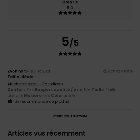
Coloris
5.0
5
/5
Zvonimir
24 juillet 2026
Achat vérifié
Taille idéale
Afficher original - Castellano
Confort
: 5
Rapport qualité / prix
: 5
Taille
: Taille
/5
/5
parfaite
Matière
: 5
Coloris
: 5
/5
/5
Je recommande ce produit
Vérifié par
TrustVille
Articles vus récemment