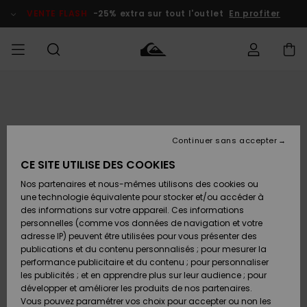
Passer
à
VENTE FLASH
-25% extra sur tout l'outlet
En profiter
l'information
sur
le
produit
français
Accéder à
HOMME
Vêtements
Vêtements
Shop
Surf Shop
Snow
Outlet
ma
Homme
Shop
Homme
commande
Homme
Nederlands
GARÇON
Continuer sans accepter
Accessoires
Accessoires
Nouveautés
Livraison
Surf Shop
Outlet
CE SITE UTILISE DES COOKIES
FEMME
Enfant
Snow
Enfant
Shop
Nos partenaires et nous-mêmes utilisons des cookies ou
Retours
Chaussures
Chaussures
A
Enfant
une technologie équivalente pour stocker et/ou accéder à
& Tongs
& Tongs
Découvrir
SURF
des informations sur votre appareil. Ces informations
Highlights
Outlet
personnelles (comme vos données de navigation et votre
Paiement
Femme
adresse IP) peuvent être utilisées pour vous présenter des
SNOW
Snow
publications et du contenu personnalisés ; pour mesurer la
Surf
Surf
Snow
Shop
Carte
performance publicitaire et du contenu ; pour personnaliser
Communauté
Femme
Cadeau
les publicités ; et en apprendre plus sur leur audience ; pour
VENTE
développer et améliorer les produits de nos partenaires.
FLASH
Snow
Snow
Vous pouvez paramétrer vos choix pour accepter ou non les