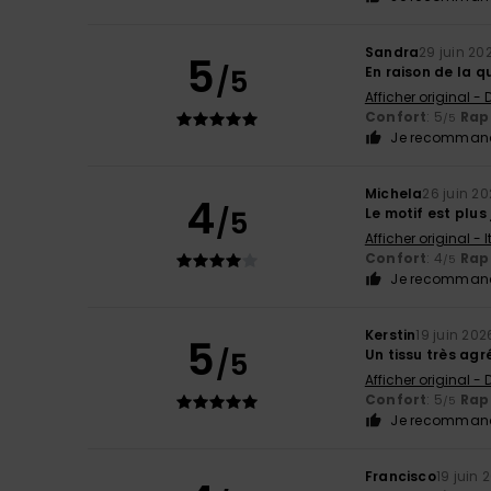
Sandra
29 juin 20
5
/5
En raison de la 
Afficher original -
Confort
: 5
Rapp
/5
Je recommand
Michela
26 juin 2
4
/5
Le motif est plus 
Afficher original - 
Confort
: 4
Rapp
/5
Je recommand
Kerstin
19 juin 202
5
/5
Un tissu très agr
Afficher original -
Confort
: 5
Rapp
/5
Je recommand
Francisco
19 juin 