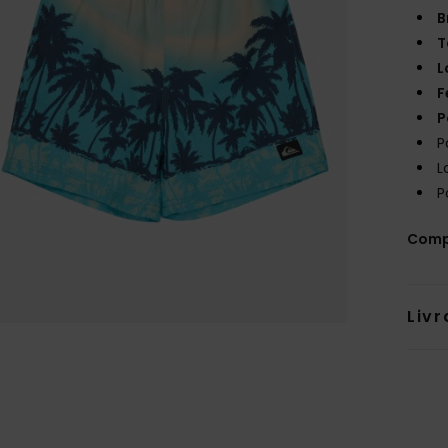
B
T
L
F
P
P
L
P
Comp
Livr