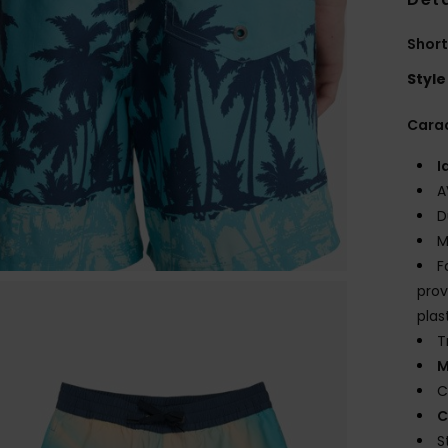
Short
Style
Carac
I
A
D
M
F
prov
plas
T
M
C
C
S