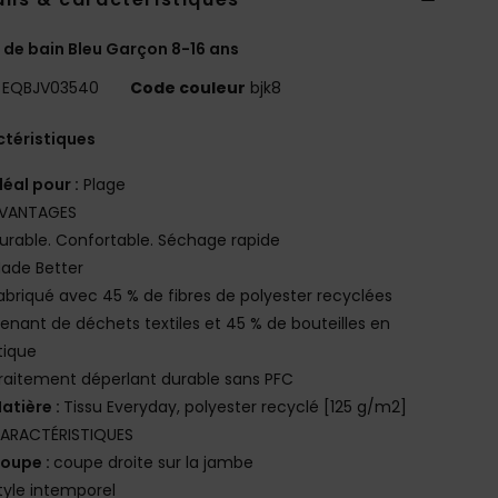
 de bain Bleu Garçon 8-16 ans
EQBJV03540
Code couleur
bjk8
téristiques
déal pour :
Plage
VANTAGES
urable. Confortable. Séchage rapide
ade Better
abriqué avec 45 % de fibres de polyester recyclées
enant de déchets textiles et 45 % de bouteilles en
tique
raitement déperlant durable sans PFC
atière :
Tissu Everyday, polyester recyclé [125 g/m2]
ARACTÉRISTIQUES
oupe :
coupe droite sur la jambe
tyle intemporel