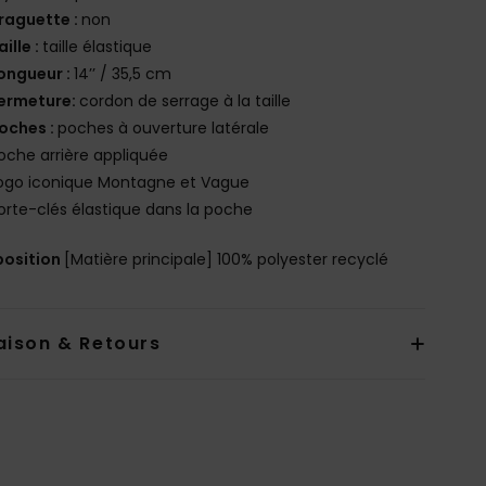
raguette :
non
aille :
taille élastique
ongueur :
14’’ / 35,5 cm
ermeture:
cordon de serrage à la taille
oches :
poches à ouverture latérale
oche arrière appliquée
ogo iconique Montagne et Vague
orte-clés élastique dans la poche
osition
[Matière principale] 100% polyester recyclé
aison & Retours