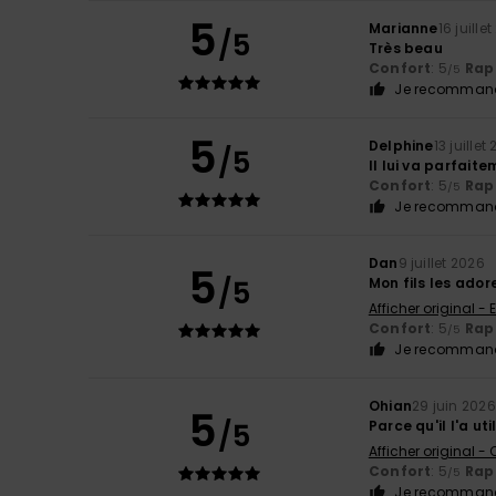
5
Marianne
16 juille
/5
Très beau
Confort
: 5
Rapp
/5
Je recommand
5
Delphine
13 juillet
/5
Il lui va parfait
Confort
: 5
Rapp
/5
Je recommand
Dan
9 juillet 2026
5
/5
Mon fils les ador
Afficher original - 
Confort
: 5
Rapp
/5
Je recommand
Ohian
29 juin 2026
5
/5
Parce qu'il l'a uti
Afficher original -
Confort
: 5
Rapp
/5
Je recommand