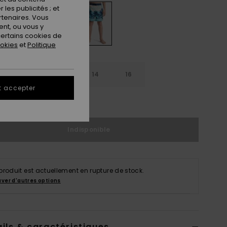
les publicités ; et
rtenaires. Vous
nt, ou vous y
ertains cookies de
ookies
et
Politique
10
12
14
16
t accepter
ir le Guide des tailles
Indisponible
produit est actuellement en rupture de stock.
uver d'autres options
ils & caractéristiques