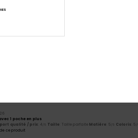
IES
Note moyenne
4.8
/5
basé sur
22 avis vérifiés
depuis avril 2026
91% de nos clients recommandent ce produit
port qualité / prix
Taille
Matiè
4.7
4.8
Trop petit
Trop grand
026
 avec 1 poche en plus
ort qualité / prix
: 4
Taille
: Taille parfaite
Matière
: 5
Coloris
: 5
/5
/5
/
e ce produit