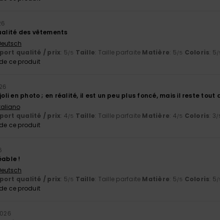
26
qualité des vêtements
 Deutsch
ort qualité / prix
: 5
Taille
: Taille parfaite
Matière
: 5
Coloris
: 5
/5
/5
/
e ce produit
026
joli en photo ; en réalité, il est un peu plus foncé, mais il reste to
Italiano
ort qualité / prix
: 4
Taille
: Taille parfaite
Matière
: 4
Coloris
: 3
/5
/5
/
e ce produit
6
éable !
 Deutsch
ort qualité / prix
: 5
Taille
: Taille parfaite
Matière
: 5
Coloris
: 5
/5
/5
/
e ce produit
2026