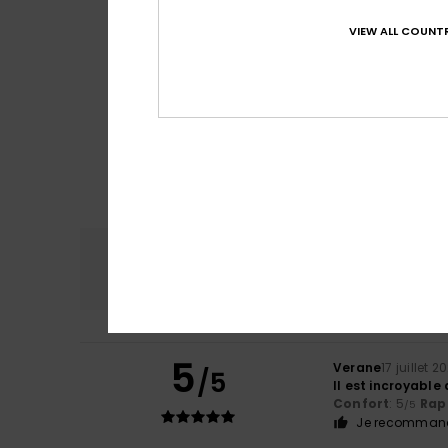
VIEW ALL COUNTR
Confort
Rap
4.7
5
Verane
17 juillet 2
/5
Il est incroyable
Confort
: 5
Rapp
/5
Je recommand