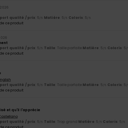
t 2026
ort qualité / prix
: 5
Matière
: 5
Coloris
: 5
/5
/5
/5
e ce produit
 2026
ement
ort qualité / prix
: 5
Taille
: Taille parfaite
Matière
: 5
Coloris
: 5
/5
/5
/
e ce produit
e
English
ort qualité / prix
: 5
Taille
: Taille parfaite
Matière
: 5
Coloris
: 5
/5
/5
/
e ce produit
lisé et qu'il l'apprécie
 Castellano
ort qualité / prix
: 5
Taille
: Trop grand
Matière
: 5
Coloris
: 5
/5
/5
/5
e ce produit