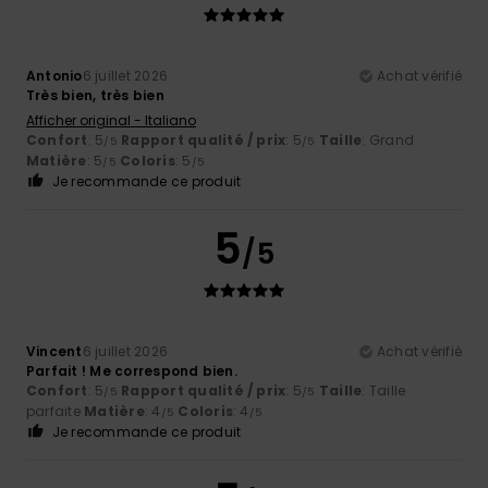
Antonio
6 juillet 2026
Achat vérifié
Très bien, très bien
Afficher original - Italiano
Confort
: 5
Rapport qualité / prix
: 5
Taille
: Grand
/5
/5
Matière
: 5
Coloris
: 5
/5
/5
Je recommande ce produit
5
/5
Vincent
6 juillet 2026
Achat vérifié
Parfait ! Me correspond bien.
Confort
: 5
Rapport qualité / prix
: 5
Taille
: Taille
/5
/5
parfaite
Matière
: 4
Coloris
: 4
/5
/5
Je recommande ce produit