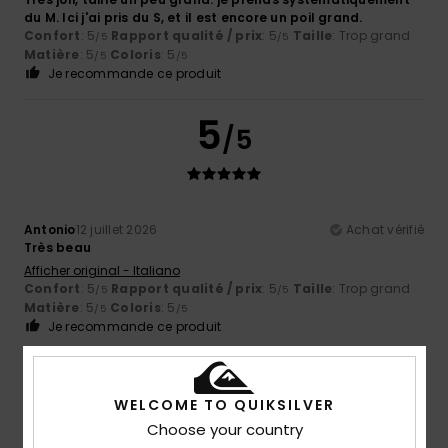
du M. Ici j'ai pris du S, et il est encore un poil grand.
Confort
: 5
Rapport qualité / prix
: 5
Taille
: Trop grand
/5
/5
Matière
: 5
Coloris
: 5
/5
/5
Je recommande ce produit
5
/5
Antonio
12 juillet 2026
Achat vérifié
Très beau
Afficher original - Italiano
Confort
: 5
Rapport qualité / prix
: 5
Taille
: Trop grand
/5
/5
Matière
: 5
Coloris
: 5
/5
/5
Je recommande ce produit
4
/5
WELCOME TO QUIKSILVER
Choose your country