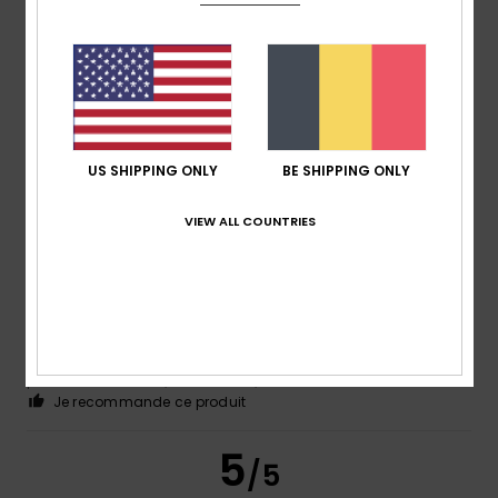
Jean-Michel
10 juillet 2026
Achat vérifié
Très bien
Confort
: 4
Rapport qualité / prix
: 4
Taille
: Taille
/5
/5
parfaite
Matière
: 4
Coloris
: 4
/5
/5
Je recommande ce produit
5
US SHIPPING ONLY
BE SHIPPING ONLY
/5
VIEW ALL COUNTRIES
Nicola
7 juillet 2026
Achat vérifié
J'ai beaucoup apprécié cette expérience
Afficher original - Italiano
Confort
: 4
Rapport qualité / prix
: 4
Taille
: Taille
/5
/5
parfaite
Matière
: 4
Coloris
: 4
/5
/5
Je recommande ce produit
5
/5