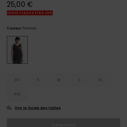
réponses
25,00 €
aux
questions
VENTE FLASH EXTRA 25%
les plus
fréquentes et
notre
Tarmac
Couleur
formulaire
de contact.
Consulter
la FAQ
XS
S
M
L
XL
XXL
Voir le Guide des tailles
Indisponible