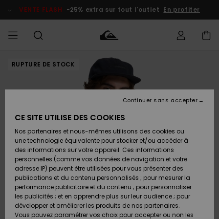
Passer
à
VENTE FLASH
-25% extra sur tout l'outlet
En profiter
l'information
sur
le
produit
RUPTURE DE STOCK
français
Accéder à
HOMME
Vêtements
Vêtements
Shop
Surf Shop
Snow
Outlet
ma
Homme
Shop
Homme
commande
Homme
Nederlands
GARÇON
Continuer sans accepter
Accessoires
Accessoires
Nouveautés
Livraison
Surf Shop
Outlet
CE SITE UTILISE DES COOKIES
FEMME
Enfant
Snow
Enfant
Shop
Nos partenaires et nous-mêmes utilisons des cookies ou
Retours
Chaussures
Chaussures
A
Enfant
une technologie équivalente pour stocker et/ou accéder à
& Tongs
& Tongs
Découvrir
SURF
des informations sur votre appareil. Ces informations
Highlights
Outlet
personnelles (comme vos données de navigation et votre
Paiement
Femme
adresse IP) peuvent être utilisées pour vous présenter des
SNOW
Snow
publications et du contenu personnalisés ; pour mesurer la
Surf
Surf
Snow
Shop
Carte
performance publicitaire et du contenu ; pour personnaliser
Communauté
Femme
Cadeau
les publicités ; et en apprendre plus sur leur audience ; pour
VENTE
développer et améliorer les produits de nos partenaires.
FLASH
Snow
Snow
Vous pouvez paramétrer vos choix pour accepter ou non les