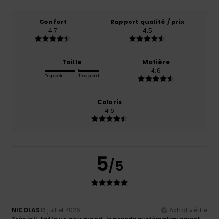
Confort
Rapport qualité / prix
4.7
4.5
Taille
Matière
4.6
Trop petit
Trop grand
Coloris
4.6
5
/5
NICOLAS
16 juillet 2026
Achat vérifié
Très joli, taille un peu grand. je prends systématiquement