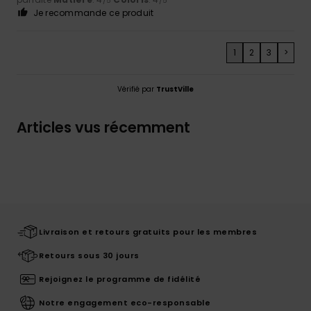
/5
/5
Je recommande ce produit
1
2
3
>
Vérifié par
TrustVille
Articles vus récemment
Livraison et retours gratuits pour les membres
Retours sous 30 jours
Rejoignez le programme de fidélité
Notre engagement eco-responsable