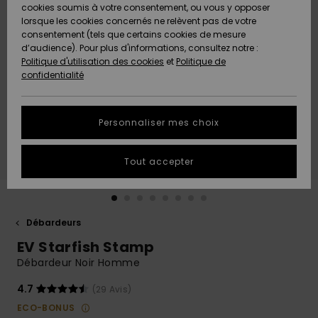
Quiksilver
A
cookies soumis à votre consentement, ou vous y opposer
Freedom
Découvrir
lorsque les cookies concernés ne relèvent pas de votre
Préférences
consentement (tels que certains cookies de mesure
Nouveautés
Nouveautés
Langue Et
d’audience). Pour plus d'informations, consultez notre :
Protection
Région
Politique d'utilisation des cookies
et
Politique de
des données
Communauté
confidentialité
A
A
AIDE &
Guide des
Découvrir
Découvrir
CONTACT
tailles
Personnaliser mes choix
COLLECTION
Démarrez
ECO-
Tout accepter
une
RESPONSABLE
conversation
pour obtenir
MAGASINS
la réponse la
plus rapide
Débardeurs
à votre
EV Starfish Stamp
CARTE
question.
CADEAU
Débardeur Noir Homme
Démarrer
une
conversation
4.7
(29 Avis)
LISTE DE
ECO-BONUS
SOUHAITS
Trouvez des