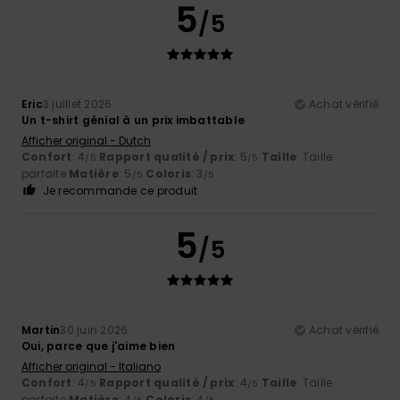
5
/5
Eric
3 juillet 2026
Achat vérifié
Un t-shirt génial à un prix imbattable
Afficher original - Dutch
Confort
: 4
Rapport qualité / prix
: 5
Taille
: Taille
/5
/5
parfaite
Matière
: 5
Coloris
: 3
/5
/5
Je recommande ce produit
5
/5
Martin
30 juin 2026
Achat vérifié
Oui, parce que j'aime bien
Afficher original - Italiano
Confort
: 4
Rapport qualité / prix
: 4
Taille
: Taille
/5
/5
parfaite
Matière
: 4
Coloris
: 4