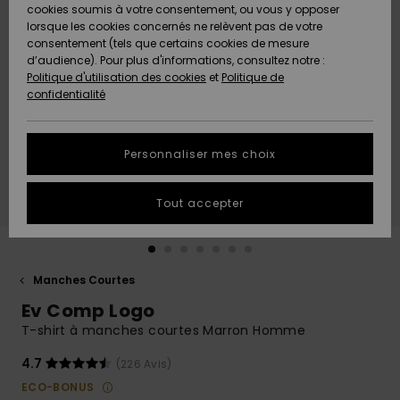
Quiksilver
A
cookies soumis à votre consentement, ou vous y opposer
Freedom
Découvrir
lorsque les cookies concernés ne relèvent pas de votre
Préférences
consentement (tels que certains cookies de mesure
Nouveautés
Nouveautés
Langue Et
d’audience). Pour plus d'informations, consultez notre :
Protection
Région
Politique d'utilisation des cookies
et
Politique de
des données
Communauté
confidentialité
A
A
AIDE &
Guide des
Découvrir
Découvrir
CONTACT
tailles
Personnaliser mes choix
COLLECTION
Démarrez
ECO-
Tout accepter
une
RESPONSABLE
conversation
pour obtenir
MAGASINS
la réponse la
plus rapide
Manches Courtes
à votre
Ev Comp Logo
CARTE
question.
CADEAU
T-shirt à manches courtes Marron Homme
Démarrer
une
conversation
4.7
(226 Avis)
LISTE DE
ECO-BONUS
SOUHAITS
Trouvez des