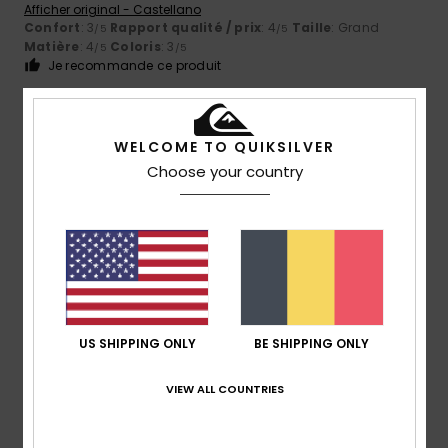
Afficher original - Castellano
Confort
: 3
Rapport qualité / prix
: 4
Taille
: Grand
/5
/5
Matière
: 4
Coloris
: 3
/5
/5
Je recommande ce produit
5
/5
WELCOME TO QUIKSILVER
Choose your country
Yann
21 juillet 2026
Achat vérifié
coupe au top
Confort
: 5
Rapport qualité / prix
: 5
Taille
: Trop grand
/5
/5
Matière
: 5
Coloris
: 5
/5
/5
Je recommande ce produit
5
US SHIPPING ONLY
BE SHIPPING ONLY
/5
VIEW ALL COUNTRIES