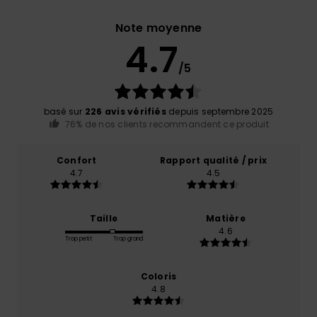
Note moyenne
4.7
/5
basé sur
226 avis vérifiés
depuis septembre 2025
76% de nos clients recommandent ce produit
Confort
Rapport qualité / prix
4.7
4.5
Taille
Matière
4.6
Trop petit
Trop grand
Coloris
4.8