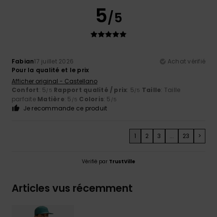
5
/5
Fabian
17 juillet 2026
Achat vérifié
Pour la qualité et le prix
Afficher original - Castellano
Confort
: 5
Rapport qualité / prix
: 5
Taille
: Taille
/5
/5
parfaite
Matière
: 5
Coloris
: 5
/5
/5
Je recommande ce produit
1
2
3
...
23
>
Vérifié par
TrustVille
Articles vus récemment