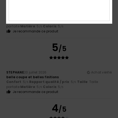
Daniel
21 juillet 2026
Achat vérifié
J'ai reçu exactement ce qui était sur les photos : un article
élégant et indémodable.
Afficher original - English
Confort
: 5
Rapport qualité / prix
: 5
Taille
: Taille
/5
/5
parfaite
Matière
: 5
Coloris
: 5
/5
/5
Je recommande ce produit
5
/5
STEPHANE
20 juillet 2026
Achat vérifié
belle coupe et belles finitions
Confort
: 5
Rapport qualité / prix
: 5
Taille
: Taille
/5
/5
parfaite
Matière
: 5
Coloris
: 5
/5
/5
Je recommande ce produit
4
/5