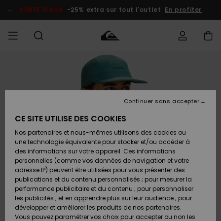
Passer
à
VENTE FLASH
-25% extra sur tout l'outlet
En profiter
l'information
sur
le
produit
français
Accéder à
HOMME
Vêtements
Vêtements
Shop
Surf Shop
Snow
Outlet
ma
Homme
Shop
Homme
commande
Homme
Nederlands
GARÇON
Continuer sans accepter
Accessoires
Accessoires
Nouveautés
Livraison
Surf Shop
Outlet
CE SITE UTILISE DES COOKIES
FEMME
Enfant
Snow
Enfant
Shop
Nos partenaires et nous-mêmes utilisons des cookies ou
Retours
Chaussures
Chaussures
A
Enfant
une technologie équivalente pour stocker et/ou accéder à
& Tongs
& Tongs
Découvrir
SURF
des informations sur votre appareil. Ces informations
Highlights
Outlet
personnelles (comme vos données de navigation et votre
Paiement
Femme
adresse IP) peuvent être utilisées pour vous présenter des
SNOW
Snow
publications et du contenu personnalisés ; pour mesurer la
Surf
Surf
Snow
Shop
Carte
performance publicitaire et du contenu ; pour personnaliser
Communauté
Femme
Cadeau
les publicités ; et en apprendre plus sur leur audience ; pour
VENTE
développer et améliorer les produits de nos partenaires.
FLASH
Snow
Snow
Vous pouvez paramétrer vos choix pour accepter ou non les