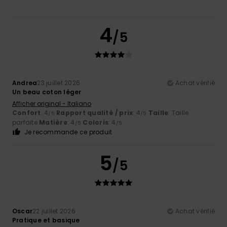
4
/5
Andrea
23 juillet 2026
Achat vérifié
Un beau coton léger
Afficher original - Italiano
Confort
: 4
Rapport qualité / prix
: 4
Taille
: Taille
/5
/5
parfaite
Matière
: 4
Coloris
: 4
/5
/5
Je recommande ce produit
5
/5
Oscar
22 juillet 2026
Achat vérifié
Pratique et basique