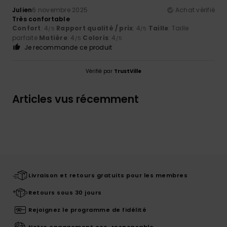
Julien
6 novembre 2025
Achat vérifié
Très confortable
Confort
: 4
Rapport qualité / prix
: 4
Taille
: Taille
/5
/5
parfaite
Matière
: 4
Coloris
: 4
/5
/5
Je recommande ce produit
Vérifié par
TrustVille
Articles vus récemment
Livraison et retours gratuits pour les membres
Retours sous 30 jours
Rejoignez le programme de fidélité
Notre engagement eco-responsable