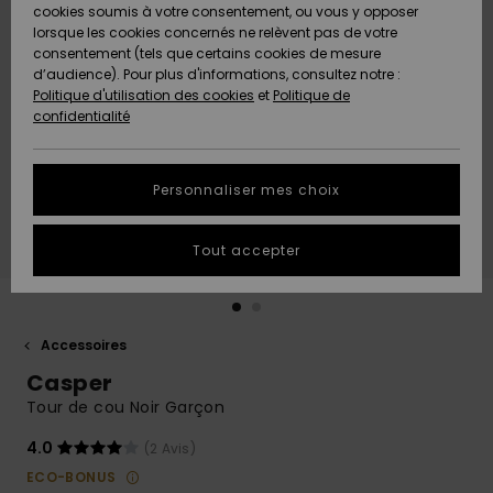
Quiksilver
A
cookies soumis à votre consentement, ou vous y opposer
Freedom
Découvrir
lorsque les cookies concernés ne relèvent pas de votre
Préférences
consentement (tels que certains cookies de mesure
Nouveautés
Nouveautés
Langue Et
d’audience). Pour plus d'informations, consultez notre :
Protection
Région
Politique d'utilisation des cookies
et
Politique de
des données
Communauté
confidentialité
A
A
AIDE &
Guide des
Découvrir
Découvrir
CONTACT
tailles
Personnaliser mes choix
COLLECTION
Démarrez
ECO-
Tout accepter
une
RESPONSABLE
conversation
pour obtenir
MAGASINS
la réponse la
plus rapide
Accessoires
à votre
Casper
CARTE
question.
CADEAU
Tour de cou Noir Garçon
Démarrer
une
conversation
4.0
(2 Avis)
LISTE DE
ECO-BONUS
SOUHAITS
Trouvez des