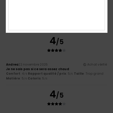
Coloris
4.5
4
/5
Andrea
22 novembre 2025
Achat vérifié
Je ne sais pas si ce sera assez chaud
Confort
: 4
Rapport qualité / prix
: 5
Taille
: Trop grand
/5
/5
Matière
: 5
Coloris
: 5
/5
/5
4
/5