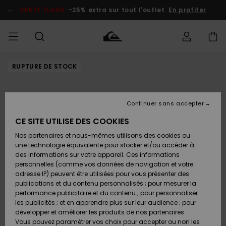
Passer
à
VENTE FLASH
-25% extra sur tout l'outlet
En profiter
l'information
sur
le
produit
RUPTURE DE STOCK
français
Accéder à
HOMME
Vêtements
Vêtements
Shop
Surf Shop
Snow
Outlet
ma
Homme
Shop
Homme
commande
Homme
Nederlands
GARÇON
Continuer sans accepter
Accessoires
Accessoires
Nouveautés
Livraison
Surf Shop
Outlet
CE SITE UTILISE DES COOKIES
FEMME
Enfant
Snow
Enfant
Shop
Nos partenaires et nous-mêmes utilisons des cookies ou
Retours
Chaussures
Chaussures
A
Enfant
une technologie équivalente pour stocker et/ou accéder à
& Tongs
& Tongs
Découvrir
SURF
des informations sur votre appareil. Ces informations
Highlights
Outlet
personnelles (comme vos données de navigation et votre
Paiement
Femme
adresse IP) peuvent être utilisées pour vous présenter des
SNOW
Snow
publications et du contenu personnalisés ; pour mesurer la
Surf
Surf
Snow
Shop
Carte
performance publicitaire et du contenu ; pour personnaliser
Communauté
Femme
Cadeau
les publicités ; et en apprendre plus sur leur audience ; pour
VENTE
développer et améliorer les produits de nos partenaires.
FLASH
Snow
Snow
Vous pouvez paramétrer vos choix pour accepter ou non les