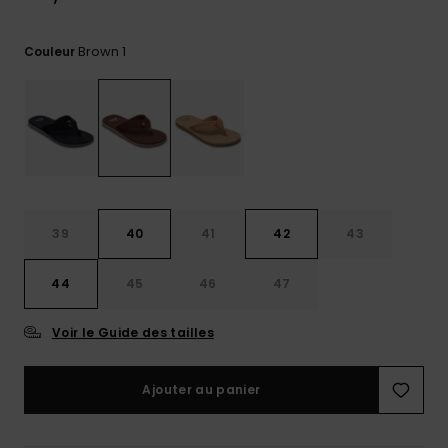
réponses
aux
questions
Brown 1
Couleur
les plus
fréquentes et
notre
formulaire
de contact.
Consulter
la FAQ
39
40
41
42
43
44
45
46
47
Voir le Guide des tailles
Ajouter au panier