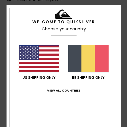
5
/5
WELCOME TO QUIKSILVER
Choose your country
Davi
7 juillet 2026
Achat vérifié
Oh, j'aime bien. Ma taille. C'est la bonne. La couleur, tout...
Afficher original - English
Confort
: 5
Rapport qualité / prix
: 5
Taille
: Trop grand
/5
/5
Matière
: 5
/5
Je recommande ce produit
US SHIPPING ONLY
BE SHIPPING ONLY
4
/5
VIEW ALL COUNTRIES
Xavier
7 juillet 2026
Achat vérifié
confortable et j'espère robuste
Confort
: 5
Rapport qualité / prix
: 3
Taille
: Taille
/5
/5