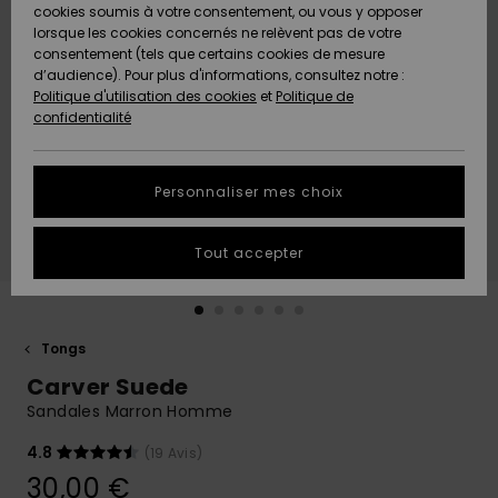
Quiksilver
A
cookies soumis à votre consentement, ou vous y opposer
Freedom
Découvrir
lorsque les cookies concernés ne relèvent pas de votre
Préférences
consentement (tels que certains cookies de mesure
Nouveautés
Nouveautés
Langue Et
d’audience). Pour plus d'informations, consultez notre :
Protection
Région
Politique d'utilisation des cookies
et
Politique de
des données
Communauté
confidentialité
A
A
AIDE &
Guide des
Découvrir
Découvrir
CONTACT
tailles
Personnaliser mes choix
COLLECTION
Démarrez
ECO-
Tout accepter
une
RESPONSABLE
conversation
pour obtenir
MAGASINS
la réponse la
plus rapide
Tongs
à votre
Carver Suede
CARTE
question.
CADEAU
Sandales Marron Homme
Démarrer
une
conversation
4.8
(19 Avis)
LISTE DE
30,00 €
SOUHAITS
Trouvez des