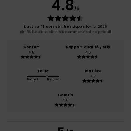
4.8
/5
basé sur
19 avis vérifiés
depuis février 2026
89% de nos clients recommandent ce produit
Confort
Rapport qualité / prix
4.8
4.6
Taille
Matière
4.7
Trop petit
Trop grand
Coloris
4.8