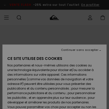
Passer
à
VENTE FLASH
-25% extra sur tout l'outlet
En profiter
l'information
sur
le
produit
français
Accéder à
HOMME
Vêtements
Vêtements
Shop
Surf Shop
Snow
Outlet
ma
Homme
Shop
Homme
commande
Homme
Nederlands
GARÇON
Continuer sans accepter
Accessoires
Accessoires
Nouveautés
Livraison
Surf Shop
Outlet
CE SITE UTILISE DES COOKIES
FEMME
Enfant
Snow
Enfant
Shop
Nos partenaires et nous-mêmes utilisons des cookies ou
Retours
Chaussures
Chaussures
A
Enfant
une technologie équivalente pour stocker et/ou accéder à
& Tongs
& Tongs
Découvrir
SURF
des informations sur votre appareil. Ces informations
Highlights
Outlet
personnelles (comme vos données de navigation et votre
Paiement
Femme
adresse IP) peuvent être utilisées pour vous présenter des
SNOW
Snow
publications et du contenu personnalisés ; pour mesurer la
Surf
Surf
Snow
Shop
Carte
performance publicitaire et du contenu ; pour personnaliser
Communauté
Femme
Cadeau
les publicités ; et en apprendre plus sur leur audience ; pour
VENTE
développer et améliorer les produits de nos partenaires.
FLASH
Snow
Snow
Vous pouvez paramétrer vos choix pour accepter ou non les