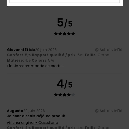
parfaite
Matière
: 4
Coloris
: 4
/5
/5
5
/5
Giovanni Efisio
29 juin 2026
Achat vérifié
Confort
: 5
Rapport qualité / prix
: 5
Taille
: Grand
/5
/5
Matière
: 4
Coloris
: 5
/5
/5
Je recommande ce produit
4
/5
Augusto
29 juin 2026
Achat vérifié
Je connaissais déjà ce produit
Afficher original - Castellano
Confort
: 4
Rapport qualité / prix
: 4
Taille
: Grand
/5
/5