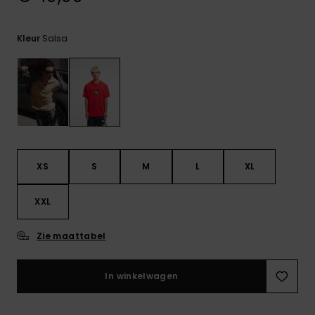
FAQ
bekijken
Salsa
Kleur
XS
S
M
L
XL
XXL
Zie maattabel
In winkelwagen