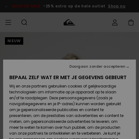
Ga
naar
SALE ON SALE
-25% extra op de hele outlet
Shop nu
Productinformatie
NIEUW
français
Toegang tot
HEREN
Kleding
Kleding
Shop
Heren Surf
Heren Snow
HEREN
mijn bestelling
Shop
Shop
OUTLET
Nederlands
JONGENS
Levering
Accessoires
Accessoires
Nieuw
Doorgaan zonder accepteren
Toegekomen
Kinderen
Kinderen
Outlet
DAMES
Surf Shop
Snow Shop
Kinderen
BEPAAL ZELF WAT ER MET JE GEGEVENS GEBEURT
Retouren
Wij en onze partners gebruiken cookies of gelijkwaardige
Schoenen &
Schoenen &
technologieën om informatie op je apparaat op te slaan
Slippers
Slippers
Highlights
SURF
Betaling
Highlights
Dames
VROUW
en/of te raadplegen. Deze persoonsgegevens (zoals je
Snow Shop
OUTLET
navigatiegegevens en je IP-adres) kunnen worden gebruikt
SNOW
om je gepersonaliseerde publicaties en content te
Giftcard
Surf /
Surf /
Snow
presenteren; om de prestaties van advertenties en content te
Water
Water
Community
meten; om gepersonaliseerde advertenties te leveren; om
Highlights
SALE ON
meer te weten te komen over hun publiek; om de producten
Quiksilver
SALE
van onze partners te ontwikkelen en te verbeteren. Je kunt je
Freedom