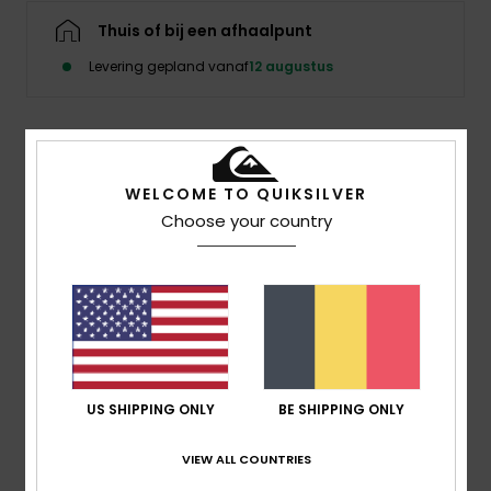
Thuis of bij een afhaalpunt
Levering gepland vanaf
12 augustus
Beschrijving
WELCOME TO QUIKSILVER
Het begon met een penseelstreek. Het veranderde de
Choose your country
wereld. De Young Guns-beweging, die stijl en prestaties
naar een nieuw niveau tilde, was geboren. Twintig jaar
later gaat de revolutie verder.
Details & functies
US SHIPPING ONLY
BE SHIPPING ONLY
Bezorging & Retour
VIEW ALL COUNTRIES