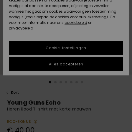
keuzes aanpassen om cookies waarvoor je toestemming
Snow
Sneeuw
nodig is al dan niet te accepteren, of je ertegen verzetten
Gemeenschap
Gegevensbescherming
wanneer het gaat om cookies waarvoor geen toestemming
Regio- En
nodig is (zoals bepaalde cookies voor publieksmeting). Ga
Taalinstellingen
voor meer informatie naar ons
Nieuw
Nieuw
cookiebeleid
en
Maattabel
Toegekomen
Toegekomen
privacybeleid
HELP &
CONTACT
Start een
Cookie-instellingen
Highlights
Highlights
gesprek om het
snelste
DUURZAAMHEID
antwoord op je
Alles accepteren
vraag te
STORE LOCATOR
krijgen.
Gesprek
starten
CADEAUKAART
Kort
Vind
Young Guns Echo
VERLANGLIJST
antwoorden op
de meest
Heren Rood T-shirt met korte mouwen
gestelde
vragen en ons
ECO-BONUS
contactformulier.
€ 40,00