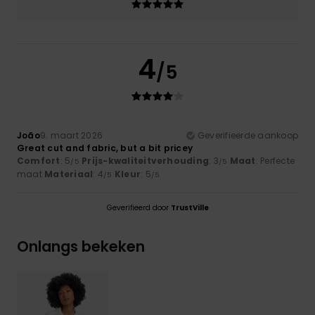
4
/5
João
9. maart 2026
Geverifieerde aankoop
Great cut and fabric, but a bit pricey
Comfort
: 5
Prijs-kwaliteitverhouding
: 3
Maat
: Perfecte
/5
/5
maat
Materiaal
: 4
Kleur
: 5
/5
/5
Geverifieerd door
TrustVille
Onlangs bekeken