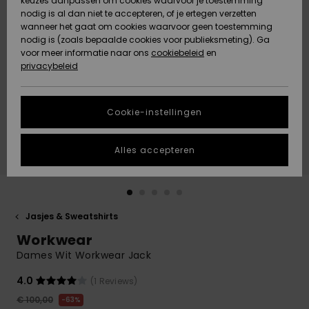
keuzes aanpassen om cookies waarvoor je toestemming
Snow
Sneeuw
nodig is al dan niet te accepteren, of je ertegen verzetten
Gemeenschap
Gegevensbescherming
wanneer het gaat om cookies waarvoor geen toestemming
Regio- En
nodig is (zoals bepaalde cookies voor publieksmeting). Ga
Taalinstellingen
voor meer informatie naar ons
Nieuw
Nieuw
cookiebeleid
en
Maattabel
Toegekomen
Toegekomen
privacybeleid
HELP &
CONTACT
Start een
Cookie-instellingen
Highlights
Highlights
gesprek om het
snelste
DUURZAAMHEID
antwoord op je
Alles accepteren
vraag te
STORE LOCATOR
krijgen.
Gesprek
starten
CADEAUKAART
Jasjes & Sweatshirts
Vind
Workwear
VERLANGLIJST
antwoorden op
de meest
Dames Wit Workwear Jack
gestelde
vragen en ons
4.0
(1 Reviews)
contactformulier.
€ 100,00
63%