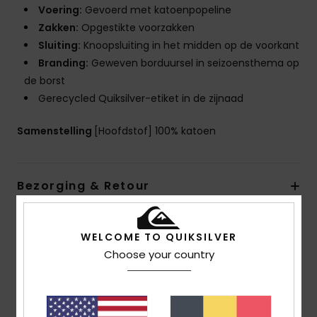
Voering:
Gevoerd met katoenpopeline
Zakken:
Opgestikte voorzakken
Sluiting:
Knoopsluiting in het midden op de voorkant
Branding:
Geweven borduursel in seizoensthema op
de borst
Gerecycled Quiksilver-etiket in de zijnaad
Samenstelling
[Hoofdstof] 100% katoen
Bezorging & Retour
WELCOME TO QUIKSILVER
Reviews van klanten
Choose your country
Gemiddelde score