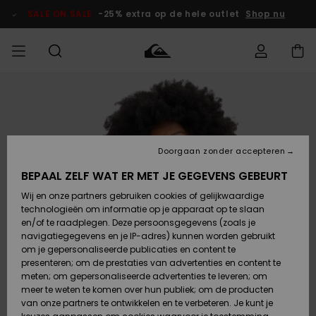
Ga
naar
SALE ON SALE
-25% extra op de hele outlet
Shop nu
Productinformatie
français
Toegang tot
HEREN
Kleding
Kleding
Shop
Heren Surf
Heren Snow
HEREN
mijn bestelling
Shop
Shop
OUTLET
Nederlands
JONGENS
Levering
Accessoires
Accessoires
Nieuw
Doorgaan zonder accepteren
Toegekomen
Kinderen
Kinderen
Outlet
DAMES
Surf Shop
Snow Shop
Kinderen
BEPAAL ZELF WAT ER MET JE GEGEVENS GEBEURT
Retouren
Wij en onze partners gebruiken cookies of gelijkwaardige
Schoenen &
Schoenen &
technologieën om informatie op je apparaat op te slaan
Slippers
Slippers
Highlights
SURF
Betaling
Highlights
Dames
VROUW
en/of te raadplegen. Deze persoonsgegevens (zoals je
Snow Shop
OUTLET
navigatiegegevens en je IP-adres) kunnen worden gebruikt
SNOW
om je gepersonaliseerde publicaties en content te
Giftcard
Surf /
Surf /
Snow
presenteren; om de prestaties van advertenties en content te
Water
Water
Community
meten; om gepersonaliseerde advertenties te leveren; om
Highlights
SALE ON
meer te weten te komen over hun publiek; om de producten
Quiksilver
SALE
van onze partners te ontwikkelen en te verbeteren. Je kunt je
Freedom