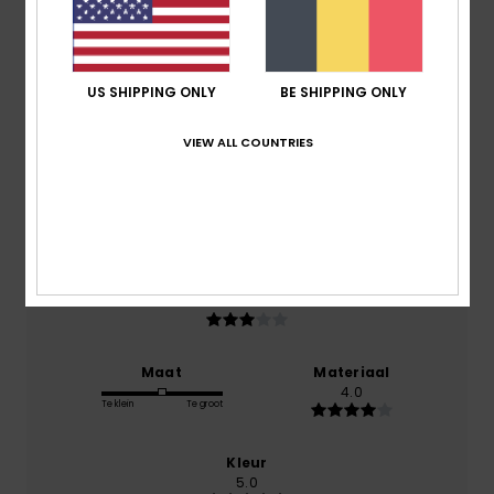
4.0
/5
US SHIPPING ONLY
BE SHIPPING ONLY
gebaseerd op
1 geverifieerde beoordelingen
sinds
maart 2026
0% van onze klanten bevelen dit product aan
VIEW ALL COUNTRIES
Comfort
5.0
Prijs-kwaliteitverhouding
3.0
Maat
Materiaal
4.0
Te klein
Te groot
Kleur
5.0