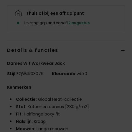
Thuis of bij een afhaalpunt
Levering gepland vanaf
12 augustus
Details & functies
Dames Wit Workwear Jack
Stijl
EQWJK03079
Kleurcode
wbk0
Kenmerken
Collectie:
Global Heat-collectie
Stof:
Katoenen canvas [280 g/m2]
Fit:
Halflange boxy fit
Halslijn:
Kraag
Mouwen:
Lange mouwen