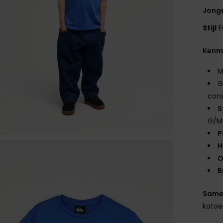
Jonge
Stijl
E
Kenm
M
G
cons
S
G/M
P
H
O
B
Same
kato