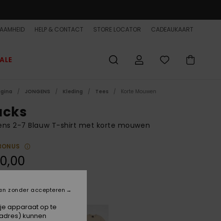
AAMHEID
HELP & CONTACT
STORE LOCATOR
CADEAUKAART
ALE
agina
JONGENS
Kleding
Tees
Korte Mouwen
ucks
ens 2-7 Blauw T-shirt met korte mouwen
BONUS
0,00
an zonder accepteren
Dazzling Blue
 je apparaat op te
-adres) kunnen