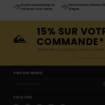
Gratis verzending en
Retourneren binnen 3
retouren voor leden
dagen
15% SUR VOT
COMMANDE*
Abonnez-vous pour recevoir nos d
(*) Offre valable en 
VIND EEN WINKEL
VOLG ONS