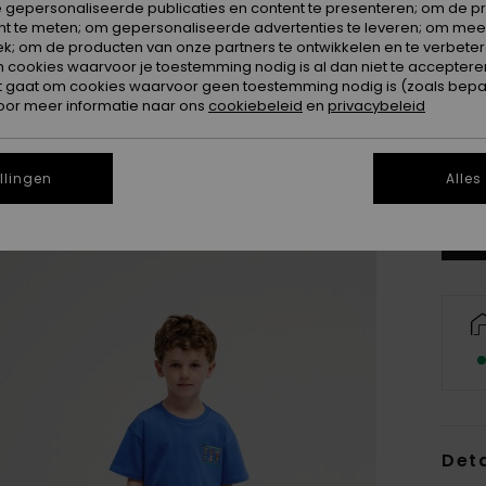
 gepersonaliseerde publicaties en content te presenteren; om de pr
nt te meten; om gepersonaliseerde advertenties te leveren; om meer
k; om de producten van onze partners te ontwikkelen en te verbetere
ookies waarvoor je toestemming nodig is al dan niet te accepteren
t gaat om cookies waarvoor geen toestemming nodig is (zoals bepa
oor meer informatie naar ons
cookiebeleid
en
privacybeleid
2
Zi
llingen
Alles
Deta