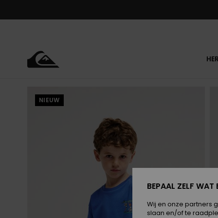
Ga
naar
Productinformatie
HE
NIEUW
BEPAAL ZELF WAT 
Wij en onze partners 
slaan en/of te raadpl