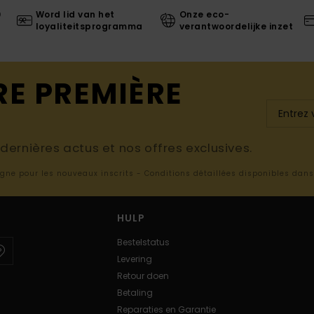
0
Word lid van het
Onze eco-
loyaliteitsprogramma
verantwoordelijke inzet
RE PREMIÈRE
ernières actus et nos offres exclusives.
ligne pour les nouveaux inscrits - Conditions détaillées disponibles dan
HULP
Bestelstatus
Levering
Retour doen
Betaling
Reparaties en Garantie