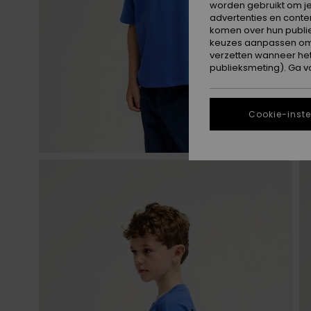
worden gebruikt om je
advertenties en conte
komen over hun publie
keuzes aanpassen om c
verzetten wanneer he
publieksmeting). Ga v
Cookie-inste