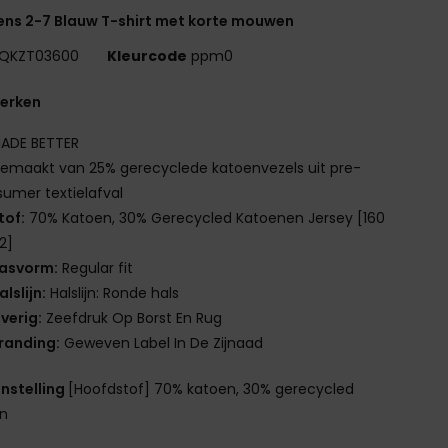
ns 2-7 Blauw T-shirt met korte mouwen
QKZT03600
Kleurcode
ppm0
erken
ADE BETTER
emaakt van 25% gerecyclede katoenvezels uit pre-
umer textielafval
tof:
70% Katoen, 30% Gerecycled Katoenen Jersey [160
2]
asvorm:
Regular fit
alslijn:
Halslijn: Ronde hals
verig:
Zeefdruk Op Borst En Rug
randing:
Geweven Label In De Zijnaad
nstelling
[Hoofdstof] 70% katoen, 30% gerecycled
en