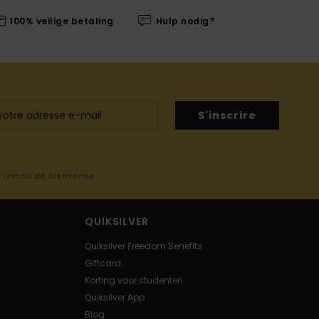
100% veilige betaling
Hulp nodig?
S'inscrire
s l'email de bienvenue
QUIKSILVER
Quiksilver Freedom Benefits
Giftcard
Korting voor studenten
Quiksilver App
Blog