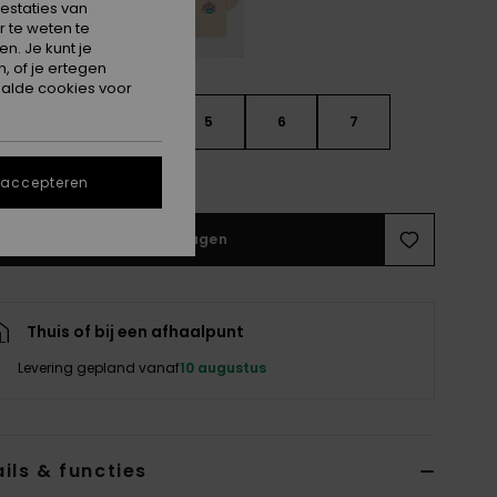
estaties van
 te weten te
n. Je kunt je
, of je ertegen
alde cookies voor
3
4
5
6
7
e maattabel
 accepteren
In winkelwagen
Thuis of bij een afhaalpunt
Levering gepland vanaf
10 augustus
ils & functies