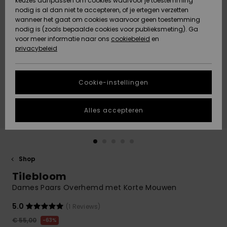
keuzes aanpassen om cookies waarvoor je toestemming
Snow
Sneeuw
nodig is al dan niet te accepteren, of je ertegen verzetten
Gemeenschap
Gegevensbescherming
wanneer het gaat om cookies waarvoor geen toestemming
Regio- En
nodig is (zoals bepaalde cookies voor publieksmeting). Ga
Taalinstellingen
voor meer informatie naar ons
Nieuw
Nieuw
cookiebeleid
en
Maattabel
Toegekomen
Toegekomen
privacybeleid
HELP &
CONTACT
Start een
Cookie-instellingen
Highlights
Highlights
gesprek om het
snelste
DUURZAAMHEID
antwoord op je
Alles accepteren
vraag te
STORE LOCATOR
krijgen.
Gesprek
starten
CADEAUKAART
Shop
Vind
Tilebloom
VERLANGLIJST
antwoorden op
de meest
Dames Paars Overhemd met Korte Mouwen
gestelde
vragen en ons
5.0
(1 Reviews)
contactformulier.
€ 55,00
63%