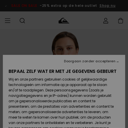
Ga
naar
SALE ON SALE
-25% extra op de hele outlet
Shop nu
Productinformatie
français
Toegang tot
HEREN
Kleding
Kleding
Shop
Heren Surf
Heren Snow
HEREN
mijn bestelling
Shop
Shop
OUTLET
Nederlands
JONGENS
Levering
Accessoires
Accessoires
Nieuw
Doorgaan zonder accepteren
Toegekomen
Kinderen
Kinderen
Outlet
DAMES
Surf Shop
Snow Shop
Kinderen
BEPAAL ZELF WAT ER MET JE GEGEVENS GEBEURT
Retouren
Wij en onze partners gebruiken cookies of gelijkwaardige
Schoenen &
Schoenen &
technologieën om informatie op je apparaat op te slaan
Slippers
Slippers
Highlights
SURF
Betaling
Highlights
Dames
VROUW
en/of te raadplegen. Deze persoonsgegevens (zoals je
Snow Shop
OUTLET
navigatiegegevens en je IP-adres) kunnen worden gebruikt
SNOW
om je gepersonaliseerde publicaties en content te
Giftcard
Surf /
Surf /
Snow
presenteren; om de prestaties van advertenties en content te
Water
Water
Community
meten; om gepersonaliseerde advertenties te leveren; om
Highlights
SALE ON
meer te weten te komen over hun publiek; om de producten
Quiksilver
SALE
van onze partners te ontwikkelen en te verbeteren. Je kunt je
Freedom