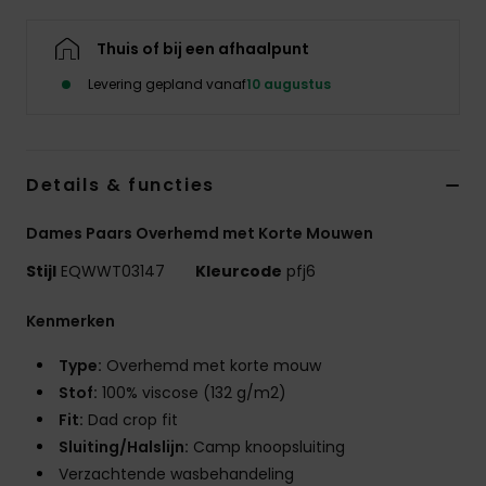
Thuis of bij een afhaalpunt
Levering gepland vanaf
10 augustus
Details & functies
Dames Paars Overhemd met Korte Mouwen
Stijl
EQWWT03147
Kleurcode
pfj6
Kenmerken
Type:
Overhemd met korte mouw
Stof:
100% viscose (132 g/m2)
Fit:
Dad crop fit
Sluiting/Halslijn:
Camp knoopsluiting
Verzachtende wasbehandeling