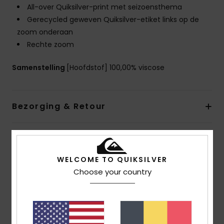
All-over Quiksilver-print met seizoensthema
Gerecycled geweven Quiksilver-etiket links op de
zoom onderaan
Rechte zoom
Samenstelling
[Hoofdstof] 100,00% viscose
Bezorging & Retour
Reviews van klanten
WELCOME TO QUIKSILVER
Choose your country
Gemiddelde score
5.0
/5