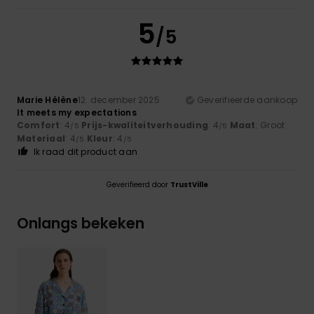
5
/5
Marie Hélène
12. december 2025
Geverifieerde aankoop
It meets my expectations
Comfort
: 4
Prijs-kwaliteitverhouding
: 4
Maat
: Groot
/5
/5
Materiaal
: 4
Kleur
: 4
/5
/5
Ik raad dit product aan
Geverifieerd door
TrustVille
Onlangs bekeken