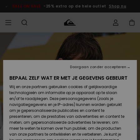
Ga
naar
SALE ON SALE
-25% extra op de hele outlet
Shop nu
Productinformatie
français
Toegang tot
HEREN
Kleding
Kleding
Shop
Heren Surf
Heren Snow
HEREN
mijn bestelling
Shop
Shop
OUTLET
Nederlands
JONGENS
Levering
Accessoires
Accessoires
Nieuw
Doorgaan zonder accepteren
Toegekomen
Kinderen
Kinderen
Outlet
DAMES
Surf Shop
Snow Shop
Kinderen
BEPAAL ZELF WAT ER MET JE GEGEVENS GEBEURT
Retouren
Wij en onze partners gebruiken cookies of gelijkwaardige
Schoenen &
Schoenen &
technologieën om informatie op je apparaat op te slaan
Slippers
Slippers
Highlights
SURF
Betaling
Highlights
Dames
VROUW
en/of te raadplegen. Deze persoonsgegevens (zoals je
Snow Shop
OUTLET
navigatiegegevens en je IP-adres) kunnen worden gebruikt
SNOW
om je gepersonaliseerde publicaties en content te
Giftcard
Surf /
Surf /
Snow
presenteren; om de prestaties van advertenties en content te
Water
Water
Community
meten; om gepersonaliseerde advertenties te leveren; om
Highlights
SALE ON
meer te weten te komen over hun publiek; om de producten
Quiksilver
SALE
van onze partners te ontwikkelen en te verbeteren. Je kunt je
Freedom