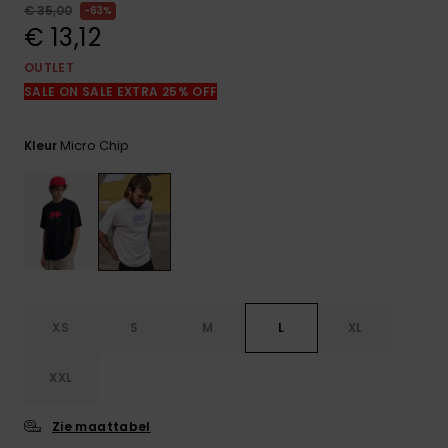
FAQ
€ 35,00
63%
bekijken
€ 13,12
OUTLET
SALE ON SALE EXTRA 25% OFF
Micro Chip
Kleur
XS
S
M
L
XL
XXL
Zie maattabel