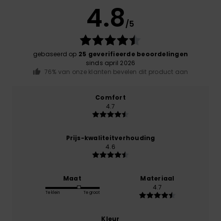
4.8
/5
gebaseerd op
25 geverifieerde beoordelingen
sinds april 2026
76% van onze klanten bevelen dit product aan
Comfort
4.7
Prijs-kwaliteitverhouding
4.6
Maat
Materiaal
4.7
Te klein
Te groot
Kleur