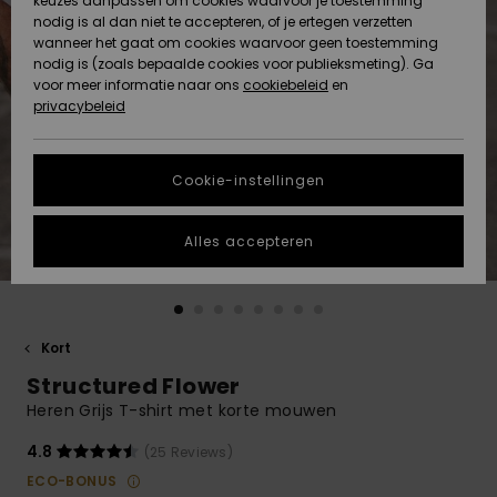
keuzes aanpassen om cookies waarvoor je toestemming
Snow
Sneeuw
nodig is al dan niet te accepteren, of je ertegen verzetten
Gemeenschap
Gegevensbescherming
wanneer het gaat om cookies waarvoor geen toestemming
Regio- En
nodig is (zoals bepaalde cookies voor publieksmeting). Ga
Taalinstellingen
voor meer informatie naar ons
Nieuw
Nieuw
cookiebeleid
en
Maattabel
Toegekomen
Toegekomen
privacybeleid
HELP &
CONTACT
Start een
Cookie-instellingen
Highlights
Highlights
gesprek om het
snelste
DUURZAAMHEID
antwoord op je
Alles accepteren
vraag te
STORE LOCATOR
krijgen.
Gesprek
starten
CADEAUKAART
Kort
Vind
Structured Flower
VERLANGLIJST
antwoorden op
de meest
Heren Grijs T-shirt met korte mouwen
gestelde
vragen en ons
4.8
(25 Reviews)
contactformulier.
ECO-BONUS