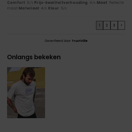
Comfort
: 5
Prijs-kwaliteitverhouding
: 4
Maat
: Perfecte
/5
/5
maat
Materiaal
: 4
Kleur
: 5
/5
/5
1
2
3
>
Geverifieerd door
TrustVille
Onlangs bekeken