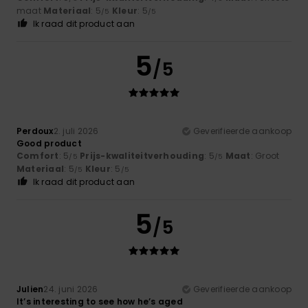
maat
Materiaal
: 5
Kleur
: 5
/5
/5
Ik raad dit product aan
5
/5
Perdoux
2. juli 2026
Geverifieerde aankoop
Good product
Comfort
: 5
Prijs-kwaliteitverhouding
: 5
Maat
: Groot
/5
/5
Materiaal
: 5
Kleur
: 5
/5
/5
Ik raad dit product aan
5
/5
Julien
24. juni 2026
Geverifieerde aankoop
It’s interesting to see how he’s aged