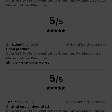
Comfort
: 5
Prijs-kwaliteitverhouding
: 5
Maat
: Te groot
/5
/5
Materiaal
: 5
Kleur
: 5
/5
/5
5
/5
Christian
10. juli 2026
Geverifieerde aankoop
Good product
Comfort
: 5
Prijs-kwaliteitverhouding
: 5
Maat
: Klein
/5
/5
Materiaal
: 5
Kleur
: 5
/5
/5
Ik raad dit product aan
5
/5
Titouan
9. juli 2026
Geverifieerde aankoop
Original and understated
Comfort
: 5
Prijs-kwaliteitverhouding
: 4
Maat
: Perfecte
/5
/5