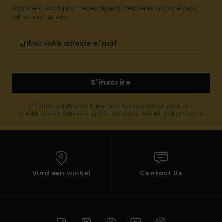
Abonnez-vous pour recevoir nos dernières actus et nos
offres exclusives.
S'inscrire
(*) Offre valable en ligne pour les nouveaux inscrits -
Conditions détaillées disponibles dans l'email de bienvenue
Vind een winkel
Contact Us