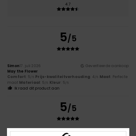
4.7
5
/5
Simon
17. juli 2026
Geverifieerde aankoop
May the Flower
Comfort
: 5
Prijs-kwaliteitverhouding
: 4
Maat
: Perfecte
/5
/5
maat
Materiaal
: 5
Kleur
: 5
/5
/5
Ik raad dit product aan
5
/5
Sebastien
16. juli 2026
Geverifieerde aankoop