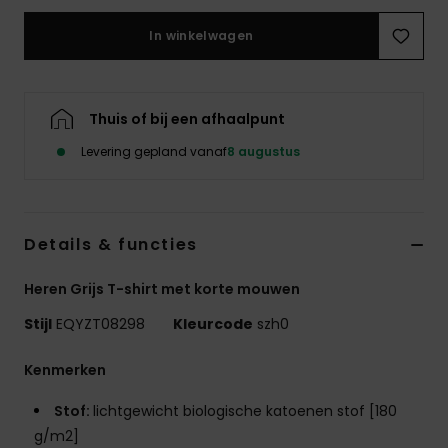
In winkelwagen
Thuis of bij een afhaalpunt
Levering gepland vanaf
8 augustus
Details & functies
Heren Grijs T-shirt met korte mouwen
Stijl
EQYZT08298
Kleurcode
szh0
Kenmerken
Stof:
lichtgewicht biologische katoenen stof [180
g/m2]