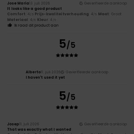
Jose María
13. juli 2026
Geverifieerde aankoop
It looks like a good product
Comfort
: 4
Prijs-kwaliteitverhouding
: 4
Maat
: Groot
/5
/5
Materiaal
: 4
Kleur
: 4
/5
/5
Ik raad dit product aan
5
/5
Alberto
11. juli 2026
Geverifieerde aankoop
I haven't used it yet
5
/5
Josep
11. juli 2026
Geverifieerde aankoop
That was exactly what I wanted