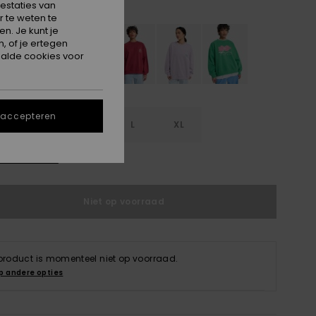
Blue Haze
estaties van
 te weten te
n. Je kunt je
, of je ertegen
alde cookies voor
 accepteren
S
S
M
L
XL
e maattabel
Niet op voorraad
 product is momenteel niet op voorraad.
p andere opties