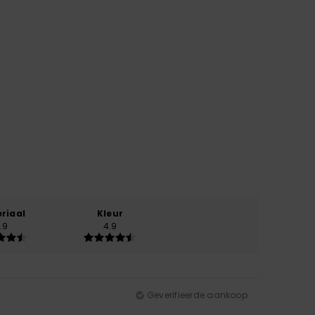
riaal
Kleur
.9
4.9
Geverifieerde aankoop