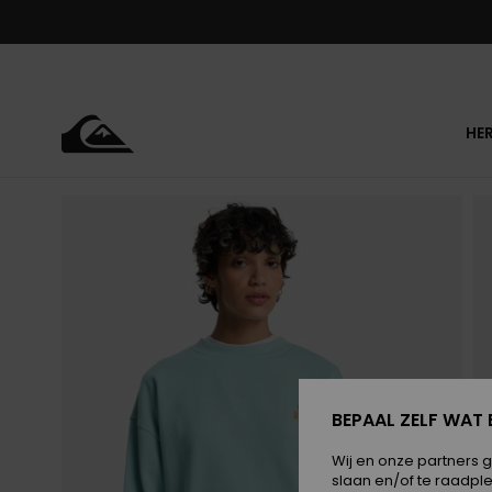
Ga
naar
Productinformatie
HE
BEPAAL ZELF WAT 
Wij en onze partners 
slaan en/of te raadpl