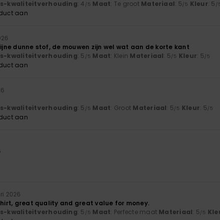
js-kwaliteitverhouding
: 4
Maat
: Te groot
Materiaal
: 5
Kleur
: 5
/5
/5
/
oduct aan
026
fijne dunne stof, de mouwen zijn wel wat aan de korte kant
js-kwaliteitverhouding
: 5
Maat
: Klein
Materiaal
: 5
Kleur
: 5
/5
/5
/5
oduct aan
26
js-kwaliteitverhouding
: 5
Maat
: Groot
Materiaal
: 5
Kleur
: 5
/5
/5
/5
oduct aan
6
ari 2026
shirt, great quality and great value for money.
js-kwaliteitverhouding
: 5
Maat
: Perfecte maat
Materiaal
: 5
Kle
/5
/5