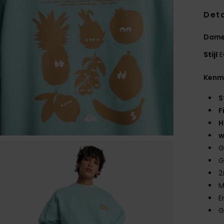
Deta
Dame
Stijl
E
Kenm
S
F
H
w
G
G
2
M
E
G