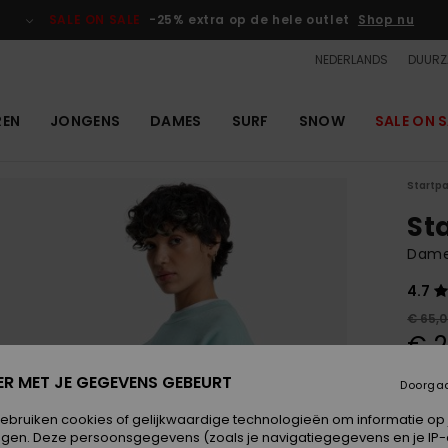
SALE ON SALE
-25% extra op de hele outlet
Shop nu
NEDERLANDS
DUURZ
REN
JONGENS
DAMES
SURF
SNOW
SALE ON S
Startp
St
Dame
4.7
€ 65,
€ 2
OUTL
ER MET JE GEGEVENS GEBEURT
Doorga
SALE 
gebruiken cookies of gelijkwaardige technologieën om informatie op
egen. Deze persoonsgegevens (zoals je navigatiegegevens en je IP