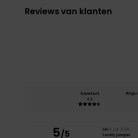
Reviews van klanten
Comfort
Prijs
4.9
5
Lin
12. juli 2026
/5
Lovely jumper