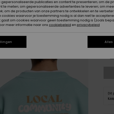
Kleur
 gepersonaliseerde publicaties en content te presenteren; om de pr
nt te meten; om gepersonaliseerde advertenties te leveren; om meer
k; om de producten van onze partners te ontwikkelen en te verbetere
ookies waarvoor je toestemming nodig is al dan niet te accepteren
t gaat om cookies waarvoor geen toestemming nodig is (zoals bepa
oor meer informatie naar ons
cookiebeleid
en
privacybeleid
llingen
Alles
X
Zi
Dit
Koo