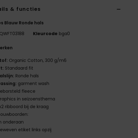
ils & functies
s Blauw Ronde hals
QWFT03188
Kleurcode
bga0
erken
tof:
Organic Cotton, 300 g/m6
it:
Standaard fit
alslijn:
Ronde hals
assing:
garment wash
eborsteld fleece
raphics in seizoensthema
x2 ribboord bij de kraag
ouwboorden:
n onderaan
eweven etiket links opzij