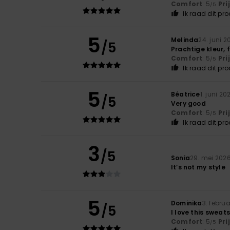
Comfort
: 5
Pri
/5
Ik raad dit pr
5
Melinda
24. juni 2
/5
Prachtige kleur, 
Comfort
: 5
Pri
/5
Ik raad dit pr
5
Béatrice
1. juni 20
/5
Very good
Comfort
: 5
Pri
/5
Ik raad dit pr
3
/5
Sonia
29. mei 202
It’s not my style
5
Dominika
3. febru
/5
I love this sweat
Comfort
: 5
Pri
/5