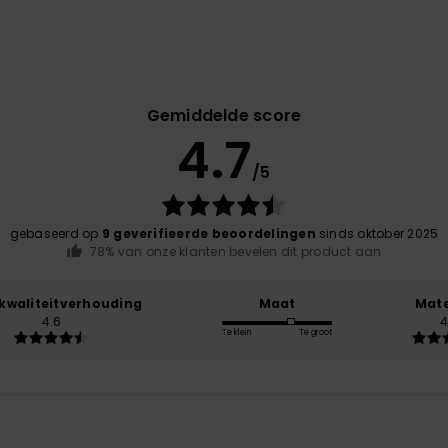
Gemiddelde score
4.7
/5
gebaseerd op
9 geverifieerde beoordelingen
sinds oktober 2025
78% van onze klanten bevelen dit product aan
-kwaliteitverhouding
Maat
Mate
4.6
4
Te klein
Te groot