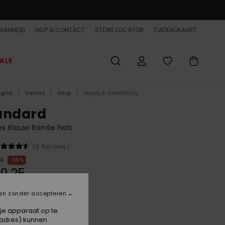
AAMHEID
HELP & CONTACT
STORE LOCATOR
CADEAUKAART
ALE
agina
Dames
Shop
Jasjes & Sweatshirts
andard
s Blauw Ronde hals
(9 Reviews)
00
55%
9,25
ET
an zonder accepteren
ON SALE EXTRA 25% OFF
 je apparaat op te
-adres) kunnen