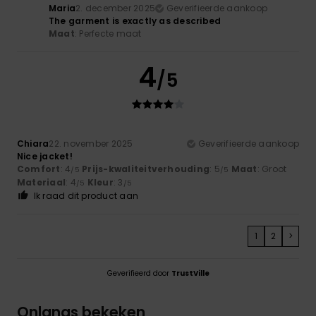
Maria
2. december 2025
Geverifieerde aankoop
The garment is exactly as described
Maat
: Perfecte maat
4
/5
Chiara
22. november 2025
Geverifieerde aankoop
Nice jacket!
Comfort
: 4
Prijs-kwaliteitverhouding
: 5
Maat
: Groot
/5
/5
Materiaal
: 4
Kleur
: 3
/5
/5
Ik raad dit product aan
1
2
>
Geverifieerd door
TrustVille
Onlangs bekeken