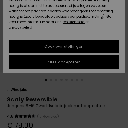
keuzes aanpassen om cookies waarvoor je toestemming
Snow
Sneeuw
nodig is al dan niet te accepteren, of je ertegen verzetten
Gemeenschap
Gegevensbescherming
wanneer het gaat om cookies waarvoor geen toestemming
Regio- En
nodig is (zoals bepaalde cookies voor publieksmeting). Ga
Taalinstellingen
voor meer informatie naar ons
Nieuw
Nieuw
cookiebeleid
en
Maattabel
Toegekomen
Toegekomen
privacybeleid
HELP &
CONTACT
Start een
Cookie-instellingen
Highlights
Highlights
gesprek om het
snelste
DUURZAAMHEID
antwoord op je
Alles accepteren
vraag te
STORE LOCATOR
krijgen.
Gesprek
starten
CADEAUKAART
Windjaks
Vind
Scaly Reversible
VERLANGLIJST
antwoorden op
de meest
Jongens 8-16 Zwart Isolatiejack met capuchon
gestelde
vragen en ons
4.6
(17 Reviews)
contactformulier.
€ 78,00