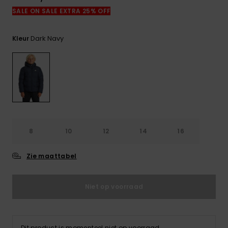
FAQ
SALE ON SALE EXTRA 25% OFF
bekijken
Dark Navy
Kleur
8
10
12
14
16
Zie maattabel
Niet op voorraad
Dit product is momenteel niet op voorraad.