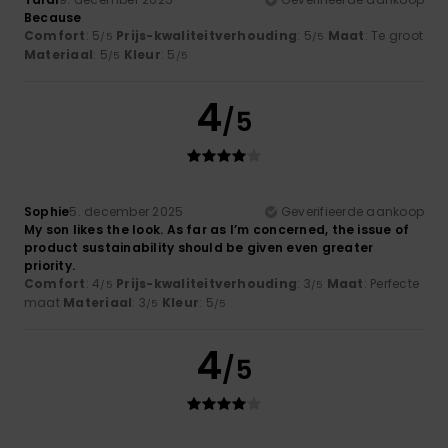
Because
Comfort
: 5
Prijs-kwaliteitverhouding
: 5
Maat
: Te groot
/5
/5
Materiaal
: 5
Kleur
: 5
/5
/5
4
/5
Sophie
5. december 2025
Geverifieerde aankoop
My son likes the look. As far as I’m concerned, the issue of
product sustainability should be given even greater
priority.
Comfort
: 4
Prijs-kwaliteitverhouding
: 3
Maat
: Perfecte
/5
/5
maat
Materiaal
: 3
Kleur
: 5
/5
/5
4
/5