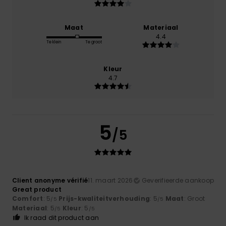
Maat
Materiaal
4.4
Te klein
Te groot
Kleur
4.7
5
/5
Client anonyme vérifié
11. maart 2026
Geverifieerde aankoop
Great product
Comfort
: 5
Prijs-kwaliteitverhouding
: 5
Maat
: Groot
/5
/5
Materiaal
: 5
Kleur
: 5
/5
/5
Ik raad dit product aan