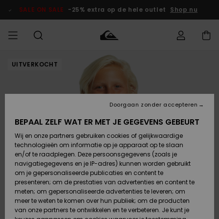
Ga
naar
SALE ON SALE
-25% extra op de hele outlet
Shop nu
Productinformatie
UITVERKOCHT
français
Toegang tot
HEREN
Kleding
Kleding
Shop
Heren Surf
Heren Snow
HEREN
mijn bestelling
Shop
Shop
OUTLET
Nederlands
JONGENS
Levering
Accessoires
Accessoires
Nieuw
Doorgaan zonder accepteren
Toegekomen
Kinderen
Kinderen
Outlet
DAMES
Surf Shop
Snow Shop
Kinderen
BEPAAL ZELF WAT ER MET JE GEGEVENS GEBEURT
Retouren
Wij en onze partners gebruiken cookies of gelijkwaardige
Schoenen &
Schoenen &
technologieën om informatie op je apparaat op te slaan
Slippers
Slippers
Highlights
SURF
Betaling
Highlights
Dames
VROUW
en/of te raadplegen. Deze persoonsgegevens (zoals je
Snow Shop
OUTLET
navigatiegegevens en je IP-adres) kunnen worden gebruikt
SNOW
om je gepersonaliseerde publicaties en content te
Giftcard
Surf /
Surf /
Snow
presenteren; om de prestaties van advertenties en content te
Water
Water
Community
meten; om gepersonaliseerde advertenties te leveren; om
Highlights
SALE ON
meer te weten te komen over hun publiek; om de producten
Quiksilver
SALE
van onze partners te ontwikkelen en te verbeteren. Je kunt je
Freedom