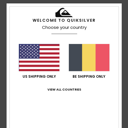
5
/5
WELCOME TO QUIKSILVER
Choose your country
Client anonyme
23. januari
Geverifieerde
vérifié
2026
aankoop
Unbeatable value for money with a 50% Black Friday
discount, top-notch comfort and great style
Comfort
: 5
Prijs-kwaliteitverhouding
: 5
Maat
: Perfecte
/5
/5
maat
Materiaal
: 5
Kleur
: 5
/5
/5
Ik raad dit product aan
US SHIPPING ONLY
BE SHIPPING ONLY
5
/5
VIEW ALL COUNTRIES
Client anonyme
21. januari
Geverifieerde
vérifié
2026
aankoop
Value for money, comfort and design