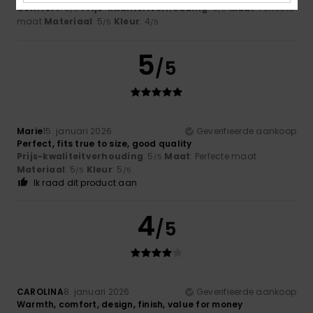
Comfort
: 5
Prijs-kwaliteitverhouding
: 5
Maat
: Perfecte
/5
/5
maat
Materiaal
: 5
Kleur
: 4
/5
/5
5
/5
Marie
15. januari 2026
Geverifieerde aankoop
Perfect, fits true to size, good quality
Prijs-kwaliteitverhouding
: 5
Maat
: Perfecte maat
/5
Materiaal
: 5
Kleur
: 5
/5
/5
Ik raad dit product aan
4
/5
CAROLINA
8. januari 2026
Geverifieerde aankoop
Warmth, comfort, design, finish, value for money