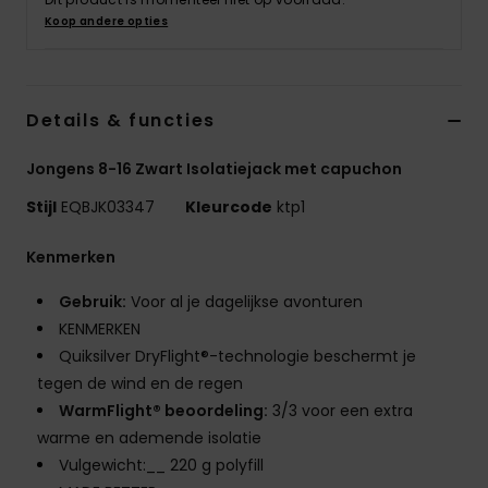
Koop andere opties
Details & functies
Jongens 8-16 Zwart Isolatiejack met capuchon
Stijl
EQBJK03347
Kleurcode
ktp1
Kenmerken
Gebruik:
Voor al je dagelijkse avonturen
KENMERKEN
Quiksilver DryFlight®-technologie beschermt je
tegen de wind en de regen
WarmFlight® beoordeling:
3/3 voor een extra
warme en ademende isolatie
Vulgewicht:__ 220 g polyfill