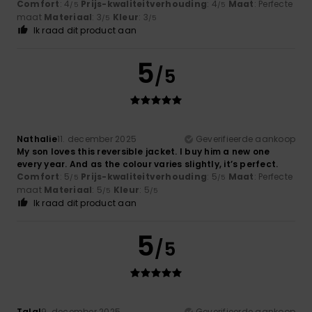
Comfort
: 4
Prijs-kwaliteitverhouding
: 4
Maat
: Perfecte
/5
/5
maat
Materiaal
: 3
Kleur
: 3
/5
/5
Ik raad dit product aan
5
/5
Nathalie
11. december 2025
Geverifieerde aankoop
My son loves this reversible jacket. I buy him a new one
every year. And as the colour varies slightly, it’s perfect.
Comfort
: 5
Prijs-kwaliteitverhouding
: 5
Maat
: Perfecte
/5
/5
maat
Materiaal
: 5
Kleur
: 5
/5
/5
Ik raad dit product aan
5
/5
Talal
9. december 2025
Geverifieerde aankoop