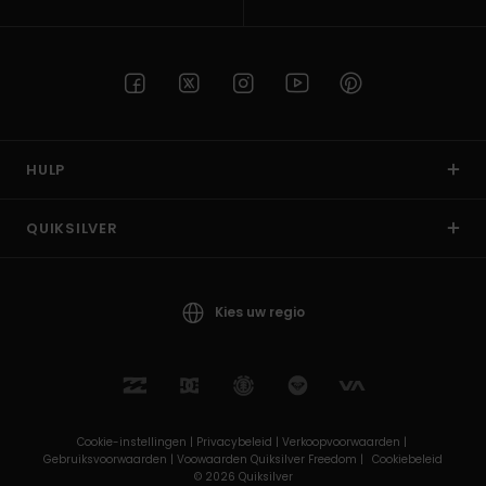
HULP
QUIKSILVER
Kies uw regio
Cookie-instellingen |
Privacybeleid |
Verkoopvoorwaarden |
Gebruiksvoorwaarden |
Voowaarden Quiksilver Freedom |
Cookiebeleid
© 2026 Quiksilver