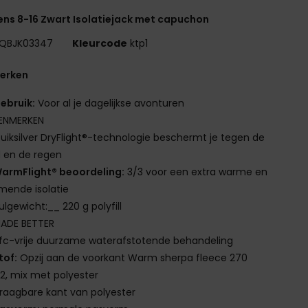
ns 8-16 Zwart Isolatiejack met capuchon
QBJK03347
Kleurcode
ktp1
erken
ebruik:
Voor al je dagelijkse avonturen
ENMERKEN
uiksilver DryFlight®-technologie beschermt je tegen de
 en de regen
armFlight® beoordeling:
3/3 voor een extra warme en
mende isolatie
ulgewicht:__ 220 g polyfill
ADE BETTER
fc-vrije duurzame waterafstotende behandeling
tof:
Opzij aan de voorkant Warm sherpa fleece 270
, mix met polyester
raagbare kant van polyester