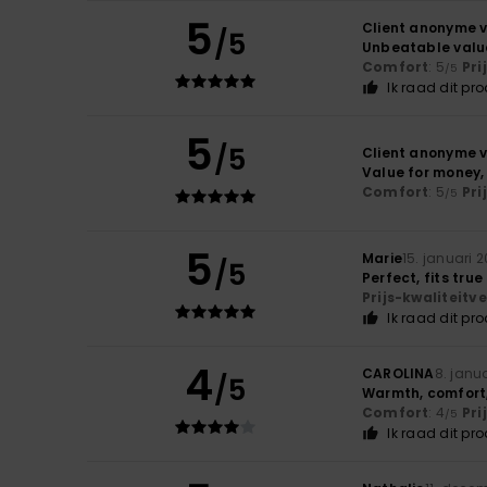
5
Client anonyme v
/5
Unbeatable value
Comfort
: 5
Pri
/5
Ik raad dit pr
5
/5
Client anonyme v
Value for money,
Comfort
: 5
Pri
/5
5
Marie
15. januari 
/5
Perfect, fits true
Prijs-kwaliteit
Ik raad dit pr
4
CAROLINA
8. janu
/5
Warmth, comfort, 
Comfort
: 4
Pri
/5
Ik raad dit pr