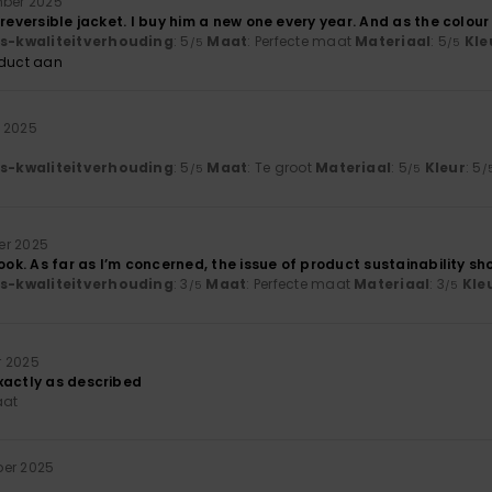
mber 2025
reversible jacket. I buy him a new one every year. And as the colour v
js-kwaliteitverhouding
: 5
Maat
: Perfecte maat
Materiaal
: 5
Kle
/5
/5
oduct aan
 2025
js-kwaliteitverhouding
: 5
Maat
: Te groot
Materiaal
: 5
Kleur
: 5
/5
/5
/
er 2025
look. As far as I’m concerned, the issue of product sustainability sh
js-kwaliteitverhouding
: 3
Maat
: Perfecte maat
Materiaal
: 3
Kle
/5
/5
r 2025
xactly as described
aat
ber 2025