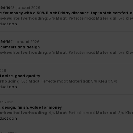
érifié
23. januari 2026
 for money with a 50% Black Friday discount, top-notch comfort a
js-kwaliteitverhouding
: 5
Maat
: Perfecte maat
Materiaal
: 5
Kle
/5
/5
oduct aan
érifié
21. januari 2026
 comfort and design
js-kwaliteitverhouding
: 5
Maat
: Perfecte maat
Materiaal
: 5
Kle
/5
/5
2026
 to size, good quality
verhouding
: 5
Maat
: Perfecte maat
Materiaal
: 5
Kleur
: 5
/5
/5
/5
oduct aan
ari 2026
design, finish, value for money
js-kwaliteitverhouding
: 4
Maat
: Perfecte maat
Materiaal
: 3
Kle
/5
/5
oduct aan