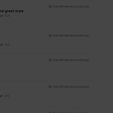
Geverifieerde aankoop
nd great style
ur
: 5
/5
Geverifieerde aankoop
ur
: 4
/5
Geverifieerde aankoop
Geverifieerde aankoop
ur
: 3
/5