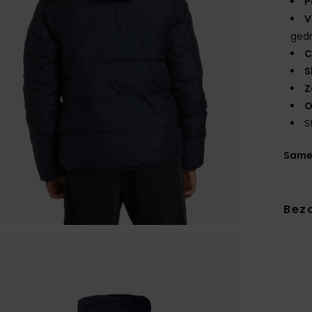
P
V
ged
C
S
Z
O
S
Same
Bez