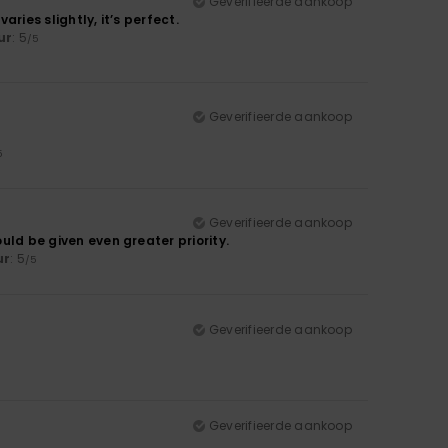
Geverifieerde aankoop
aries slightly, it’s perfect.
ur
: 5
/5
Geverifieerde aankoop
5
Geverifieerde aankoop
ould be given even greater priority.
ur
: 5
/5
Geverifieerde aankoop
Geverifieerde aankoop