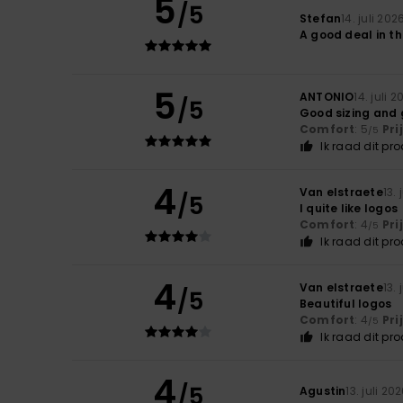
5
/5
Stefan
14. juli 202
A good deal in th
5
ANTONIO
14. juli 
/5
Good sizing and 
Comfort
: 5
Pri
/5
Ik raad dit pr
4
Van elstraete
13. 
/5
I quite like logos
Comfort
: 4
Pri
/5
Ik raad dit pr
4
Van elstraete
13. 
/5
Beautiful logos
Comfort
: 4
Pri
/5
Ik raad dit pr
4
/5
Agustin
13. juli 20