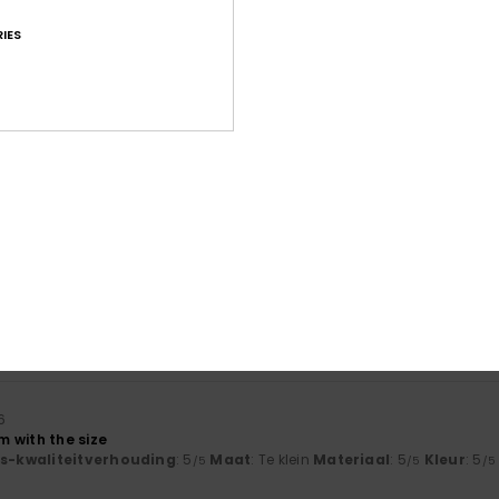
IES
Gemiddelde score
4.7
/5
gebaseerd op
151 geverifieerde beoordelingen
sinds februari 2026
75% van onze klanten bevelen dit product aan
-kwaliteitverhouding
Maat
Mate
4.6
4
Te klein
Te groot
6
 with the size
js-kwaliteitverhouding
: 5
Maat
: Te klein
Materiaal
: 5
Kleur
: 5
/5
/5
/5