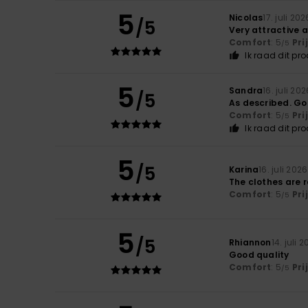
5
Nicolas
17. juli 202
/5
Very attractive 
Comfort
: 5
Pri
/5
Ik raad dit pr
5
Sandra
16. juli 202
/5
As described. Go
Comfort
: 5
Pri
/5
Ik raad dit pr
5
/5
Karina
16. juli 2026
The clothes are 
Comfort
: 5
Pri
/5
5
/5
Rhiannon
14. juli 
Good quality
Comfort
: 5
Pri
/5