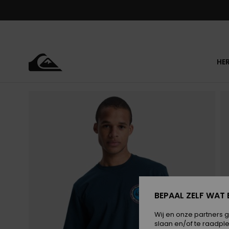
Ga
naar
Productinformatie
HE
BEPAAL ZELF WAT 
Wij en onze partners 
slaan en/of te raadpl