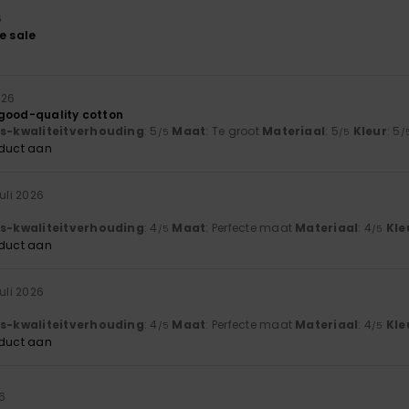
6
e sale
2026
good-quality cotton
js-kwaliteitverhouding
: 5
Maat
: Te groot
Materiaal
: 5
Kleur
: 5
/5
/5
/
oduct aan
juli 2026
js-kwaliteitverhouding
: 4
Maat
: Perfecte maat
Materiaal
: 4
Kle
/5
/5
oduct aan
juli 2026
js-kwaliteitverhouding
: 4
Maat
: Perfecte maat
Materiaal
: 4
Kle
/5
/5
oduct aan
26