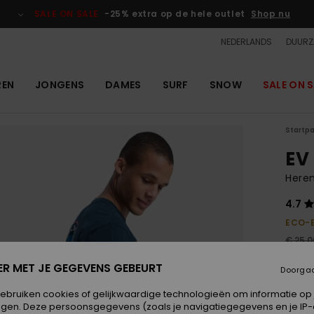
SALE ON SALE
-25% extra op de hele outlet
Shop nu
NEDERLANDS
DUURZ
REN
JONGENS
DAMES
SURF
SNOW
SALE ON S
Startp
EV
Here
4.7
ECO-
€ 25,0
€ 9
ER MET JE GEGEVENS GEBEURT
Doorga
OUTL
gebruiken cookies of gelijkwaardige technologieën om informatie op
SALE 
egen. Deze persoonsgegevens (zoals je navigatiegegevens en je IP