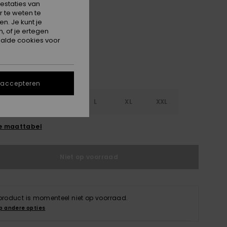
estaties van
 te weten te
Dark Navy
n. Je kunt je
, of je ertegen
alde cookies voor
 accepteren
S
S
M
L
XL
XXL
e maattabel
Niet op voorraad
 product is momenteel niet op voorraad.
p andere opties