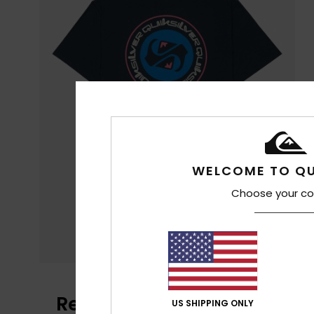
WELCOME TO QU
Choose your co
Reviews van klanten
US SHIPPING ONLY