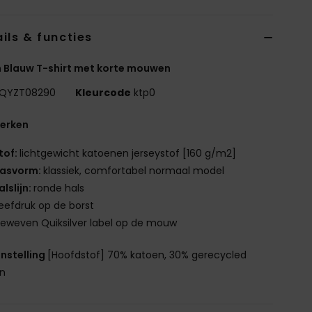
ils & functies
 Blauw T-shirt met korte mouwen
QYZT08290
Kleurcode
ktp0
erken
tof:
lichtgewicht katoenen jerseystof [160 g/m2]
asvorm:
klassiek, comfortabel normaal model
alslijn:
ronde hals
eefdruk op de borst
eweven Quiksilver label op de mouw
nstelling
[Hoofdstof] 70% katoen, 30% gerecycled
en