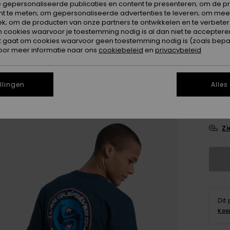
 gepersonaliseerde publicaties en content te presenteren; om de pr
nt te meten; om gepersonaliseerde advertenties te leveren; om meer
Kleur
k; om de producten van onze partners te ontwikkelen en te verbetere
ookies waarvoor je toestemming nodig is al dan niet te accepteren
t gaat om cookies waarvoor geen toestemming nodig is (zoals bepa
oor meer informatie naar ons
cookiebeleid
en
privacybeleid
llingen
Alles
X
Zi
Dit
Koo