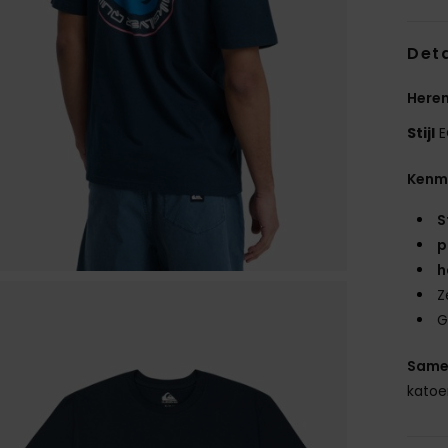
Deta
Heren
Stijl
E
Kenm
S
p
h
Z
G
Same
kato