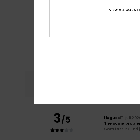
VIEW ALL COUNTR
Comfort
Prijs
4.7
3
/5
Hugues
17. juli 202
The same problem
Comfort
: 5
Pri
/5