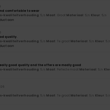
6
and comfortable to wear
js-kwaliteitverhouding
: 5
Maat
: Groot
Materiaal
: 5
Kleur
: 5
/5
/5
/5
oduct aan
6
od quality.
js-kwaliteitverhouding
: 5
Maat
: Te groot
Materiaal
: 5
Kleur
: 5
/5
/5
/
oduct aan
really good quality and the offers are madly good
js-kwaliteitverhouding
: 5
Maat
: Perfecte maat
Materiaal
: 5
Kle
/5
/5
2026
js-kwaliteitverhouding
: 5
Maat
: Te groot
Materiaal
: 5
Kleur
: 5
/5
/5
/