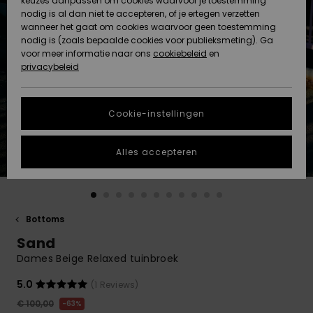
keuzes aanpassen om cookies waarvoor je toestemming
Snow
Sneeuw
nodig is al dan niet te accepteren, of je ertegen verzetten
Gemeenschap
Gegevensbescherming
wanneer het gaat om cookies waarvoor geen toestemming
Regio- En
nodig is (zoals bepaalde cookies voor publieksmeting). Ga
Taalinstellingen
voor meer informatie naar ons
Nieuw
Nieuw
cookiebeleid
en
Maattabel
Toegekomen
Toegekomen
privacybeleid
HELP &
CONTACT
Start een
Cookie-instellingen
Highlights
Highlights
gesprek om het
snelste
DUURZAAMHEID
antwoord op je
Alles accepteren
vraag te
STORE LOCATOR
krijgen.
Gesprek
starten
CADEAUKAART
Bottoms
Vind
Sand
VERLANGLIJST
antwoorden op
de meest
Dames Beige Relaxed tuinbroek
gestelde
vragen en ons
5.0
(1 Reviews)
contactformulier.
€ 100,00
63%