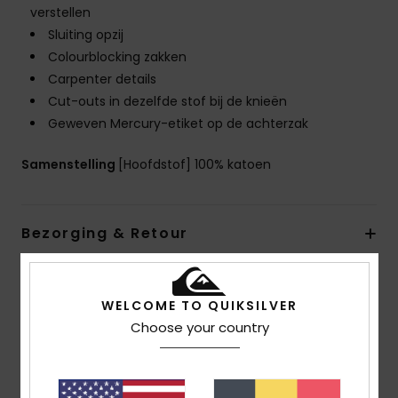
verstellen
Sluiting opzij
Colourblocking zakken
Carpenter details
Cut-outs in dezelfde stof bij de knieën
Geweven Mercury-etiket op de achterzak
Samenstelling
[Hoofdstof] 100% katoen
Bezorging & Retour
Reviews van klanten
WELCOME TO QUIKSILVER
Choose your country
Gemiddelde score