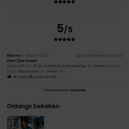
5
/5
Rianne
19. oktober 2025
Geverifieerde aankoop
Heel fijne broek
Comfort
: 5
Prijs-kwaliteitverhouding
: 5
Maat
: Perfecte
/5
/5
maat
Materiaal
: 5
Kleur
: 5
/5
/5
Ik raad dit product aan
Geverifieerd door
TrustVille
Onlangs bekeken