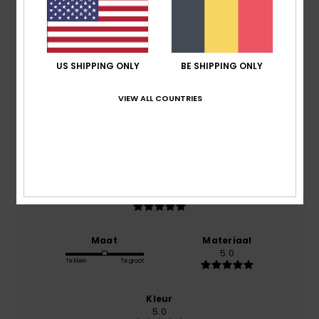
5.0
/5
gebaseerd op
1 geverifieerde beoordelingen
sinds
US SHIPPING ONLY
BE SHIPPING ONLY
oktober 2025
100% van onze klanten bevelen dit product aan
VIEW ALL COUNTRIES
Comfort
5.0
Prijs-kwaliteitverhouding
5.0
Maat
Materiaal
5.0
Te klein
Te groot
Kleur
5.0