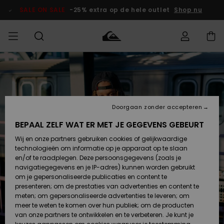
Ga
naar
SALE ON SALE
-25% extra op de hele outlet
Shop nu
Productinformatie
français
Toegang tot
HEREN
Kleding
Kleding
Shop
Heren Surf
Heren Snow
HEREN
mijn bestelling
Shop
Shop
OUTLET
Nederlands
JONGENS
Levering
Accessoires
Accessoires
Nieuw
Doorgaan zonder accepteren
Toegekomen
Kinderen
Kinderen
Outlet
DAMES
Surf Shop
Snow Shop
Kinderen
BEPAAL ZELF WAT ER MET JE GEGEVENS GEBEURT
Retouren
Wij en onze partners gebruiken cookies of gelijkwaardige
Schoenen &
Schoenen &
technologieën om informatie op je apparaat op te slaan
Slippers
Slippers
Highlights
SURF
Betaling
Highlights
Dames
VROUW
en/of te raadplegen. Deze persoonsgegevens (zoals je
Snow Shop
OUTLET
navigatiegegevens en je IP-adres) kunnen worden gebruikt
SNOW
om je gepersonaliseerde publicaties en content te
Giftcard
Surf /
Surf /
Snow
presenteren; om de prestaties van advertenties en content te
Water
Water
Community
meten; om gepersonaliseerde advertenties te leveren; om
Highlights
SALE ON
meer te weten te komen over hun publiek; om de producten
Quiksilver
SALE
van onze partners te ontwikkelen en te verbeteren. Je kunt je
Freedom