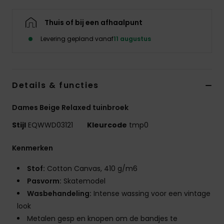
Thuis of bij een afhaalpunt
Levering gepland vanaf
11 augustus
Details & functies
Dames Beige Relaxed tuinbroek
Stijl
EQWWD03121
Kleurcode
tmp0
Kenmerken
Stof:
Cotton Canvas, 410 g/m6
Pasvorm:
Skatemodel
Wasbehandeling:
Intense wassing voor een vintage
look
Metalen gesp en knopen om de bandjes te