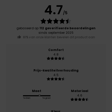
4.7
/5
gebaseerd op
112 geverifieerde beoordelingen
sinds september 2025
81% van onze klanten bevelen dit product aan
Comfort
4.8
Prijs-kwaliteitverhouding
4.5
Maat
Materiaal
4.6
Te klein
Te groot
Kleur