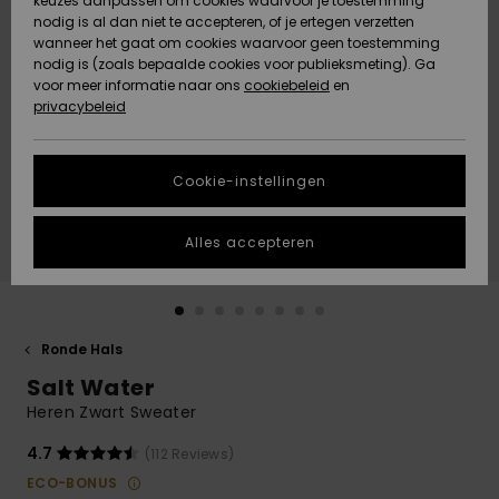
keuzes aanpassen om cookies waarvoor je toestemming
Snow
Sneeuw
nodig is al dan niet te accepteren, of je ertegen verzetten
Gemeenschap
Gegevensbescherming
wanneer het gaat om cookies waarvoor geen toestemming
Regio- En
nodig is (zoals bepaalde cookies voor publieksmeting). Ga
Taalinstellingen
voor meer informatie naar ons
Nieuw
Nieuw
cookiebeleid
en
Maattabel
Toegekomen
Toegekomen
privacybeleid
HELP &
CONTACT
Start een
Cookie-instellingen
Highlights
Highlights
gesprek om het
snelste
DUURZAAMHEID
antwoord op je
Alles accepteren
vraag te
STORE LOCATOR
krijgen.
Gesprek
starten
CADEAUKAART
Ronde Hals
Vind
Salt Water
VERLANGLIJST
antwoorden op
de meest
Heren Zwart Sweater
gestelde
vragen en ons
4.7
(112 Reviews)
contactformulier.
ECO-BONUS