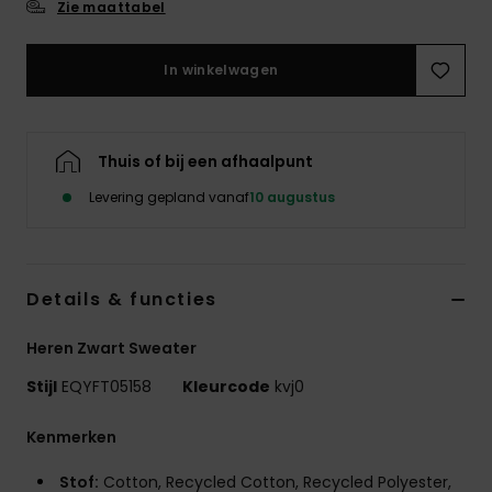
Zie maattabel
In winkelwagen
Thuis of bij een afhaalpunt
Levering gepland vanaf
10 augustus
Details & functies
Heren Zwart Sweater
Stijl
EQYFT05158
Kleurcode
kvj0
Kenmerken
Stof:
Cotton, Recycled Cotton, Recycled Polyester,