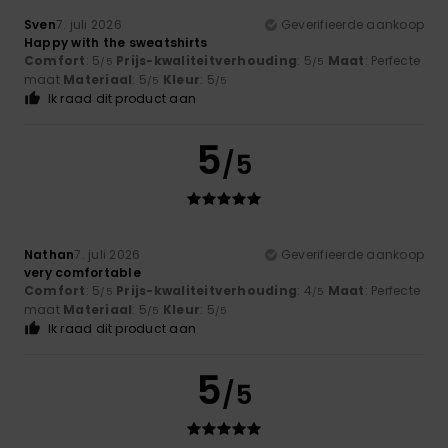
Sven
7. juli 2026
Geverifieerde aankoop
Happy with the sweatshirts
Comfort
: 5
Prijs-kwaliteitverhouding
: 5
Maat
: Perfecte
/5
/5
maat
Materiaal
: 5
Kleur
: 5
/5
/5
Ik raad dit product aan
5
/5
Nathan
7. juli 2026
Geverifieerde aankoop
very comfortable
Comfort
: 5
Prijs-kwaliteitverhouding
: 4
Maat
: Perfecte
/5
/5
maat
Materiaal
: 5
Kleur
: 5
/5
/5
Ik raad dit product aan
5
/5