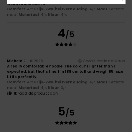
Good fabric and fit
Comfort
: 4
Prijs-kwaliteitverhouding
: 4
Maat
: Perfecte
/5
/5
maat
Materiaal
: 4
Kleur
: 4
/5
/5
4
/5
Michele
12. juli 2026
Geverifieerde aankoop
A really comfortable hoodie. The colour’s lighter than I
expected, but that’s fine. I’m 188 cm tall and weigh 85; size
L fits perfectly.
Comfort
: 4
Prijs-kwaliteitverhouding
: 4
Maat
: Perfecte
/5
/5
maat
Materiaal
: 4
Kleur
: 3
/5
/5
Ik raad dit product aan
5
/5