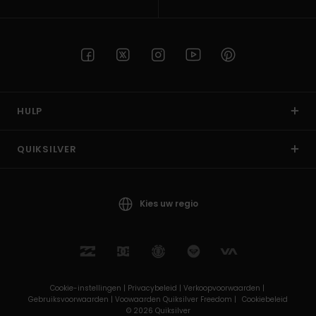
HULP
QUIKSILVER
Kies uw regio
Cookie-instellingen |
Privacybeleid |
Verkoopvoorwaarden |
Gebruiksvoorwaarden |
Voowaarden Quiksilver Freedom |
Cookiebeleid
© 2026 Quiksilver