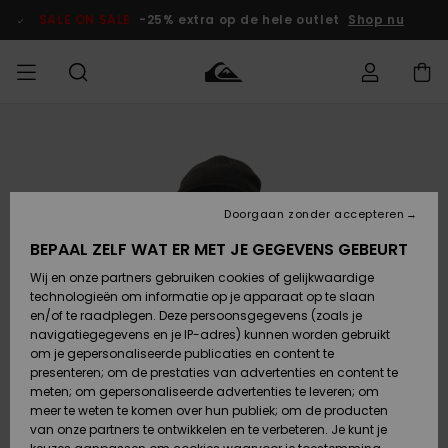
Ga
naar
SALE ON SALE
-25% extra op de hele outlet
Shop nu
Productinformatie
français
Toegang tot
HEREN
Kleding
Kleding
Shop
Heren Surf
Heren Snow
HEREN
mijn bestelling
Shop
Shop
OUTLET
Nederlands
JONGENS
Levering
Accessoires
Accessoires
Nieuw
Doorgaan zonder accepteren
Toegekomen
Kinderen
Kinderen
Outlet
DAMES
Surf Shop
Snow Shop
Kinderen
BEPAAL ZELF WAT ER MET JE GEGEVENS GEBEURT
Retouren
Wij en onze partners gebruiken cookies of gelijkwaardige
Schoenen &
Schoenen &
technologieën om informatie op je apparaat op te slaan
Slippers
Slippers
Highlights
SURF
Betaling
Highlights
Dames
VROUW
en/of te raadplegen. Deze persoonsgegevens (zoals je
Snow Shop
OUTLET
navigatiegegevens en je IP-adres) kunnen worden gebruikt
SNOW
om je gepersonaliseerde publicaties en content te
Giftcard
Surf /
Surf /
Snow
presenteren; om de prestaties van advertenties en content te
Water
Water
Community
meten; om gepersonaliseerde advertenties te leveren; om
Highlights
SALE ON
meer te weten te komen over hun publiek; om de producten
Quiksilver
SALE
van onze partners te ontwikkelen en te verbeteren. Je kunt je
Freedom