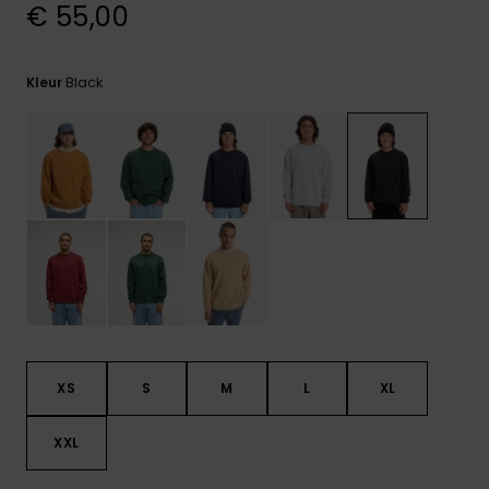
€ 55,00
FAQ
bekijken
Black
Kleur
XS
S
M
L
XL
XXL