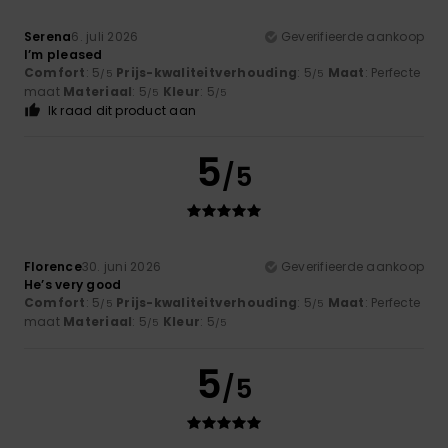
Serena
6. juli 2026
Geverifieerde aankoop
I’m pleased
Comfort
: 5
Prijs-kwaliteitverhouding
: 5
Maat
: Perfecte
/5
/5
maat
Materiaal
: 5
Kleur
: 5
/5
/5
Ik raad dit product aan
5
/5
Florence
30. juni 2026
Geverifieerde aankoop
He’s very good
Comfort
: 5
Prijs-kwaliteitverhouding
: 5
Maat
: Perfecte
/5
/5
maat
Materiaal
: 5
Kleur
: 5
/5
/5
5
/5