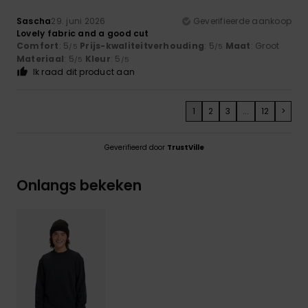
Sascha
29. juni 2026
Geverifieerde aankoop
Lovely fabric and a good cut
Comfort
: 5
Prijs-kwaliteitverhouding
: 5
Maat
: Groot
/5
/5
Materiaal
: 5
Kleur
: 5
/5
/5
Ik raad dit product aan
1
2
3
...
12
>
Geverifieerd door
TrustVille
Onlangs bekeken