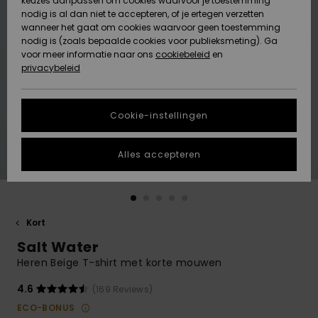
keuzes aanpassen om cookies waarvoor je toestemming
Snow
Sneeuw
nodig is al dan niet te accepteren, of je ertegen verzetten
Gemeenschap
Gegevensbescherming
wanneer het gaat om cookies waarvoor geen toestemming
Regio- En
nodig is (zoals bepaalde cookies voor publieksmeting). Ga
Taalinstellingen
voor meer informatie naar ons
Nieuw
Nieuw
cookiebeleid
en
Maattabel
Toegekomen
Toegekomen
privacybeleid
HELP &
CONTACT
Start een
Cookie-instellingen
Highlights
Highlights
gesprek om het
snelste
DUURZAAMHEID
antwoord op je
Alles accepteren
vraag te
STORE LOCATOR
krijgen.
Gesprek
starten
CADEAUKAART
Kort
Vind
Salt Water
VERLANGLIJST
antwoorden op
de meest
Heren Beige T-shirt met korte mouwen
gestelde
vragen en ons
4.6
(169 Reviews)
contactformulier.
ECO-BONUS