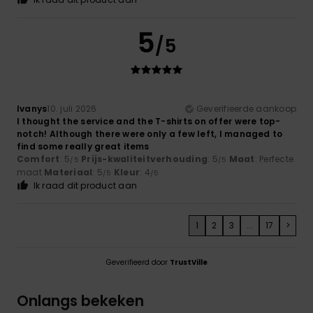
5
/5
Ivanys
10. juli 2026
Geverifieerde aankoop
I thought the service and the T-shirts on offer were top-
notch! Although there were only a few left, I managed to
find some really great items
Comfort
: 5
Prijs-kwaliteitverhouding
: 5
Maat
: Perfecte
/5
/5
maat
Materiaal
: 5
Kleur
: 4
/5
/5
Ik raad dit product aan
1
2
3
...
17
>
Geverifieerd door
TrustVille
Onlangs bekeken