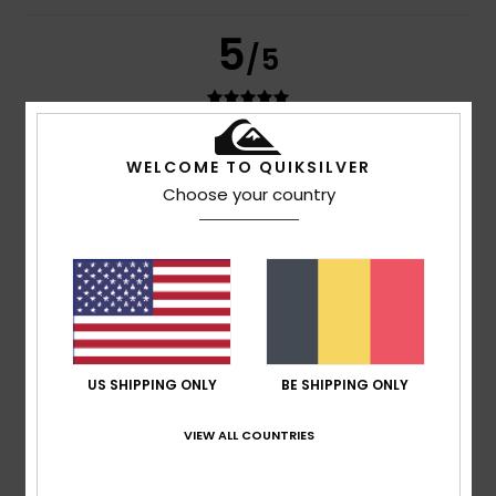
5
/5
Sebastien
16. juli 2026
Geverifieerde aankoop
WELCOME TO QUIKSILVER
Perfect; from the size to the colour
Choose your country
Comfort
: 5
Prijs-kwaliteitverhouding
: 5
Maat
: Perfecte
/5
/5
maat
Materiaal
: 5
Kleur
: 5
/5
/5
Ik raad dit product aan
5
/5
US SHIPPING ONLY
BE SHIPPING ONLY
Kerstin
14. juli 2026
Geverifieerde aankoop
The quality and fit are wonderful.
VIEW ALL COUNTRIES
Comfort
: 5
Prijs-kwaliteitverhouding
: 5
Maat
: Perfecte
/5
/5
maat
Materiaal
: 5
Kleur
: 5
/5
/5
Ik raad dit product aan