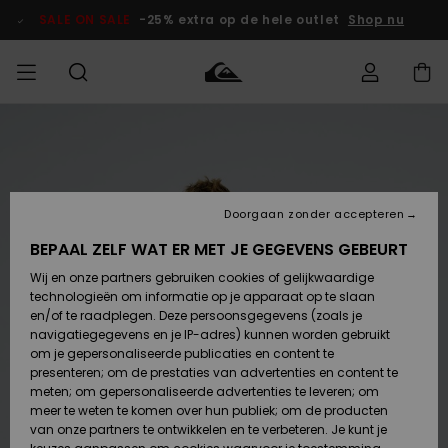
Ga
naar
SALE ON SALE
-25% extra op de hele outlet
Shop nu
Productinformatie
français
Toegang tot
HEREN
Kleding
Kleding
Shop
Heren Surf
Heren Snow
HEREN
mijn bestelling
Shop
Shop
OUTLET
Nederlands
JONGENS
Levering
Accessoires
Accessoires
Nieuw
Doorgaan zonder accepteren
Toegekomen
Kinderen
Kinderen
Outlet
DAMES
Surf Shop
Snow Shop
Kinderen
BEPAAL ZELF WAT ER MET JE GEGEVENS GEBEURT
Retouren
Wij en onze partners gebruiken cookies of gelijkwaardige
Schoenen &
Schoenen &
technologieën om informatie op je apparaat op te slaan
Slippers
Slippers
Highlights
SURF
Betaling
Highlights
Dames
VROUW
en/of te raadplegen. Deze persoonsgegevens (zoals je
Snow Shop
OUTLET
navigatiegegevens en je IP-adres) kunnen worden gebruikt
SNOW
om je gepersonaliseerde publicaties en content te
Giftcard
Surf /
Surf /
Snow
presenteren; om de prestaties van advertenties en content te
Water
Water
Community
meten; om gepersonaliseerde advertenties te leveren; om
Highlights
SALE ON
meer te weten te komen over hun publiek; om de producten
Quiksilver
SALE
van onze partners te ontwikkelen en te verbeteren. Je kunt je
Freedom