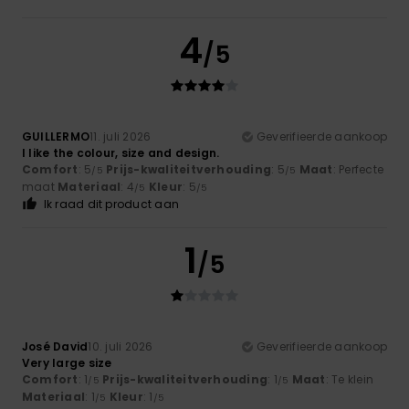
4
/5
GUILLERMO
11. juli 2026
Geverifieerde aankoop
I like the colour, size and design.
Comfort
: 5
Prijs-kwaliteitverhouding
: 5
Maat
: Perfecte
/5
/5
maat
Materiaal
: 4
Kleur
: 5
/5
/5
Ik raad dit product aan
1
/5
José David
10. juli 2026
Geverifieerde aankoop
Very large size
Comfort
: 1
Prijs-kwaliteitverhouding
: 1
Maat
: Te klein
/5
/5
Materiaal
: 1
Kleur
: 1
/5
/5