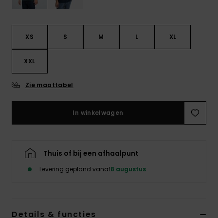
XS
S
M
L
XL
XXL
Zie maattabel
In winkelwagen
Thuis of bij een afhaalpunt
Levering gepland vanaf
8 augustus
Details & functies