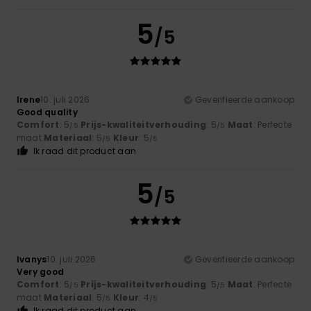
5
/5
Irene
10. juli 2026
Geverifieerde aankoop
Good quality
Comfort
: 5
Prijs-kwaliteitverhouding
: 5
Maat
: Perfecte
/5
/5
maat
Materiaal
: 5
Kleur
: 5
/5
/5
Ik raad dit product aan
5
/5
Ivanys
10. juli 2026
Geverifieerde aankoop
Very good
Comfort
: 5
Prijs-kwaliteitverhouding
: 5
Maat
: Perfecte
/5
/5
maat
Materiaal
: 5
Kleur
: 4
/5
/5
Ik raad dit product aan