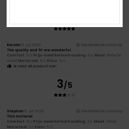
5
/5
Kerstin
14. juli 2026
Geverifieerde aankoop
The quality and fit are wonderful.
Comfort
: 5
Prijs-kwaliteitverhouding
: 5
Maat
: Perfecte
/5
/5
maat
Materiaal
: 5
Kleur
: 5
/5
/5
Ik raad dit product aan
3
/5
Stephan
12. juli 2026
Geverifieerde aankoop
Thin material
Comfort
: 3
Prijs-kwaliteitverhouding
: 2
Maat
: Groot
/5
/5
Materiaal
: 1
Kleur
: 5
/5
/5