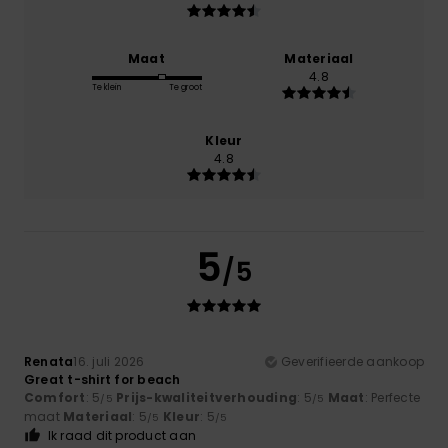
Maat
Materiaal
4.8
Te klein
Te groot
Kleur
4.8
5
/5
Renata
16. juli 2026
Geverifieerde aankoop
Great t-shirt for beach
Comfort
: 5
Prijs-kwaliteitverhouding
: 5
Maat
: Perfecte
/5
/5
maat
Materiaal
: 5
Kleur
: 5
/5
/5
Ik raad dit product aan