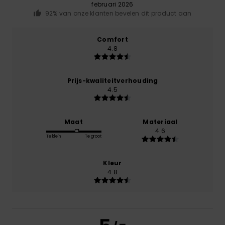
februari 2026
92% van onze klanten bevelen dit product aan
Comfort
4.8
Prijs-kwaliteitverhouding
4.5
Maat
Materiaal
4.6
Te klein
Te groot
Kleur
4.8