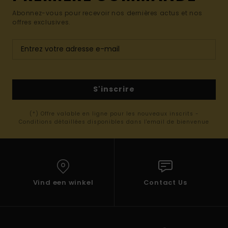
Abonnez-vous pour recevoir nos dernières actus et nos
offres exclusives.
S'inscrire
(*) Offre valable en ligne pour les nouveaux inscrits -
Conditions détaillées disponibles dans l'email de bienvenue
Vind een winkel
Contact Us