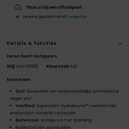
Thuis of bij een afhaalpunt
Levering gepland vanaf
11 augustus
Details & functies
Heren Zwart Instappers
Stijl
AQYL101355
Kleurcode
kvj1
Kenmerken
Stof:
Bovendeel van watervriendelijke synthetische
vegan stof
Voetbed:
Superzacht Hydrobound™ voetbed met
anatomisch correcte contouren
Buitenzool:
Antislipzool met branding
Buitenzool van sponsrubber