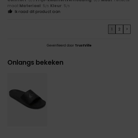
/5
/5
maat
Materiaal
: 5
Kleur
: 5
/5
/5
Ik raad dit product aan
1
2
>
Geverifieerd door
TrustVille
Onlangs bekeken