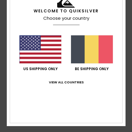
4
/5
WELCOME TO QUIKSILVER
Choose your country
Luc
16. juni 2026
Geverifieerde aankoop
comfort and colours
Comfort
: 4
Prijs-kwaliteitverhouding
: 4
Maat
: Perfecte
/5
/5
maat
Materiaal
: 4
Kleur
: 5
/5
/5
Ik raad dit product aan
5
US SHIPPING ONLY
BE SHIPPING ONLY
/5
VIEW ALL COUNTRIES
Ian
16. juni 2026
Geverifieerde aankoop
Looks and feels good quality
Comfort
: 5
Prijs-kwaliteitverhouding
: 5
Maat
: Perfecte
/5
/5
maat
Materiaal
: 5
Kleur
: 5
/5
/5
Ik raad dit product aan