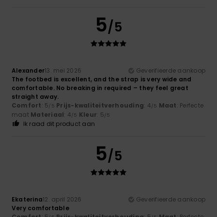
5
/5
Alexander
13. mei 2026
Geverifieerde aankoop
The footbed is excellent, and the strap is very wide and
comfortable. No breaking in required – they feel great
straight away.
Comfort
: 5
Prijs-kwaliteitverhouding
: 4
Maat
: Perfecte
/5
/5
maat
Materiaal
: 4
Kleur
: 5
/5
/5
Ik raad dit product aan
5
/5
Ekaterina
12. april 2026
Geverifieerde aankoop
Very comfortable
Comfort
: 5
Prijs-kwaliteitverhouding
: 5
Maat
: Perfecte