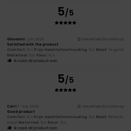
5
/5
Giovanni
1. juni 2026
Geverifieerde aankoop
Satisfied with the product
Comfort
: 5
Prijs-kwaliteitverhouding
: 5
Maat
: Te groot
/5
/5
Materiaal
: 5
Kleur
: 5
/5
/5
Ik raad dit product aan
5
/5
Carl
27. mei 2026
Geverifieerde aankoop
Good product
Comfort
: 5
Prijs-kwaliteitverhouding
: 5
Maat
: Perfecte
/5
/5
maat
Materiaal
: 5
Kleur
: 5
/5
/5
Ik raad dit product aan