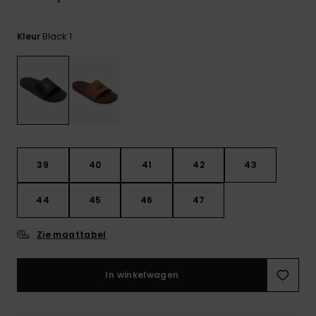
FAQ
bekijken
Black 1
Kleur
39
40
41
42
43
44
45
46
47
Zie maattabel
In winkelwagen