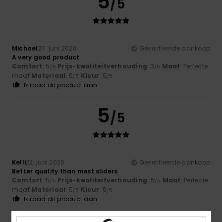
5
/5
Michael
27. juni 2026
Geverifieerde aankoop
A very good product
Comfort
: 5
Prijs-kwaliteitverhouding
: 3
Maat
: Perfecte
/5
/5
maat
Materiaal
: 5
Kleur
: 5
/5
/5
Ik raad dit product aan
5
/5
Kelli
22. juni 2026
Geverifieerde aankoop
Better quality than most sliders
Comfort
: 5
Prijs-kwaliteitverhouding
: 5
Maat
: Perfecte
/5
/5
maat
Materiaal
: 5
Kleur
: 5
/5
/5
Ik raad dit product aan