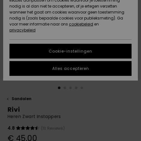
keuzes aanpassen om cookies waarvoor je toestemming
Snow
Sneeuw
nodig is al dan niet te accepteren, of je ertegen verzetten
Gemeenschap
Gegevensbescherming
wanneer het gaat om cookies waarvoor geen toestemming
Regio- En
nodig is (zoals bepaalde cookies voor publieksmeting). Ga
Taalinstellingen
voor meer informatie naar ons
Nieuw
Nieuw
cookiebeleid
en
Maattabel
Toegekomen
Toegekomen
privacybeleid
HELP &
CONTACT
Start een
Cookie-instellingen
Highlights
Highlights
gesprek om het
snelste
DUURZAAMHEID
antwoord op je
Alles accepteren
vraag te
STORE LOCATOR
krijgen.
Gesprek
starten
CADEAUKAART
Sandalen
Vind
Rivi
VERLANGLIJST
antwoorden op
de meest
Heren Zwart Instappers
gestelde
vragen en ons
4.8
(13 Reviews)
contactformulier.
€ 45,00