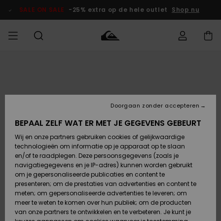
Ga
naar
SALE ON SALE
-25% extra op de hele outlet
Shop nu
Productinformatie
français
Toegang tot
HEREN
Kleding
Kleding
Shop
Heren Surf
Heren Snow
HEREN
mijn bestelling
Shop
Shop
OUTLET
Nederlands
JONGENS
Levering
Accessoires
Accessoires
Nieuw
Doorgaan zonder accepteren
Toegekomen
Kinderen
Kinderen
Outlet
DAMES
Surf Shop
Snow Shop
Kinderen
BEPAAL ZELF WAT ER MET JE GEGEVENS GEBEURT
Retouren
Wij en onze partners gebruiken cookies of gelijkwaardige
Schoenen &
Schoenen &
technologieën om informatie op je apparaat op te slaan
Slippers
Slippers
Highlights
SURF
Betaling
Highlights
Dames
VROUW
en/of te raadplegen. Deze persoonsgegevens (zoals je
Snow Shop
OUTLET
navigatiegegevens en je IP-adres) kunnen worden gebruikt
SNOW
om je gepersonaliseerde publicaties en content te
Giftcard
Surf /
Surf /
Snow
presenteren; om de prestaties van advertenties en content te
Water
Water
Community
meten; om gepersonaliseerde advertenties te leveren; om
Highlights
SALE ON
meer te weten te komen over hun publiek; om de producten
Quiksilver
SALE
van onze partners te ontwikkelen en te verbeteren. Je kunt je
Freedom