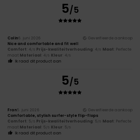
5
/5
Colin
6. juni 2026
Geverifieerde aankoop
Nice and comfortable and fit well
Comfort
: 4
Prijs-kwaliteitverhouding
: 4
Maat
: Perfecte
/5
/5
maat
Materiaal
: 4
Kleur
: 4
/5
/5
Ik raad dit product aan
5
/5
Fran
5. juni 2026
Geverifieerde aankoop
Comfortable, stylish surfer-style flip-flops
Comfort
: 5
Prijs-kwaliteitverhouding
: 5
Maat
: Perfecte
/5
/5
maat
Materiaal
: 5
Kleur
: 5
/5
/5
Ik raad dit product aan