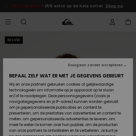
Ga
naar
SALE ON SALE
-25% extra op de hele outlet
Shop nu
Productinformatie
NIEUW
français
Toegang tot
HEREN
Kleding
Kleding
Shop
Heren Surf
Heren Snow
HEREN
mijn bestelling
Shop
Shop
OUTLET
Nederlands
JONGENS
Levering
Accessoires
Accessoires
Nieuw
Doorgaan zonder accepteren
Toegekomen
Kinderen
Kinderen
Outlet
DAMES
Surf Shop
Snow Shop
Kinderen
BEPAAL ZELF WAT ER MET JE GEGEVENS GEBEURT
Retouren
Wij en onze partners gebruiken cookies of gelijkwaardige
Schoenen &
Schoenen &
technologieën om informatie op je apparaat op te slaan
Slippers
Slippers
Highlights
SURF
Betaling
Highlights
Dames
VROUW
en/of te raadplegen. Deze persoonsgegevens (zoals je
Snow Shop
OUTLET
navigatiegegevens en je IP-adres) kunnen worden gebruikt
SNOW
om je gepersonaliseerde publicaties en content te
Giftcard
Surf /
Surf /
Snow
presenteren; om de prestaties van advertenties en content te
Water
Water
Community
meten; om gepersonaliseerde advertenties te leveren; om
Highlights
SALE ON
meer te weten te komen over hun publiek; om de producten
Quiksilver
SALE
van onze partners te ontwikkelen en te verbeteren. Je kunt je
Freedom