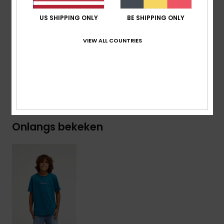
Branding:
Geweven Label Op De Mouw
US SHIPPING ONLY
BE SHIPPING ONLY
Samenstelling
[Hoofdstof] 70% katoen, 30% gerecycled
VIEW ALL COUNTRIES
katoen
Bezorging & Retour
Onlangs bekeken