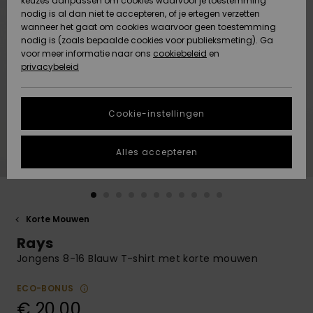
keuzes aanpassen om cookies waarvoor je toestemming
Snow
Sneeuw
nodig is al dan niet te accepteren, of je ertegen verzetten
Gemeenschap
Gegevensbescherming
wanneer het gaat om cookies waarvoor geen toestemming
Regio- En
nodig is (zoals bepaalde cookies voor publieksmeting). Ga
Taalinstellingen
voor meer informatie naar ons
Nieuw
Nieuw
cookiebeleid
en
Maattabel
Toegekomen
Toegekomen
privacybeleid
HELP &
CONTACT
Start een
Cookie-instellingen
Highlights
Highlights
gesprek om het
snelste
DUURZAAMHEID
antwoord op je
Alles accepteren
vraag te
STORE LOCATOR
krijgen.
Gesprek
starten
CADEAUKAART
Korte Mouwen
Vind
Rays
VERLANGLIJST
antwoorden op
de meest
Jongens 8-16 Blauw T-shirt met korte mouwen
gestelde
vragen en ons
ECO-BONUS
contactformulier.
€ 20,00