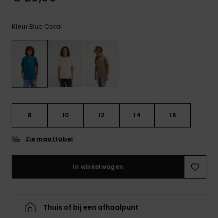
FAQ
bekijken
Blue Coral
Kleur
8
10
12
14
16
Zie maattabel
In winkelwagen
Thuis of bij een afhaalpunt