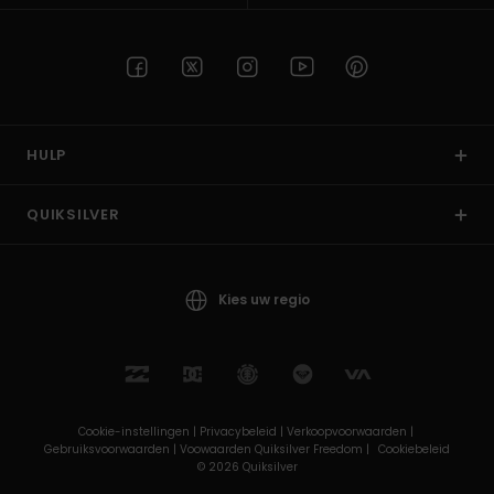
HULP
QUIKSILVER
Kies uw regio
Cookie-instellingen |
Privacybeleid |
Verkoopvoorwaarden |
Gebruiksvoorwaarden |
Voowaarden Quiksilver Freedom |
Cookiebeleid
© 2026 Quiksilver