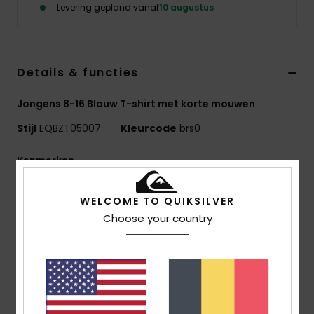
Levering gepland vanaf
10 augustus
Details & functies
Jongens 8-16 Blauw T-shirt met korte mouwen
Stijl
EQBZT05007
Kleurcode
brs0
Kenmerken
MADE BETTER
WELCOME TO QUIKSILVER
25% gerecycled katoen uit pre-consumer
Choose your country
textielafval
Stof:
70% Katoen, 30% Gerecycled Katoenen Jersey
[160 G/M2]
Pasvorm:
Regular fit
Halslijn:
Halslijn: Ronde hals
Overig:
Zeefdruk Op De Borst