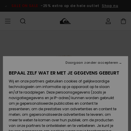
Ga
naar
SALE ON SALE
-25% extra op de hele outlet
Shop nu
Productinformatie
français
Toegang tot
HEREN
Kleding
Kleding
Shop
Heren Surf
Heren Snow
HEREN
mijn bestelling
Shop
Shop
OUTLET
Nederlands
JONGENS
Levering
Accessoires
Accessoires
Nieuw
Doorgaan zonder accepteren
Toegekomen
Kinderen
Kinderen
Outlet
DAMES
Surf Shop
Snow Shop
Kinderen
BEPAAL ZELF WAT ER MET JE GEGEVENS GEBEURT
Retouren
Wij en onze partners gebruiken cookies of gelijkwaardige
Schoenen &
Schoenen &
technologieën om informatie op je apparaat op te slaan
Slippers
Slippers
Highlights
SURF
Betaling
Highlights
Dames
VROUW
en/of te raadplegen. Deze persoonsgegevens (zoals je
Snow Shop
OUTLET
navigatiegegevens en je IP-adres) kunnen worden gebruikt
SNOW
om je gepersonaliseerde publicaties en content te
Giftcard
Surf /
Surf /
Snow
presenteren; om de prestaties van advertenties en content te
Water
Water
Community
meten; om gepersonaliseerde advertenties te leveren; om
Highlights
SALE ON
meer te weten te komen over hun publiek; om de producten
Quiksilver
SALE
van onze partners te ontwikkelen en te verbeteren. Je kunt je
Freedom