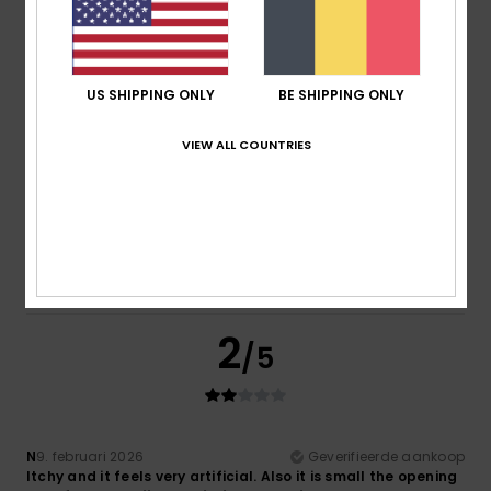
Prijs-kwaliteitverhouding
1.5
US SHIPPING ONLY
BE SHIPPING ONLY
Maat
Materiaal
2.5
VIEW ALL COUNTRIES
Te klein
Te groot
Kleur
4.5
2
/5
N
9. februari 2026
Geverifieerde aankoop
Itchy and it feels very artificial. Also it is small the opening