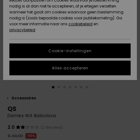
keuzes aanpassen om cookies waarvoor je toestemming
Snow
Sneeuw
nodig is al dan niet te accepteren, of je ertegen verzetten
Gemeenschap
Gegevensbescherming
wanneer het gaat om cookies waarvoor geen toestemming
Regio- En
nodig is (zoals bepaalde cookies voor publieksmeting). Ga
Taalinstellingen
voor meer informatie naar ons
Nieuw
Nieuw
cookiebeleid
en
Maattabel
Toegekomen
Toegekomen
privacybeleid
HELP &
CONTACT
Start een
Cookie-instellingen
Highlights
Highlights
gesprek om het
snelste
DUURZAAMHEID
antwoord op je
Alles accepteren
vraag te
STORE LOCATOR
krijgen.
Gesprek
starten
CADEAUKAART
Accessoires
Vind
QS
VERLANGLIJST
antwoorden op
de meest
Dames Wit Balaclava
gestelde
vragen en ons
2.0
(2 Reviews)
contactformulier.
€ 40,00
63%