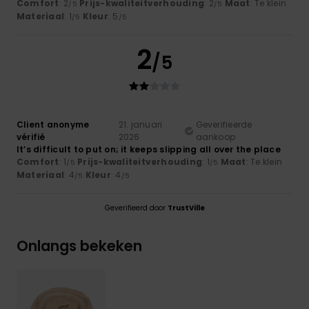
Comfort
: 2
Prijs-kwaliteitverhouding
: 2
Maat
: Te klein
/5
/5
Materiaal
: 1
Kleur
: 5
/5
/5
2
/5
Client anonyme
21. januari
Geverifieerde
vérifié
2026
aankoop
It’s difficult to put on; it keeps slipping all over the place
Comfort
: 1
Prijs-kwaliteitverhouding
: 1
Maat
: Te klein
/5
/5
Materiaal
: 4
Kleur
: 4
/5
/5
Geverifieerd door
TrustVille
Onlangs bekeken