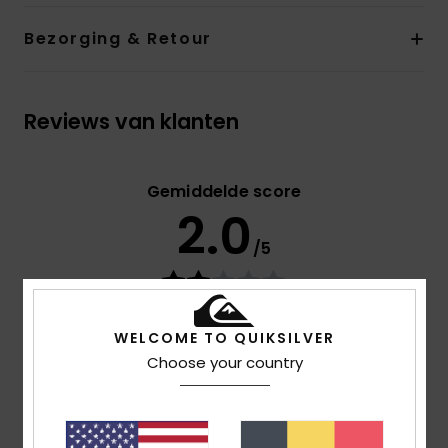
Bezorging & Retour
Reviews van klanten
Gemiddelde score
2.0
/5
gebaseerd op
2 geverifieerde beoordelingen
sinds
januari 2026
WELCOME TO QUIKSILVER
0% van onze klanten bevelen dit product aan
Choose your country
Comfort
1.5