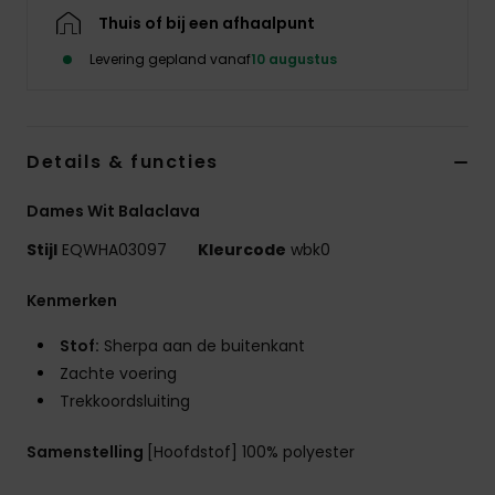
Thuis of bij een afhaalpunt
Levering gepland vanaf
10 augustus
Details & functies
Dames Wit Balaclava
Stijl
EQWHA03097
Kleurcode
wbk0
Kenmerken
Stof:
Sherpa aan de buitenkant
Zachte voering
Trekkoordsluiting
Samenstelling
[Hoofdstof] 100% polyester