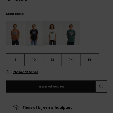
FAQ
bekijken
Black
Kleur
8
10
12
14
16
Zie maattabel
In winkelwagen
Thuis of bij een afhaalpunt