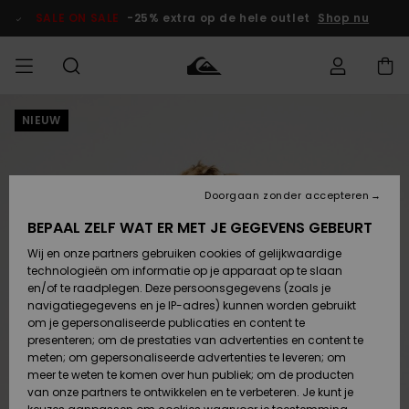
Ga
naar
SALE ON SALE
-25% extra op de hele outlet
Shop nu
Productinformatie
NIEUW
français
Toegang tot
HEREN
Kleding
Kleding
Shop
Heren Surf
Heren Snow
HEREN
mijn bestelling
Shop
Shop
OUTLET
Nederlands
JONGENS
Levering
Accessoires
Accessoires
Nieuw
Doorgaan zonder accepteren
Toegekomen
Kinderen
Kinderen
Outlet
DAMES
Surf Shop
Snow Shop
Kinderen
BEPAAL ZELF WAT ER MET JE GEGEVENS GEBEURT
Retouren
Wij en onze partners gebruiken cookies of gelijkwaardige
Schoenen &
Schoenen &
technologieën om informatie op je apparaat op te slaan
Slippers
Slippers
Highlights
SURF
Betaling
Highlights
Dames
VROUW
en/of te raadplegen. Deze persoonsgegevens (zoals je
Snow Shop
OUTLET
navigatiegegevens en je IP-adres) kunnen worden gebruikt
SNOW
om je gepersonaliseerde publicaties en content te
Giftcard
Surf /
Surf /
Snow
presenteren; om de prestaties van advertenties en content te
Water
Water
Community
meten; om gepersonaliseerde advertenties te leveren; om
Highlights
SALE ON
meer te weten te komen over hun publiek; om de producten
Quiksilver
SALE
van onze partners te ontwikkelen en te verbeteren. Je kunt je
Freedom