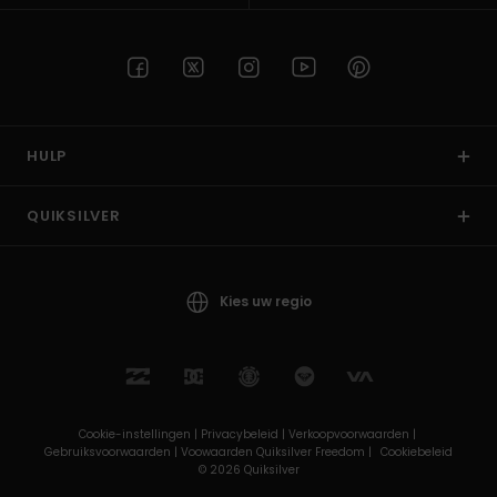
HULP
QUIKSILVER
Kies uw regio
Cookie-instellingen |
Privacybeleid |
Verkoopvoorwaarden |
Gebruiksvoorwaarden |
Voowaarden Quiksilver Freedom |
Cookiebeleid
© 2026 Quiksilver