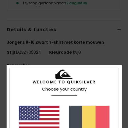
Levering gepland vanaf
12 augustus
Details & functies
Jongens 8-16 Zwart T-shirt met korte mouwen
Stijl
EQBZT05024
Kleurcode
kvj0
Kenmerken
MADE BETTER
WELCOME TO QUIKSILVER
25% gerecycled katoen uit pre-consumer
Choose your country
textielafval
Stof:
70% Katoen, 30% Gerecycled Katoenen Jersey
[160 G/M2]
Pasvorm:
Regular fit
Halslijn:
Halslijn: Ronde hals
Overig:
Zeefdruk Op De Borst