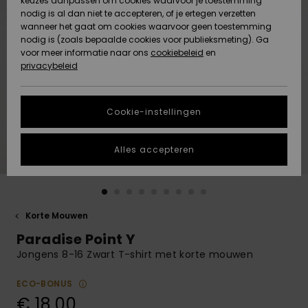
keuzes aanpassen om cookies waarvoor je toestemming
Snow
Sneeuw
nodig is al dan niet te accepteren, of je ertegen verzetten
Gemeenschap
Gegevensbescherming
wanneer het gaat om cookies waarvoor geen toestemming
Regio- En
nodig is (zoals bepaalde cookies voor publieksmeting). Ga
Taalinstellingen
voor meer informatie naar ons
Nieuw
Nieuw
cookiebeleid
en
Maattabel
Toegekomen
Toegekomen
privacybeleid
HELP &
CONTACT
Start een
Cookie-instellingen
Highlights
Highlights
gesprek om het
snelste
DUURZAAMHEID
antwoord op je
Alles accepteren
vraag te
STORE LOCATOR
krijgen.
Gesprek
starten
CADEAUKAART
Korte Mouwen
Vind
Paradise Point Y
VERLANGLIJST
antwoorden op
de meest
Jongens 8-16 Zwart T-shirt met korte mouwen
gestelde
vragen en ons
ECO-BONUS
contactformulier.
€ 18,00