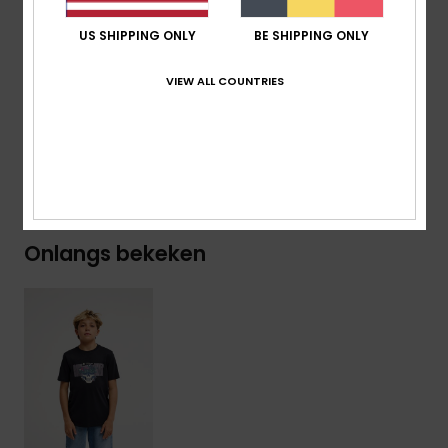
Branding:
Geweven Label Op De Mouw
US SHIPPING ONLY
BE SHIPPING ONLY
Samenstelling
[Hoofdstof] 70% katoen, 30% gerecycled
VIEW ALL COUNTRIES
katoen
Bezorging & Retour
Onlangs bekeken