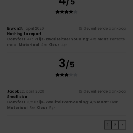
4
/5
Erwan
25. april 2026
Geverifieerde aankoop
Nothing to report
Comfort
: 4
Prijs-kwaliteitverhouding
: 4
Maat
: Perfecte
/5
/5
maat
Materiaal
: 4
Kleur
: 4
/5
/5
3
/5
Jacob
22. april 2026
Geverifieerde aankoop
Small size
Comfort
: 3
Prijs-kwaliteitverhouding
: 4
Maat
: Klein
/5
/5
Materiaal
: 3
Kleur
: 5
/5
/5
1
2
>