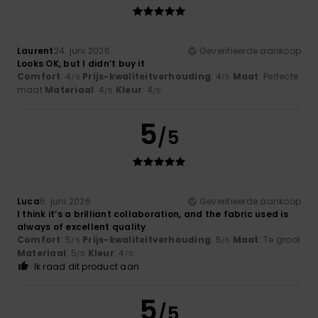
Laurent
24. juni 2026
Geverifieerde aankoop
Looks OK, but I didn’t buy it
Comfort
: 4
Prijs-kwaliteitverhouding
: 4
Maat
: Perfecte
/5
/5
maat
Materiaal
: 4
Kleur
: 4
/5
/5
5
/5
Luca
6. juni 2026
Geverifieerde aankoop
I think it’s a brilliant collaboration, and the fabric used is
always of excellent quality
Comfort
: 5
Prijs-kwaliteitverhouding
: 5
Maat
: Te groot
/5
/5
Materiaal
: 5
Kleur
: 4
/5
/5
Ik raad dit product aan
5
/5