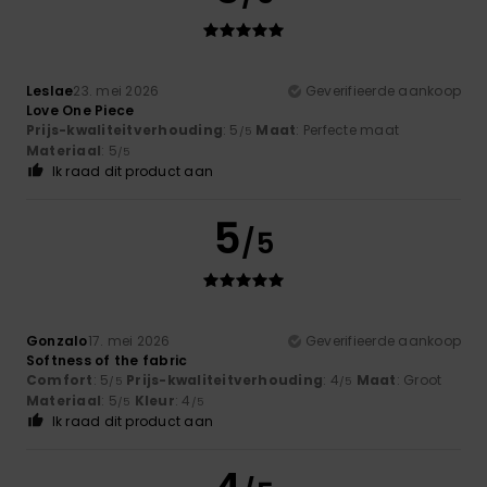
Leslae
23. mei 2026
Geverifieerde aankoop
Love One Piece
Prijs-kwaliteitverhouding
: 5
Maat
: Perfecte maat
/5
Materiaal
: 5
/5
Ik raad dit product aan
5
/5
Gonzalo
17. mei 2026
Geverifieerde aankoop
Softness of the fabric
Comfort
: 5
Prijs-kwaliteitverhouding
: 4
Maat
: Groot
/5
/5
Materiaal
: 5
Kleur
: 4
/5
/5
Ik raad dit product aan