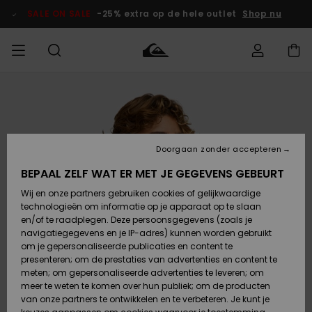
Ga
naar
SALE ON SALE
-25% extra op de hele outlet
Shop nu
Productinformatie
français
Toegang tot
HEREN
Kleding
Kleding
Shop
Heren Surf
Heren Snow
HEREN
mijn bestelling
Shop
Shop
OUTLET
Nederlands
JONGENS
Levering
Accessoires
Accessoires
Nieuw
Doorgaan zonder accepteren
Toegekomen
Kinderen
Kinderen
Outlet
DAMES
Surf Shop
Snow Shop
Kinderen
BEPAAL ZELF WAT ER MET JE GEGEVENS GEBEURT
Retouren
Wij en onze partners gebruiken cookies of gelijkwaardige
Schoenen &
Schoenen &
technologieën om informatie op je apparaat op te slaan
Slippers
Slippers
Highlights
SURF
Betaling
Highlights
Dames
VROUW
en/of te raadplegen. Deze persoonsgegevens (zoals je
Snow Shop
OUTLET
navigatiegegevens en je IP-adres) kunnen worden gebruikt
SNOW
om je gepersonaliseerde publicaties en content te
Giftcard
Surf /
Surf /
Snow
presenteren; om de prestaties van advertenties en content te
Water
Water
Community
meten; om gepersonaliseerde advertenties te leveren; om
Highlights
SALE ON
meer te weten te komen over hun publiek; om de producten
Quiksilver
SALE
van onze partners te ontwikkelen en te verbeteren. Je kunt je
Freedom