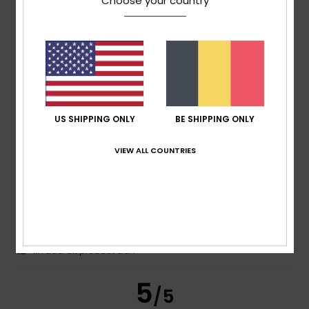
Choose your country
Katia
4. juli 2026
Geverifieerde aankoop
Fabric quality
Comfort
: 5
Prijs-kwaliteitverhouding
: 5
Maat
: Perfecte
/5
/5
maat
Materiaal
: 5
Kleur
: 5
/5
/5
Ik raad dit product aan
US SHIPPING ONLY
BE SHIPPING ONLY
5
/5
VIEW ALL COUNTRIES
Lorena
26. juni 2026
Geverifieerde aankoop
Good stuff
Comfort
: 5
Prijs-kwaliteitverhouding
: 5
Maat
: Perfecte
/5
/5
maat
Materiaal
: 5
Kleur
: 5
/5
/5
Ik raad dit product aan
5
/5