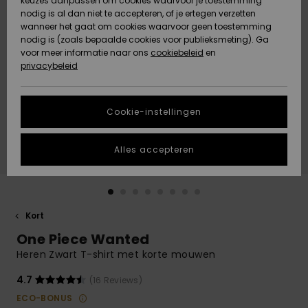
keuzes aanpassen om cookies waarvoor je toestemming
Snow
Sneeuw
nodig is al dan niet te accepteren, of je ertegen verzetten
Gemeenschap
Gegevensbescherming
wanneer het gaat om cookies waarvoor geen toestemming
Regio- En
nodig is (zoals bepaalde cookies voor publieksmeting). Ga
Taalinstellingen
voor meer informatie naar ons
Nieuw
Nieuw
cookiebeleid
en
Maattabel
Toegekomen
Toegekomen
privacybeleid
HELP &
CONTACT
Start een
Cookie-instellingen
Highlights
Highlights
gesprek om het
snelste
DUURZAAMHEID
antwoord op je
Alles accepteren
vraag te
STORE LOCATOR
krijgen.
Gesprek
starten
CADEAUKAART
Kort
Vind
One Piece Wanted
VERLANGLIJST
antwoorden op
de meest
Heren Zwart T-shirt met korte mouwen
gestelde
vragen en ons
4.7
(16 Reviews)
contactformulier.
ECO-BONUS