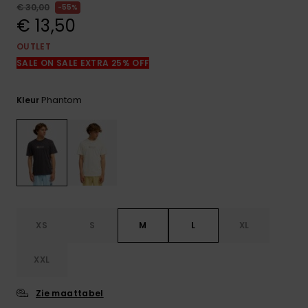
FAQ
€ 30,00
55%
bekijken
€ 13,50
OUTLET
SALE ON SALE EXTRA 25% OFF
Phantom
Kleur
XS
S
M
L
XL
XXL
Zie maattabel