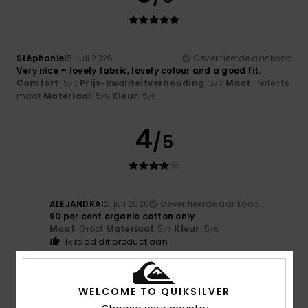
Stéphanie
15. juli 2026
Geverifieerde aankoop
Very nice – lovely fabric, lovely colour and a good fit.
Comfort
: 5
Prijs-kwaliteitverhouding
: 5
Maat
: Perfecte
/5
/5
maat
Materiaal
: 5
Kleur
: 5
/5
/5
4
/5
ALEJANDRA
12. juli 2026
Geverifieerde aankoop
90 per cent organic cotton only
Maat
: Groot
Materiaal
: 5
Kleur
: 5
/5
/5
Ik raad dit product aan
5
/5
WELCOME TO QUIKSILVER