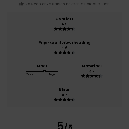
75% van onze klanten bevelen dit product aan
Comfort
4.5
Prijs-kwaliteitverhouding
4.6
Maat
Materiaal
4.7
Te klein
Te groot
Kleur
4.7
5
/5