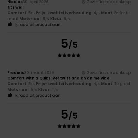
Nicolas
30. april 2026
Geverifieerde aankoop
fits well
Comfort
: 5
Prijs-kwaliteitverhouding
: 4
Maat
: Perfecte
/5
/5
maat
Materiaal
: 5
Kleur
: 5
/5
/5
Ik raad dit product aan
5
/5
Frederic
30. maart 2026
Geverifieerde aankoop
Comfort with a Quiksilver twist and an anime vibe
Comfort
: 5
Prijs-kwaliteitverhouding
: 4
Maat
: Te groot
/5
/5
Materiaal
: 5
Kleur
: 4
/5
/5
Ik raad dit product aan
5
/5