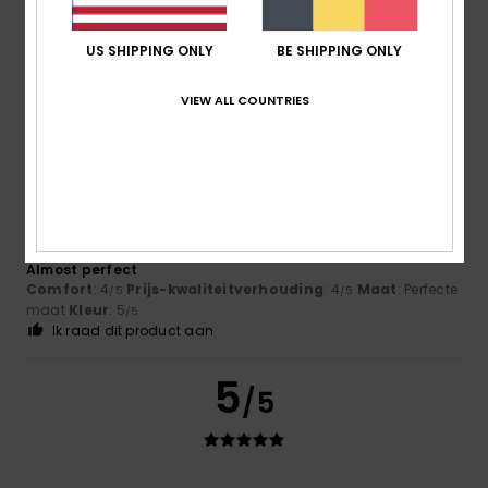
A rare and unusual colour.
Comfort
: 5
Prijs-kwaliteitverhouding
: 4
Maat
: Perfecte
/5
/5
US SHIPPING ONLY
BE SHIPPING ONLY
maat
Materiaal
: 4
Kleur
: 5
/5
/5
Ik raad dit product aan
VIEW ALL COUNTRIES
5
/5
Roman
7. mei 2026
Geverifieerde aankoop
Almost perfect
Comfort
: 4
Prijs-kwaliteitverhouding
: 4
Maat
: Perfecte
/5
/5
maat
Kleur
: 5
/5
Ik raad dit product aan
5
/5