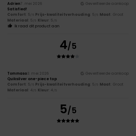
Adrien
7. mei 2026
Geverifieerde aankoop
Satisfied!
Comfort
: 5
Prijs-kwaliteitverhouding
: 5
Maat
: Groot
/5
/5
Materiaal
: 5
Kleur
: 5
/5
/5
Ik raad dit product aan
4
/5
Tommaso
3. mei 2026
Geverifieerde aankoop
Quiksilver one-piece top
Comfort
: 5
Prijs-kwaliteitverhouding
: 5
Maat
: Groot
/5
/5
Materiaal
: 4
Kleur
: 4
/5
/5
5
/5