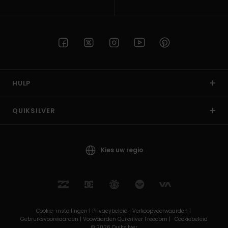
HULP
QUIKSILVER
Kies uw regio
Cookie-instellingen |
Privacybeleid |
Verkoopvoorwaarden |
Gebruiksvoorwaarden |
Voowaarden Quiksilver Freedom |
Cookiebeleid
© 2026 Quiksilver