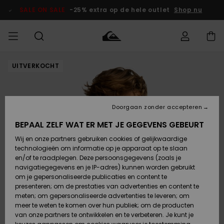
Ga
naar
SALE ON SALE
-25% extra op de hele outlet
Shop nu
Productinformatie
UITVERKOCHT
français
Toegang tot
HEREN
Kleding
Kleding
Shop
Heren Surf
Heren Snow
HEREN
mijn bestelling
Shop
Shop
OUTLET
Nederlands
JONGENS
Levering
Accessoires
Accessoires
Nieuw
Doorgaan zonder accepteren
Toegekomen
Kinderen
Kinderen
Outlet
DAMES
Surf Shop
Snow Shop
Kinderen
BEPAAL ZELF WAT ER MET JE GEGEVENS GEBEURT
Retouren
Wij en onze partners gebruiken cookies of gelijkwaardige
Schoenen &
Schoenen &
technologieën om informatie op je apparaat op te slaan
Slippers
Slippers
Highlights
SURF
Betaling
Highlights
Dames
VROUW
en/of te raadplegen. Deze persoonsgegevens (zoals je
Snow Shop
OUTLET
navigatiegegevens en je IP-adres) kunnen worden gebruikt
SNOW
om je gepersonaliseerde publicaties en content te
Giftcard
Surf /
Surf /
Snow
presenteren; om de prestaties van advertenties en content te
Water
Water
Community
meten; om gepersonaliseerde advertenties te leveren; om
Highlights
SALE ON
meer te weten te komen over hun publiek; om de producten
Quiksilver
SALE
van onze partners te ontwikkelen en te verbeteren. Je kunt je
Freedom