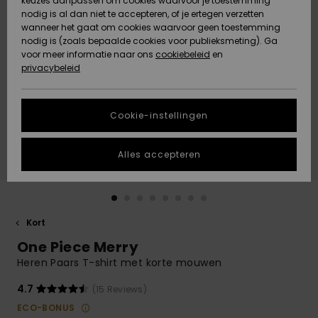
keuzes aanpassen om cookies waarvoor je toestemming
Snow
Sneeuw
nodig is al dan niet te accepteren, of je ertegen verzetten
Gemeenschap
Gegevensbescherming
wanneer het gaat om cookies waarvoor geen toestemming
Regio- En
nodig is (zoals bepaalde cookies voor publieksmeting). Ga
Taalinstellingen
voor meer informatie naar ons
Nieuw
Nieuw
cookiebeleid
en
Maattabel
Toegekomen
Toegekomen
privacybeleid
HELP &
CONTACT
Start een
Cookie-instellingen
Highlights
Highlights
gesprek om het
snelste
DUURZAAMHEID
antwoord op je
Alles accepteren
vraag te
STORE LOCATOR
krijgen.
Gesprek
starten
CADEAUKAART
Kort
Vind
One Piece Merry
VERLANGLIJST
antwoorden op
de meest
Heren Paars T-shirt met korte mouwen
gestelde
vragen en ons
4.7
(15 Reviews)
contactformulier.
ECO-BONUS