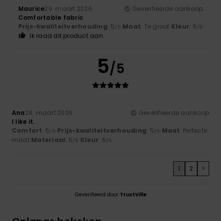
Maurice
29. maart 2026
Geverifieerde aankoop
Comfortable fabric
Prijs-kwaliteitverhouding
: 5
Maat
: Te groot
Kleur
: 5
/5
/5
Ik raad dit product aan
5
/5
Ana
29. maart 2026
Geverifieerde aankoop
I like it.
Comfort
: 5
Prijs-kwaliteitverhouding
: 5
Maat
: Perfecte
/5
/5
maat
Materiaal
: 5
Kleur
: 5
/5
/5
1
2
>
Geverifieerd door
TrustVille