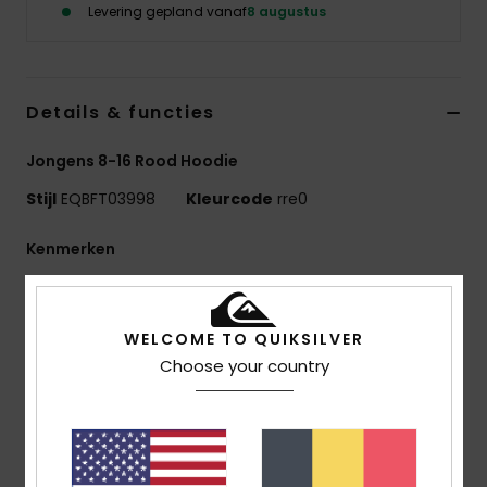
Levering gepland vanaf
8 augustus
Details & functies
Jongens 8-16 Rood Hoodie
Stijl
EQBFT03998
Kleurcode
rre0
Kenmerken
Stof:
55% Biologisch Katoen, 45% Gerecycled
Polyester [280 G/M2]
WELCOME TO QUIKSILVER
Fit:
Comfort Fit
Choose your country
Afwerking:
Geborstelde Binnenkant
Design met capuchon
1x1 ribgebreide boorden en zoom
Zakken:
Kangoeroezak
Kenmerken:
Raglanmouwen Met Op Maat