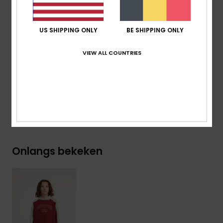
Gemaakte Panelen
High-density print op de borst
US SHIPPING ONLY
BE SHIPPING ONLY
Branding:
Gerecycled Geweven Quiksilver-Etiket
VIEW ALL COUNTRIES
Samenstelling
[Hoofdstof] 55% biologisch katoen, 45%
gerecycled polyester
Bezorging & Retour
Onlangs bekeken