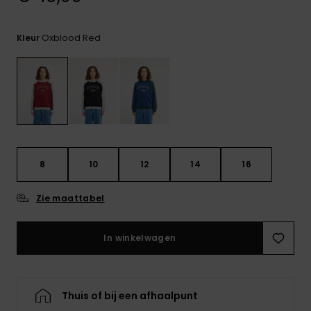
FAQ
bekijken
Oxblood Red
Kleur
8
10
12
14
16
Zie maattabel
In winkelwagen
Thuis of bij een afhaalpunt