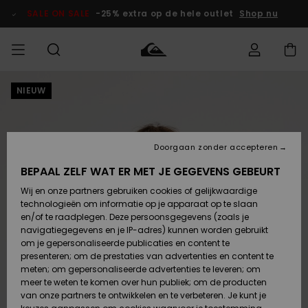
Ga
naar
SALE ON SALE
-25% extra op de hele outlet
Shop nu
Productinformatie
NIEUW
français
Toegang tot
HEREN
Kleding
Kleding
Shop
Heren Surf
Heren Snow
HEREN
mijn bestelling
Shop
Shop
OUTLET
Nederlands
JONGENS
Levering
Accessoires
Accessoires
Nieuw
Doorgaan zonder accepteren
Toegekomen
Kinderen
Kinderen
Outlet
DAMES
Surf Shop
Snow Shop
Kinderen
BEPAAL ZELF WAT ER MET JE GEGEVENS GEBEURT
Retouren
Wij en onze partners gebruiken cookies of gelijkwaardige
Schoenen &
Schoenen &
technologieën om informatie op je apparaat op te slaan
Slippers
Slippers
Highlights
SURF
Betaling
Highlights
Dames
VROUW
en/of te raadplegen. Deze persoonsgegevens (zoals je
Snow Shop
OUTLET
navigatiegegevens en je IP-adres) kunnen worden gebruikt
SNOW
om je gepersonaliseerde publicaties en content te
Giftcard
Surf /
Surf /
Snow
presenteren; om de prestaties van advertenties en content te
Water
Water
Community
meten; om gepersonaliseerde advertenties te leveren; om
Highlights
SALE ON
meer te weten te komen over hun publiek; om de producten
Quiksilver
SALE
van onze partners te ontwikkelen en te verbeteren. Je kunt je
Freedom