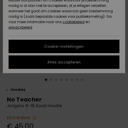
keuzes aanpassen om cookies waarvoor je toestemming
Snow
Sneeuw
nodig is al dan niet te accepteren, of je ertegen verzetten
Gemeenschap
Gegevensbescherming
wanneer het gaat om cookies waarvoor geen toestemming
Regio- En
nodig is (zoals bepaalde cookies voor publieksmeting). Ga
Taalinstellingen
voor meer informatie naar ons
Nieuw
Nieuw
cookiebeleid
en
Maattabel
Toegekomen
Toegekomen
privacybeleid
HELP &
CONTACT
Start een
Cookie-instellingen
Highlights
Highlights
gesprek om het
snelste
DUURZAAMHEID
antwoord op je
Alles accepteren
vraag te
STORE LOCATOR
krijgen.
Gesprek
starten
CADEAUKAART
Hoodies
Vind
No Teacher
VERLANGLIJST
antwoorden op
de meest
Jongens 8-16 Rood Hoodie
gestelde
vragen en ons
ECO-BONUS
contactformulier.
€ 45,00