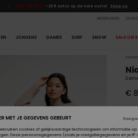
SALE ON SALE
-25% extra op de hele outlet
Shop nu
NEDERLANDS
DUURZ
REN
JONGENS
DAMES
SURF
SNOW
SALE ON S
Startp
Ni
Dames
€ 8
Kleur
ER MET JE GEGEVENS GEBEURT
Doorga
gebruiken cookies of gelijkwaardige technologieën om informatie op
egen. Deze persoonsgegevens (zoals je navigatiegegevens en je IP