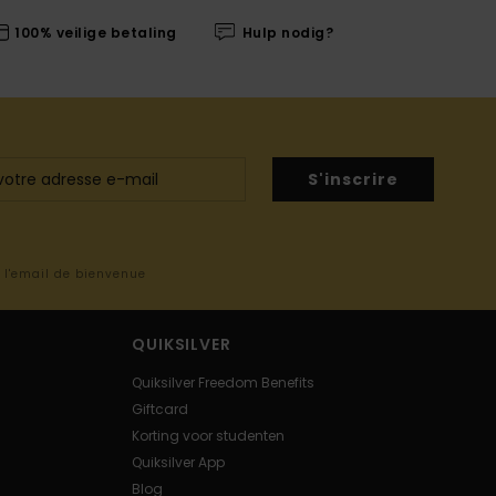
100% veilige betaling
Hulp nodig?
S'inscrire
s l'email de bienvenue
QUIKSILVER
Quiksilver Freedom Benefits
Giftcard
Korting voor studenten
Quiksilver App
Blog