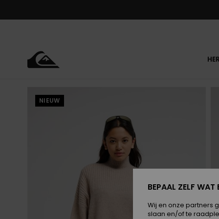
Ga
naar
Productinformatie
HE
NIEUW
BEPAAL ZELF WAT 
Wij en onze partners 
slaan en/of te raadpl