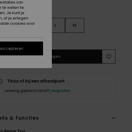
estaties van
 te weten te
n. Je kunt je
, of je ertegen
alde cookies voor
S
S
M
L
XL
e maattabel
 accepteren
In winkelwagen
Thuis of bij een afhaalpunt
Levering gepland vanaf
11 augustus
ils & functies
 Beige Trui