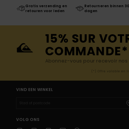
Gratis verzending en
Retourneren binnen 3
retouren voor leden
dagen
15% SUR VOT
COMMANDE*
Abonnez-vous pour recevoir nos d
(*) Offre valable en 
VIND EEN WINKEL
VOLG ONS