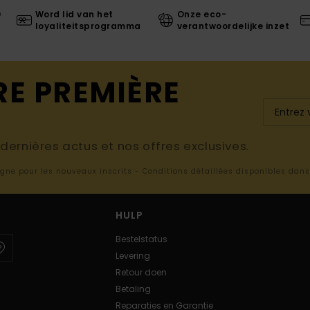
0
Word lid van het
Onze eco-
loyaliteitsprogramma
verantwoordelijke inzet
RE PREMIÈRE
ernières actus et nos offres exclusives.
ligne pour les nouveaux inscrits - Conditions détaillées disponibles dan
HULP
Bestelstatus
Levering
Retour doen
Betaling
Reparaties en Garantie