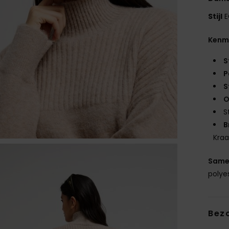
Stijl
E
Kenm
S
P
S
O
S
B
Kra
Same
polye
Bez