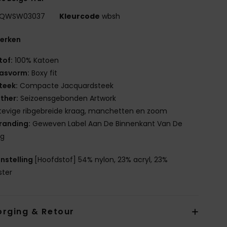
QWSW03037
Kleurcode
wbsh
erken
tof:
100% Katoen
asvorm:
Boxy fit
teek:
Compacte Jacquardsteek
ther:
Seizoensgebonden Artwork
tevige ribgebreide kraag, manchetten en zoom
randing:
Geweven Label Aan De Binnenkant Van De
ag
nstelling
[Hoofdstof] 54% nylon, 23% acryl, 23%
ster
orging & Retour