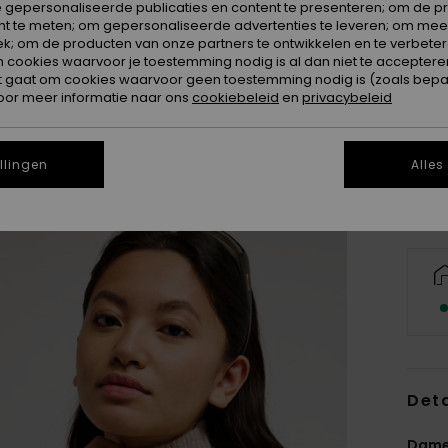
 gepersonaliseerde publicaties en content te presenteren; om de pr
nt te meten; om gepersonaliseerde advertenties te leveren; om meer
k; om de producten van onze partners te ontwikkelen en te verbetere
ookies waarvoor je toestemming nodig is al dan niet te accepteren
t gaat om cookies waarvoor geen toestemming nodig is (zoals bepa
X
oor meer informatie naar ons
cookiebeleid
en
privacybeleid
Zi
llingen
Alles
Deta
Dames