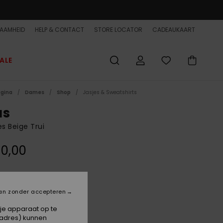
AAMHEID
HELP & CONTACT
STORE LOCATOR
CADEAUKAART
ALE
agina
Dames
Shop
Jasjes & Sweatshirts
as
 Beige Trui
0,00
Bone White Heather
an zonder accepteren
 je apparaat op te
-adres) kunnen