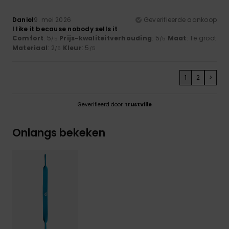
Daniel
9. mei 2026
Geverifieerde aankoop
I like it because nobody sells it
Comfort
: 5
Prijs-kwaliteitverhouding
: 5
Maat
: Te groot
/5
/5
Materiaal
: 2
Kleur
: 5
/5
/5
1
2
>
Geverifieerd door
TrustVille
Onlangs bekeken