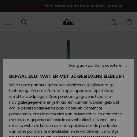
Ga
naar
SALE ON SALE
-25% extra op de hele outlet
Shop nu
Productinformatie
français
Toegang tot
HEREN
Kleding
Kleding
Shop
Heren Surf
Heren Snow
HEREN
mijn bestelling
Shop
Shop
OUTLET
Nederlands
JONGENS
Levering
Accessoires
Accessoires
Nieuw
Doorgaan zonder accepteren
Toegekomen
Kinderen
Kinderen
Outlet
DAMES
Surf Shop
Snow Shop
Kinderen
BEPAAL ZELF WAT ER MET JE GEGEVENS GEBEURT
Retouren
Wij en onze partners gebruiken cookies of gelijkwaardige
Schoenen &
Schoenen &
technologieën om informatie op je apparaat op te slaan
Slippers
Slippers
Highlights
SURF
Betaling
Highlights
Dames
VROUW
en/of te raadplegen. Deze persoonsgegevens (zoals je
Snow Shop
OUTLET
navigatiegegevens en je IP-adres) kunnen worden gebruikt
SNOW
om je gepersonaliseerde publicaties en content te
Giftcard
Surf /
Surf /
Snow
presenteren; om de prestaties van advertenties en content te
Water
Water
Community
meten; om gepersonaliseerde advertenties te leveren; om
Highlights
SALE ON
meer te weten te komen over hun publiek; om de producten
Quiksilver
SALE
van onze partners te ontwikkelen en te verbeteren. Je kunt je
Freedom