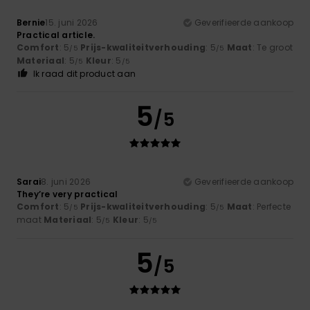
Bernie
15. juni 2026
Geverifieerde aankoop
Practical article.
Comfort
: 5
Prijs-kwaliteitverhouding
: 5
Maat
: Te groot
/5
/5
Materiaal
: 5
Kleur
: 5
/5
/5
Ik raad dit product aan
5
/5
Sarai
8. juni 2026
Geverifieerde aankoop
They’re very practical
Comfort
: 5
Prijs-kwaliteitverhouding
: 5
Maat
: Perfecte
/5
/5
maat
Materiaal
: 5
Kleur
: 5
/5
/5
5
/5