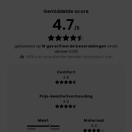
Gemiddelde score
4.7
/5
gebaseerd op
16 geverifieerde beoordelingen
sinds
oktober 2025
69% van onze klanten bevelen dit product aan
Comfort
4.8
Prijs-kwaliteitverhouding
4.9
Maat
Materiaal
4.4
Te klein
Te groot