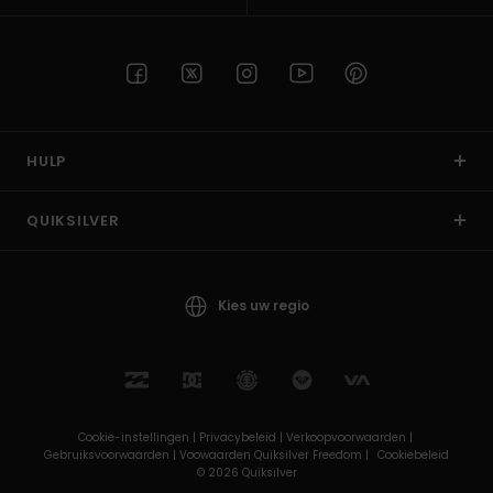
HULP
QUIKSILVER
Kies uw regio
Cookie-instellingen |
Privacybeleid |
Verkoopvoorwaarden |
Gebruiksvoorwaarden |
Voowaarden Quiksilver Freedom |
Cookiebeleid
© 2026 Quiksilver