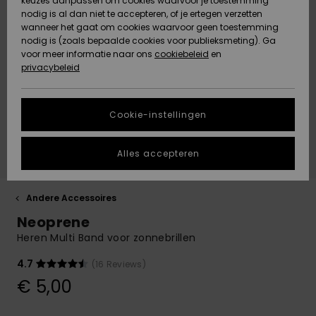
keuzes aanpassen om cookies waarvoor je toestemming
Snow
Sneeuw
nodig is al dan niet te accepteren, of je ertegen verzetten
Gemeenschap
Gegevensbescherming
wanneer het gaat om cookies waarvoor geen toestemming
Regio- En
nodig is (zoals bepaalde cookies voor publieksmeting). Ga
Taalinstellingen
voor meer informatie naar ons
Nieuw
Nieuw
cookiebeleid
en
Maattabel
Toegekomen
Toegekomen
privacybeleid
HELP &
CONTACT
Start een
Cookie-instellingen
Highlights
Highlights
gesprek om het
snelste
DUURZAAMHEID
antwoord op je
Alles accepteren
vraag te
STORE LOCATOR
krijgen.
Gesprek
Andere Accessoires
starten
CADEAUKAART
Neoprene
Vind
Heren Multi Band voor zonnebrillen
VERLANGLIJST
antwoorden op
de meest
4.7
(16 Reviews)
gestelde
€ 5,00
vragen en ons
contactformulier.