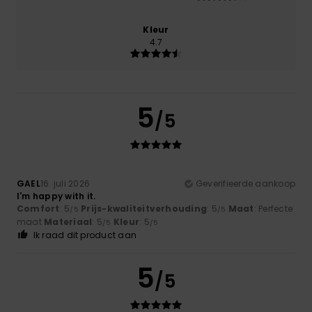
Kleur
4.7
5
/5
GAEL
16. juli 2026
Geverifieerde aankoop
I'm happy with it.
Comfort
: 5
Prijs-kwaliteitverhouding
: 5
Maat
: Perfecte
/5
/5
maat
Materiaal
: 5
Kleur
: 5
/5
/5
Ik raad dit product aan
5
/5