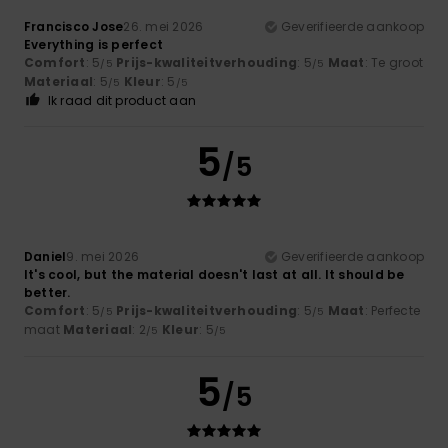
Francisco Jose
26. mei 2026
Geverifieerde aankoop
Everything is perfect
Comfort
: 5
Prijs-kwaliteitverhouding
: 5
Maat
: Te groot
/5
/5
Materiaal
: 5
Kleur
: 5
/5
/5
Ik raad dit product aan
5
/5
Daniel
9. mei 2026
Geverifieerde aankoop
It's cool, but the material doesn't last at all. It should be
better.
Comfort
: 5
Prijs-kwaliteitverhouding
: 5
Maat
: Perfecte
/5
/5
maat
Materiaal
: 2
Kleur
: 5
/5
/5
5
/5