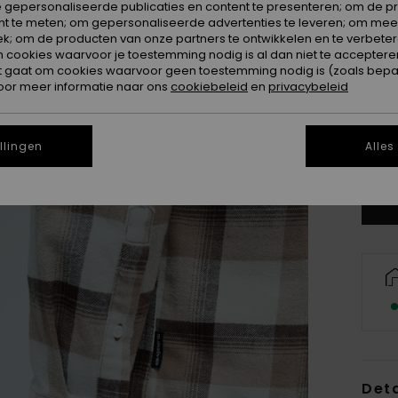
 gepersonaliseerde publicaties en content te presenteren; om de pr
nt te meten; om gepersonaliseerde advertenties te leveren; om meer
k; om de producten van onze partners te ontwikkelen en te verbetere
ookies waarvoor je toestemming nodig is al dan niet te accepteren
t gaat om cookies waarvoor geen toestemming nodig is (zoals bepa
oor meer informatie naar ons
cookiebeleid
en
privacybeleid
X
llingen
Alles
Zi
Deta