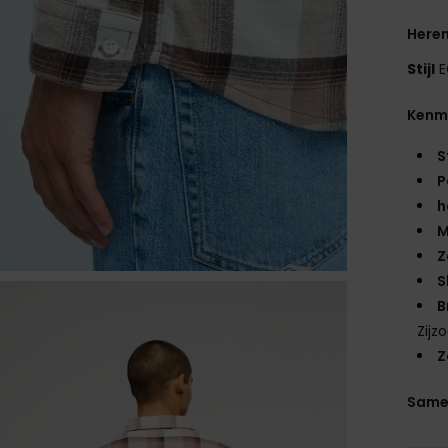
Here
Stijl
E
Kenm
S
P
h
M
Z
S
B
Zij
Z
Same