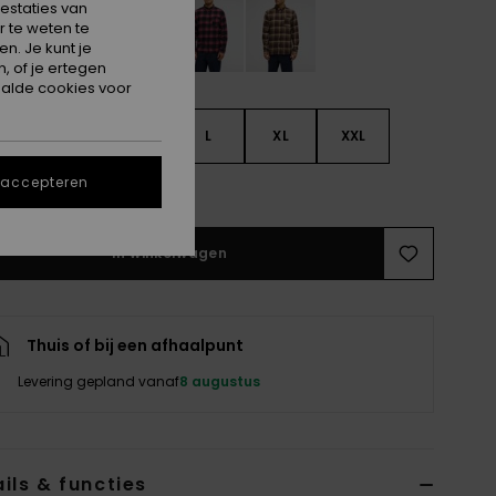
estaties van
 te weten te
n. Je kunt je
, of je ertegen
alde cookies voor
S
S
M
L
XL
XXL
 accepteren
e maattabel
In winkelwagen
Thuis of bij een afhaalpunt
Levering gepland vanaf
8 augustus
ils & functies