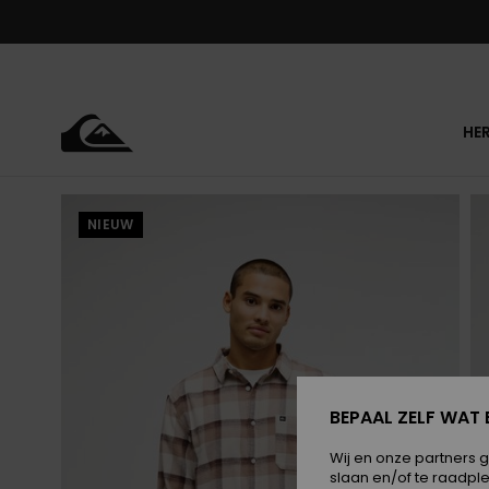
Ga
naar
Productinformatie
HE
NIEUW
BEPAAL ZELF WAT 
Wij en onze partners 
slaan en/of te raadpl