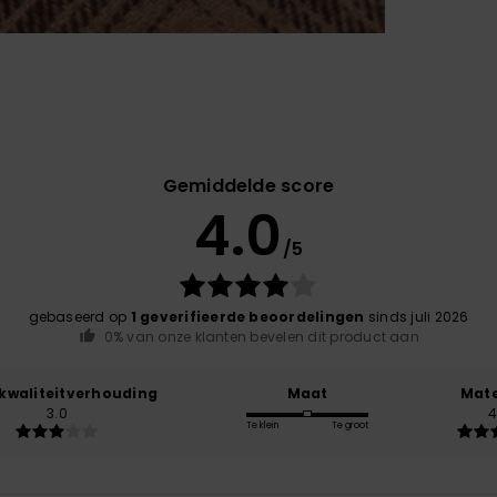
Gemiddelde score
4.0
/5
gebaseerd op
1 geverifieerde beoordelingen
sinds juli 2026
0% van onze klanten bevelen dit product aan
-kwaliteitverhouding
Maat
Mate
3.0
4
Te klein
Te groot