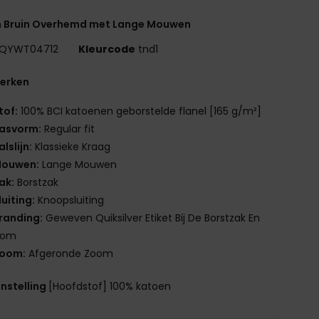
n Bruin Overhemd met Lange Mouwen
QYWT04712
Kleurcode
tnd1
erken
tof:
100% BCI katoenen geborstelde flanel [165 g/m²]
asvorm:
Regular fit
alslijn:
Klassieke Kraag
ouwen:
Lange Mouwen
ak:
Borstzak
luiting:
Knoopsluiting
randing:
Geweven Quiksilver Etiket Bij De Borstzak En
zoom
oom:
Afgeronde Zoom
nstelling
[Hoofdstof] 100% katoen