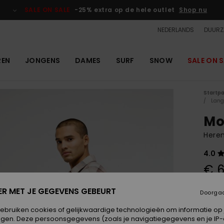
SALE ON SALE
-25% extra op de hele outlet
Shop nu
NEDERLANDS
DUURZ
REN
JONGENS
DAMES
SURF
SNOW
SALE ON S
Startp
Lan
Mo
Here
4.0
€ 6
ER MET JE GEGEVENS GEBEURT
Doorga
Kleur
gebruiken cookies of gelijkwaardige technologieën om informatie op
egen. Deze persoonsgegevens (zoals je navigatiegegevens en je IP