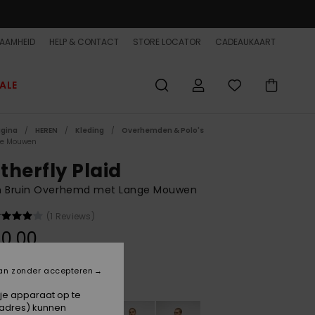
AAMHEID
HELP & CONTACT
STORE LOCATOR
CADEAUKAART
ALE
agina
HEREN
Kleding
Overhemden & Polo's
ge Mouwen
therfly Plaid
n Bruin Overhemd met Lange Mouwen
(1 Reviews)
0,00
an zonder accepteren
Pine Bark Motherfly
 je apparaat op te
-adres) kunnen