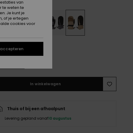
Fallen Rock
estaties van
 te weten te
n. Je kunt je
, of je ertegen
alde cookies voor
 accepteren
M
L
e maattabel
In winkelwagen
Thuis of bij een afhaalpunt
Levering gepland vanaf
10 augustus