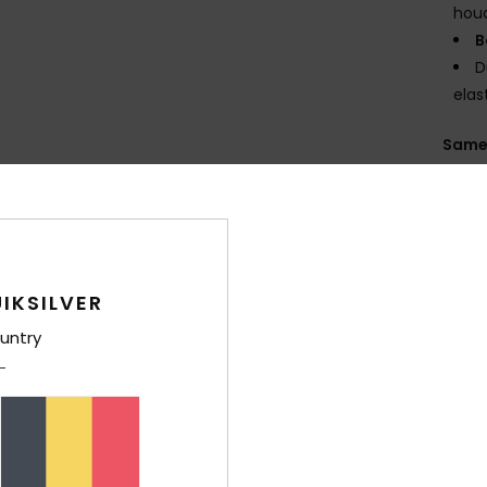
hou
B
D
elas
Same
Bez
IKSILVER
untry
Gemiddelde score
4.6
/5