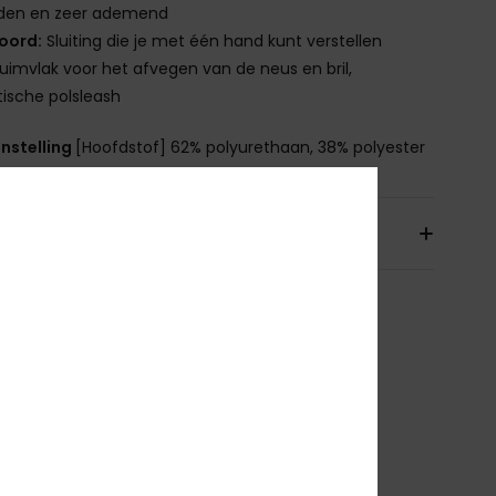
den en zeer ademend
oord:
Sluiting die je met één hand kunt verstellen
uimvlak voor het afvegen van de neus en bril,
tische polsleash
nstelling
[Hoofdstof] 62% polyurethaan, 38% polyester
orging & Retour