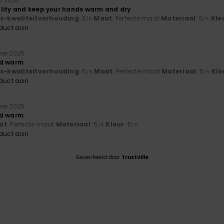
ri 2026
lity and keep your hands warm and dry
js-kwaliteitverhouding
: 3
Maat
: Perfecte maat
Materiaal
: 5
Kle
/5
/5
oduct aan
ber 2025
nd warm
js-kwaliteitverhouding
: 5
Maat
: Perfecte maat
Materiaal
: 5
Kle
/5
/5
oduct aan
ber 2025
nd warm
at
: Perfecte maat
Materiaal
: 5
Kleur
: 5
/5
/5
oduct aan
Geverifieerd door
TrustVille