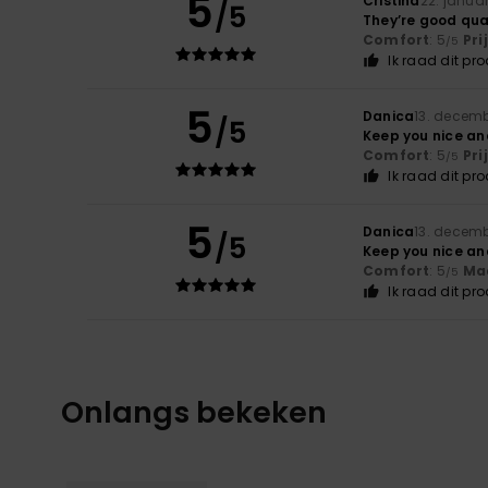
5
Cristina
22. janua
/5
They’re good qua
Comfort
: 5
Pri
/5
Ik raad dit pr
5
Danica
13. decem
/5
Keep you nice a
Comfort
: 5
Pri
/5
Ik raad dit pr
5
Danica
13. decem
/5
Keep you nice a
Comfort
: 5
Ma
/5
Ik raad dit pr
Onlangs bekeken