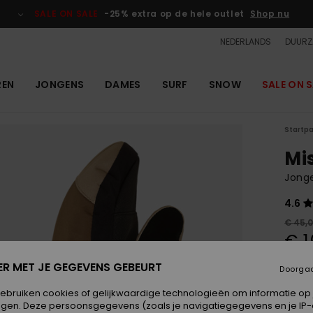
SALE ON SALE
-25% extra op de hele outlet
Shop nu
NEDERLANDS
DUURZ
REN
JONGENS
DAMES
SURF
SNOW
SALE ON S
Startp
Mi
Jong
4.6
€ 45,
€ 1
OUTL
ER MET JE GEGEVENS GEBEURT
Doorga
SALE 
gebruiken cookies of gelijkwaardige technologieën om informatie op
egen. Deze persoonsgegevens (zoals je navigatiegegevens en je IP