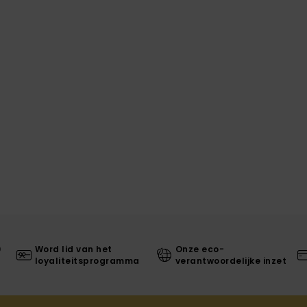
0
Word lid van het
Onze eco-
loyaliteitsprogramma
verantwoordelijke inzet