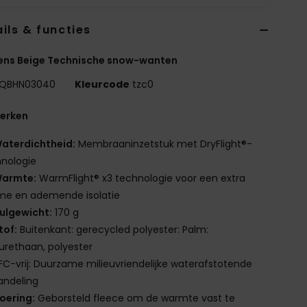
ils & functies
ens Beige Technische snow-wanten
QBHN03040
Kleurcode
tzc0
erken
aterdichtheid:
Membraaninzetstuk met DryFlight®-
nologie
armte:
WarmFlight® x3 technologie voor een extra
me en ademende isolatie
ulgewicht:
170 g
tof:
Buitenkant: gerecycled polyester: Palm:
urethaan, polyester
FC-vrij: Duurzame milieuvriendelijke waterafstotende
andeling
oering:
Geborsteld fleece om de warmte vast te