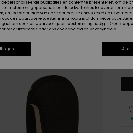
Kleur
 gepersonaliseerde publicaties en content te presenteren; om de pr
nt te meten; om gepersonaliseerde advertenties te leveren; om meer
k; om de producten van onze partners te ontwikkelen en te verbetere
ookies waarvoor je toestemming nodig is al dan niet te accepteren
t gaat om cookies waarvoor geen toestemming nodig is (zoals bepa
oor meer informatie naar ons
cookiebeleid
en
privacybeleid
llingen
Alles
S
Zi