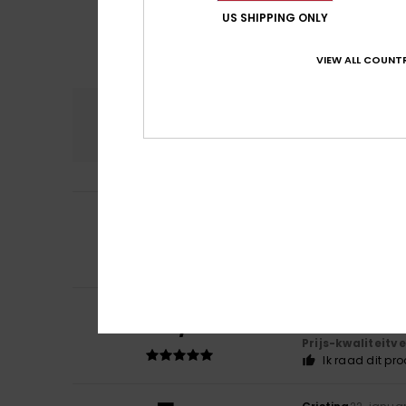
US SHIPPING ONLY
VIEW ALL COUNTR
Comfort
Prijs
4.5
3
/5
Ana
12. februari 2
The pattern doe
Comfort
: 3
Pri
/5
5
Valeria
1. februari
/5
comfortable, wa
Prijs-kwaliteit
Ik raad dit pr