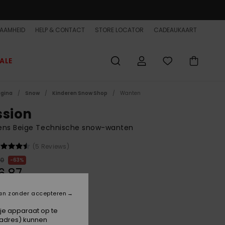
AAMHEID
HELP & CONTACT
STORE LOCATOR
CADEAUKAART
ALE
agina
Snow
Kinderen Snow Shop
Wanten
ssion
ens Beige Technische snow-wanten
(5 Reviews)
00
63%
6,87
ET
an zonder accepteren
ON SALE EXTRA 25% OFF
 je apparaat op te
-adres) kunnen