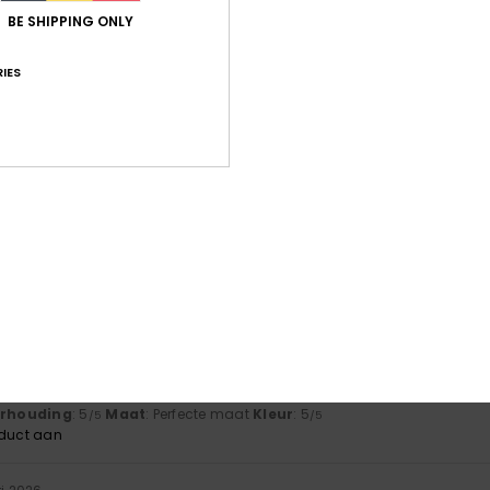
BE SHIPPING ONLY
gebaseerd op
5 geverifieerde beoordelingen
sinds december 2025
IES
80% van onze klanten bevelen dit product aan
-kwaliteitverhouding
Maat
Mate
4.0
4
Te klein
Te groot
026
sn't match
js-kwaliteitverhouding
: 3
Maat
: Te klein
Materiaal
: 3
Kleur
: 3
/5
/5
/5
 2026
rm and made from excellent fabric
verhouding
: 5
Maat
: Perfecte maat
Kleur
: 5
/5
/5
oduct aan