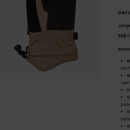
Deta
Jong
Stijl
E
Kenm
W
tech
W
war
V
S
poly
P
beh
V