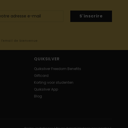
S'inscrire
s l'email de bienvenue
QUIKSILVER
Quiksilver Freedom Benefits
Giftcard
Korting voor studenten
Quiksilver App
Blog