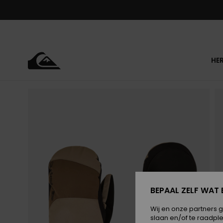
Ga
naar
Productinformatie
HE
BEPAAL ZELF WAT 
Wij en onze partners 
slaan en/of te raadpl