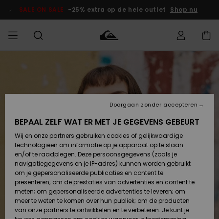
Ga
naar
SALE ON SALE
-25% extra op de hele outlet
Shop nu
Productinformatie
français
Toegang tot
HEREN
Kleding
Kleding
Shop
Heren Surf
Heren Snow
HEREN
mijn bestelling
Shop
Shop
OUTLET
Nederlands
JONGENS
Levering
Accessoires
Accessoires
Nieuw
Doorgaan zonder accepteren
Toegekomen
Kinderen
Kinderen
Outlet
DAMES
Surf Shop
Snow Shop
Kinderen
BEPAAL ZELF WAT ER MET JE GEGEVENS GEBEURT
Retouren
Wij en onze partners gebruiken cookies of gelijkwaardige
Schoenen &
Schoenen &
technologieën om informatie op je apparaat op te slaan
Slippers
Slippers
Highlights
SURF
Betaling
Highlights
Dames
VROUW
en/of te raadplegen. Deze persoonsgegevens (zoals je
Snow Shop
OUTLET
navigatiegegevens en je IP-adres) kunnen worden gebruikt
SNOW
om je gepersonaliseerde publicaties en content te
Giftcard
Surf /
Surf /
Snow
presenteren; om de prestaties van advertenties en content te
Water
Water
Community
meten; om gepersonaliseerde advertenties te leveren; om
Highlights
SALE ON
meer te weten te komen over hun publiek; om de producten
Quiksilver
SALE
van onze partners te ontwikkelen en te verbeteren. Je kunt je
Freedom