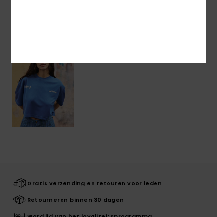
Onlangs bekeken
Gratis verzending en retouren voor leden
Retourneren binnen 30 dagen
Word lid van het loyaliteitsprogramma