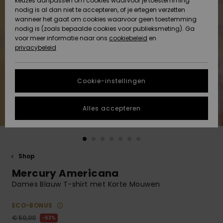
keuzes aanpassen om cookies waarvoor je toestemming
Snow
Sneeuw
nodig is al dan niet te accepteren, of je ertegen verzetten
Gemeenschap
Gegevensbescherming
wanneer het gaat om cookies waarvoor geen toestemming
Regio- En
nodig is (zoals bepaalde cookies voor publieksmeting). Ga
Taalinstellingen
voor meer informatie naar ons
Nieuw
Nieuw
cookiebeleid
en
Maattabel
Toegekomen
Toegekomen
privacybeleid
HELP &
CONTACT
Start een
Cookie-instellingen
Highlights
Highlights
gesprek om het
snelste
DUURZAAMHEID
antwoord op je
Alles accepteren
vraag te
STORE LOCATOR
krijgen.
Gesprek
starten
CADEAUKAART
Shop
Vind
Mercury Americana
VERLANGLIJST
antwoorden op
de meest
Dames Blauw T-shirt met Korte Mouwen
gestelde
vragen en ons
ECO-BONUS
contactformulier.
€ 50,00
63%