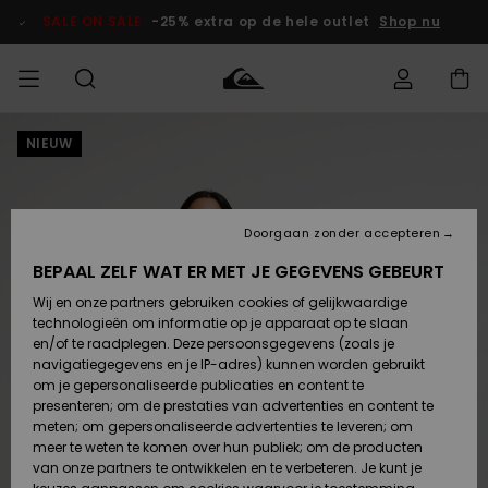
Ga
naar
SALE ON SALE
-25% extra op de hele outlet
Shop nu
Productinformatie
NIEUW
français
Toegang tot
HEREN
Kleding
Kleding
Shop
Heren Surf
Heren Snow
HEREN
mijn bestelling
Shop
Shop
OUTLET
Nederlands
JONGENS
Levering
Accessoires
Accessoires
Nieuw
Doorgaan zonder accepteren
Toegekomen
Kinderen
Kinderen
Outlet
DAMES
Surf Shop
Snow Shop
Kinderen
BEPAAL ZELF WAT ER MET JE GEGEVENS GEBEURT
Retouren
Wij en onze partners gebruiken cookies of gelijkwaardige
Schoenen &
Schoenen &
technologieën om informatie op je apparaat op te slaan
Slippers
Slippers
Highlights
SURF
Betaling
Highlights
Dames
VROUW
en/of te raadplegen. Deze persoonsgegevens (zoals je
Snow Shop
OUTLET
navigatiegegevens en je IP-adres) kunnen worden gebruikt
SNOW
om je gepersonaliseerde publicaties en content te
Giftcard
Surf /
Surf /
Snow
presenteren; om de prestaties van advertenties en content te
Water
Water
Community
meten; om gepersonaliseerde advertenties te leveren; om
Highlights
SALE ON
meer te weten te komen over hun publiek; om de producten
Quiksilver
SALE
van onze partners te ontwikkelen en te verbeteren. Je kunt je
Freedom