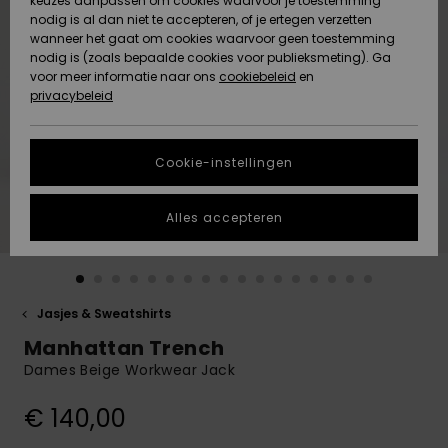
keuzes aanpassen om cookies waarvoor je toestemming
Snow
Sneeuw
nodig is al dan niet te accepteren, of je ertegen verzetten
Gemeenschap
Gegevensbescherming
wanneer het gaat om cookies waarvoor geen toestemming
Regio- En
nodig is (zoals bepaalde cookies voor publieksmeting). Ga
Taalinstellingen
voor meer informatie naar ons
Nieuw
Nieuw
cookiebeleid
en
Maattabel
Toegekomen
Toegekomen
privacybeleid
HELP &
CONTACT
Start een
Cookie-instellingen
Highlights
Highlights
gesprek om het
snelste
DUURZAAMHEID
antwoord op je
Alles accepteren
vraag te
STORE LOCATOR
krijgen.
Gesprek
starten
CADEAUKAART
Jasjes & Sweatshirts
Vind
Manhattan Trench
VERLANGLIJST
antwoorden op
de meest
Dames Beige Workwear Jack
gestelde
vragen en ons
€ 140,00
contactformulier.