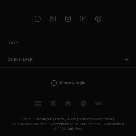
HULP
QUIKSILVER
Kies uw regio
Cookie-instellingen |
Privacybeleid |
Verkoopvoorwaarden |
Gebruiksvoorwaarden |
Voowaarden Quiksilver Freedom |
Cookiebeleid
© 2026 Quiksilver