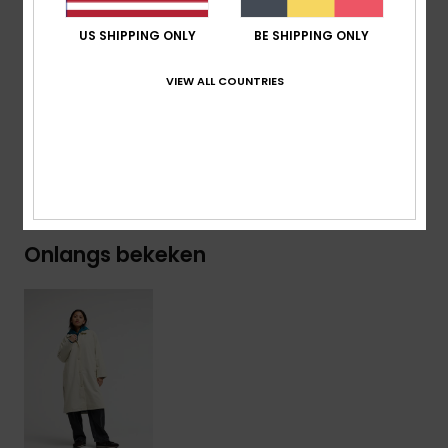
Overige kenmerken:
Seizoensgebonden Geweven
US SHIPPING ONLY
BE SHIPPING ONLY
Label Aan De Zoom
VIEW ALL COUNTRIES
Samenstelling
[Hoofdstof] 100% katoen
Bezorging & Retour
Onlangs bekeken