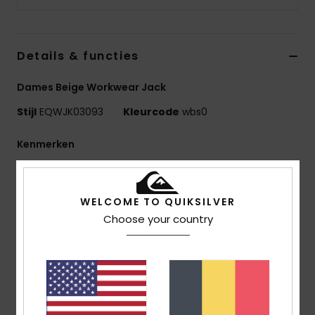
Details & functies
Dames Beige Workwear Jack
Stijl
EQWJK03093
Kleurcode
wbs0
Kenmerken
Stof:
Katoenen Canvas [410 G/M2]
Voering:
Katoenpopeline
WELCOME TO QUIKSILVER
Pasvorm:
Boxy fit
Choose your country
Zakken:
Steekzakken Aan De Voorkant En Een
Borstzak Met Ritssluiting
Sluiting:
Rits In Het Midden Op De Voorkant
Details:
Geribde Manchetten, Kraag Van Dezelfde
Stof
Afwerking:
Zware Wash