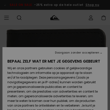
Ga
naar
SALE ON SALE
-25% extra op de hele outlet
Shop nu
Productinformatie
français
Toegang tot
HEREN
Kleding
Kleding
Shop
Heren Surf
Heren Snow
HEREN
mijn bestelling
Shop
Shop
OUTLET
Nederlands
JONGENS
Levering
Accessoires
Accessoires
Nieuw
Doorgaan zonder accepteren
Toegekomen
Kinderen
Kinderen
Outlet
DAMES
Surf Shop
Snow Shop
Kinderen
BEPAAL ZELF WAT ER MET JE GEGEVENS GEBEURT
Retouren
Wij en onze partners gebruiken cookies of gelijkwaardige
Schoenen &
Schoenen &
technologieën om informatie op je apparaat op te slaan
Slippers
Slippers
Highlights
SURF
Betaling
Highlights
Dames
VROUW
en/of te raadplegen. Deze persoonsgegevens (zoals je
Snow Shop
OUTLET
navigatiegegevens en je IP-adres) kunnen worden gebruikt
SNOW
om je gepersonaliseerde publicaties en content te
Giftcard
Surf /
Surf /
Snow
presenteren; om de prestaties van advertenties en content te
Water
Water
Community
meten; om gepersonaliseerde advertenties te leveren; om
Highlights
SALE ON
meer te weten te komen over hun publiek; om de producten
Quiksilver
SALE
van onze partners te ontwikkelen en te verbeteren. Je kunt je
Freedom