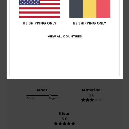
gebaseerd op
1 geverifieerde beoordelingen
sinds
december 2025
US SHIPPING ONLY
BE SHIPPING ONLY
100% van onze klanten bevelen dit product aan
VIEW ALL COUNTRIES
Comfort
NaN
Prijs-kwaliteitverhouding
4.0
Maat
Materiaal
3.0
Te klein
Te groot
Kleur
5.0