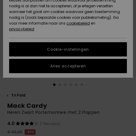
keuzes aanpassen om cookies waarvoor je toestemming
Snow
Sneeuw
nodig is al dan niet te accepteren, of je ertegen verzetten
Gemeenschap
Gegevensbescherming
wanneer het gaat om cookies waarvoor geen toestemming
Regio- En
nodig is (zoals bepaalde cookies voor publieksmeting). Ga
Taalinstellingen
voor meer informatie naar ons
Nieuw
Nieuw
cookiebeleid
en
Maattabel
Toegekomen
Toegekomen
privacybeleid
HELP &
CONTACT
Start een
Cookie-instellingen
Highlights
Highlights
gesprek om het
snelste
DUURZAAMHEID
antwoord op je
Alles accepteren
vraag te
STORE LOCATOR
krijgen.
Gesprek
starten
CADEAUKAART
Tri Fold
Vind
Mack Cardy
VERLANGLIJST
antwoorden op
de meest
Heren Zwart Portemonnee met 2 Flappen
gestelde
vragen en ons
4.0
(1 Reviews)
contactformulier.
€ 45,00
63%