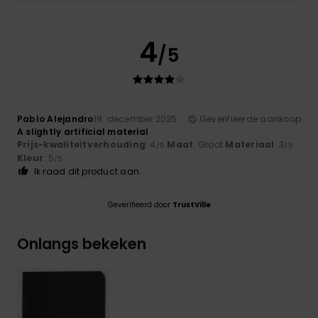
4
/5
Pablo Alejandro
18. december 2025
Geverifieerde aankoop
A slightly artificial material
Prijs-kwaliteitverhouding
: 4
Maat
: Groot
Materiaal
: 3
/5
/5
Kleur
: 5
/5
Ik raad dit product aan
Geverifieerd door
TrustVille
Onlangs bekeken