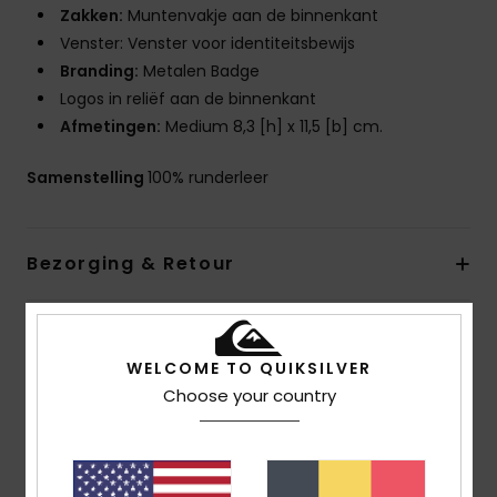
Zakken:
Muntenvakje aan de binnenkant
Venster: Venster voor identiteitsbewijs
Branding:
Metalen Badge
Logos in reliëf aan de binnenkant
Afmetingen:
Medium 8,3 [h] x 11,5 [b] cm.
Samenstelling
100% runderleer
Bezorging & Retour
Reviews van klanten
WELCOME TO QUIKSILVER
Choose your country
Gemiddelde score
4.0
/5