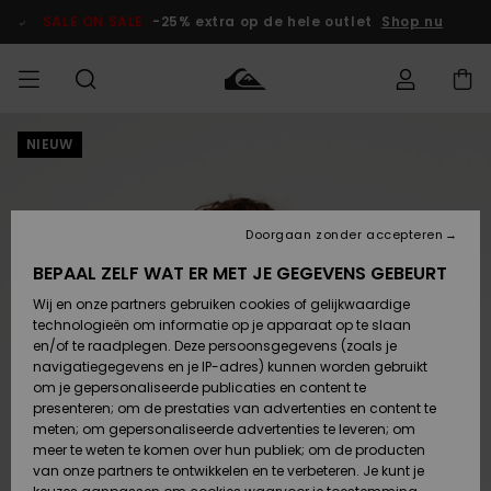
Ga
naar
SALE ON SALE
-25% extra op de hele outlet
Shop nu
Productinformatie
NIEUW
français
Toegang tot
HEREN
Kleding
Kleding
Shop
Heren Surf
Heren Snow
HEREN
mijn bestelling
Shop
Shop
OUTLET
Nederlands
JONGENS
Levering
Accessoires
Accessoires
Nieuw
Doorgaan zonder accepteren
Toegekomen
Kinderen
Kinderen
Outlet
DAMES
Surf Shop
Snow Shop
Kinderen
BEPAAL ZELF WAT ER MET JE GEGEVENS GEBEURT
Retouren
Wij en onze partners gebruiken cookies of gelijkwaardige
Schoenen &
Schoenen &
technologieën om informatie op je apparaat op te slaan
Slippers
Slippers
Highlights
SURF
Betaling
Highlights
Dames
VROUW
en/of te raadplegen. Deze persoonsgegevens (zoals je
Snow Shop
OUTLET
navigatiegegevens en je IP-adres) kunnen worden gebruikt
SNOW
om je gepersonaliseerde publicaties en content te
Giftcard
Surf /
Surf /
Snow
presenteren; om de prestaties van advertenties en content te
Water
Water
Community
meten; om gepersonaliseerde advertenties te leveren; om
Highlights
SALE ON
meer te weten te komen over hun publiek; om de producten
Quiksilver
SALE
van onze partners te ontwikkelen en te verbeteren. Je kunt je
Freedom