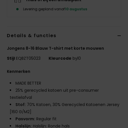
Levering gepland vanaf
10 augustus
Details & functies
Jongens 8-16 Blauw T-shirt met korte mouwen
Stijl
EQBZT05023
Kleurcode
byl0
Kenmerken
MADE BETTER
25% gerecycled katoen uit pre-consumer
textielafval
Stof:
70% Katoen, 30% Gerecycled Katoenen Jersey
[160 G/M2]
Pasvorm:
Regular fit
Halslijn:
Halslijn: Ronde hals