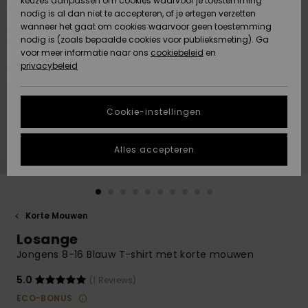
keuzes aanpassen om cookies waarvoor je toestemming
Snow
Sneeuw
nodig is al dan niet te accepteren, of je ertegen verzetten
Gemeenschap
Gegevensbescherming
wanneer het gaat om cookies waarvoor geen toestemming
Regio- En
nodig is (zoals bepaalde cookies voor publieksmeting). Ga
Taalinstellingen
voor meer informatie naar ons
Nieuw
Nieuw
cookiebeleid
en
Maattabel
Toegekomen
Toegekomen
privacybeleid
HELP &
CONTACT
Start een
Cookie-instellingen
Highlights
Highlights
gesprek om het
snelste
DUURZAAMHEID
antwoord op je
Alles accepteren
vraag te
STORE LOCATOR
krijgen.
Gesprek
starten
CADEAUKAART
Korte Mouwen
Vind
Losange
VERLANGLIJST
antwoorden op
de meest
Jongens 8-16 Blauw T-shirt met korte mouwen
gestelde
vragen en ons
5.0
(1 Reviews)
contactformulier.
ECO-BONUS