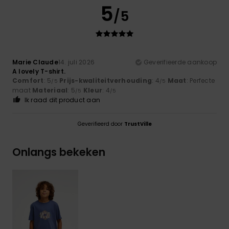
5
/5
Marie Claude
14. juli 2026
Geverifieerde aankoop
A lovely T-shirt.
Comfort
: 5
Prijs-kwaliteitverhouding
: 4
Maat
: Perfecte
/5
/5
maat
Materiaal
: 5
Kleur
: 4
/5
/5
Ik raad dit product aan
Geverifieerd door
TrustVille
Onlangs bekeken