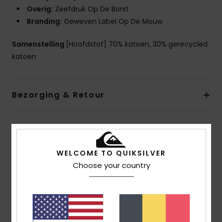
Overig:
Zeefdruk Op De Borst
Branding:
Geweven Label Op De Mouw
Samenstelling
[Hoofdstof] 70% katoen, 30% gerecycled
katoen
Bezorging & Retour
Reviews van klanten
WELCOME TO QUIKSILVER
Choose your country
Gemiddelde score
5.0
/5