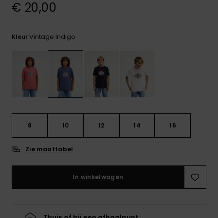
€ 20,00
FAQ
bekijken
Vintage Indigo
Kleur
8
10
12
14
16
Zie maattabel
In winkelwagen
Thuis of bij een afhaalpunt