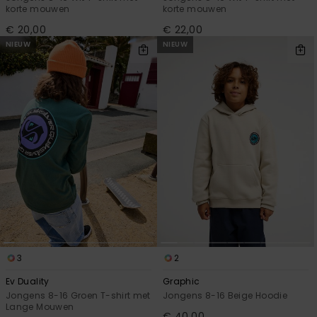
korte mouwen
korte mouwen
€ 20,00
€ 22,00
NIEUW
NIEUW
3
2
Ev Duality
Graphic
Jongens 8-16 Groen T-shirt met
Jongens 8-16 Beige Hoodie
Lange Mouwen
€ 40,00