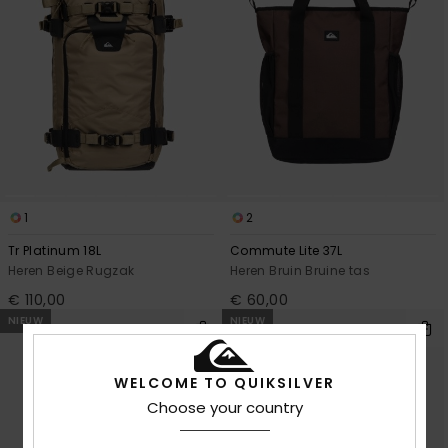
1
2
Tr Platinum 18L
Commute Lite 37L
Heren Beige Rugzak
Heren Bruin Bruine tas
€ 110,00
€ 60,00
NIEUW
NIEUW
WELCOME TO QUIKSILVER
Choose your country