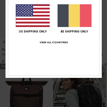
US SHIPPING ONLY
BE SHIPPING ONLY
2
8
VIEW ALL COUNTRIES
Platinium Lite 18L
Everyday 20L
Heren Beige Medium Rugzak
Heren Groen Standaard rugzak
€ 90,00
€ 35,00
NIEUW
NIEUW