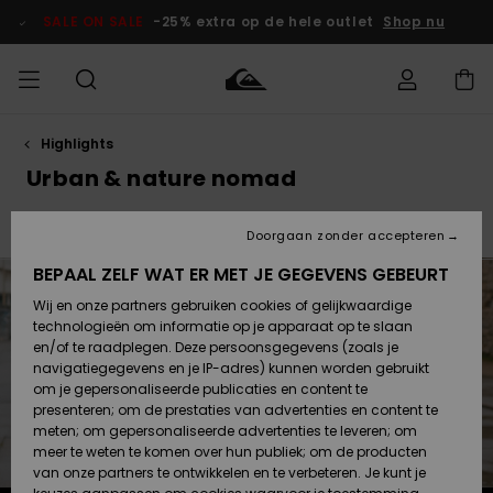
Overslaan
naar
SALE ON SALE
-25% extra op de hele outlet
Shop nu
producten
raster
selectie
Highlights
français
Toegang tot
HEREN
Kleding
Kleding
Shop
Heren Surf
Heren Snow
HEREN
mijn bestelling
Urban & nature nomad
Shop
Shop
OUTLET
Nederlands
JONGENS
Levering
Young Guns
Back at It
Accessoires
Accessoires
Nieuw
Doorgaan zonder accepteren
Toegekomen
Kinderen
Kinderen
Outlet
DAMES
Surf Shop
Snow Shop
Kinderen
BEPAAL ZELF WAT ER MET JE GEGEVENS GEBEURT
Retouren
Wij en onze partners gebruiken cookies of gelijkwaardige
Schoenen &
Schoenen &
technologieën om informatie op je apparaat op te slaan
Slippers
Slippers
Highlights
SURF
Betaling
Highlights
Dames
VROUW
en/of te raadplegen. Deze persoonsgegevens (zoals je
Snow Shop
OUTLET
navigatiegegevens en je IP-adres) kunnen worden gebruikt
SNOW
om je gepersonaliseerde publicaties en content te
Giftcard
Surf /
Surf /
Snow
presenteren; om de prestaties van advertenties en content te
Water
Water
Community
meten; om gepersonaliseerde advertenties te leveren; om
Highlights
SALE ON
meer te weten te komen over hun publiek; om de producten
Quiksilver
SALE
van onze partners te ontwikkelen en te verbeteren. Je kunt je
Freedom