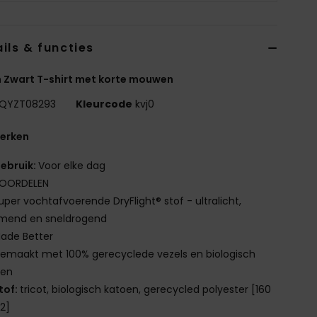
ils & functies
 Zwart T-shirt met korte mouwen
QYZT08293
Kleurcode
kvj0
erken
ebruik:
Voor elke dag
OORDELEN
uper vochtafvoerende DryFlight® stof - ultralicht,
mend en sneldrogend
ade Better
emaakt met 100% gerecyclede vezels en biologisch
oen
tof:
tricot, biologisch katoen, gerecycled polyester [160
2]