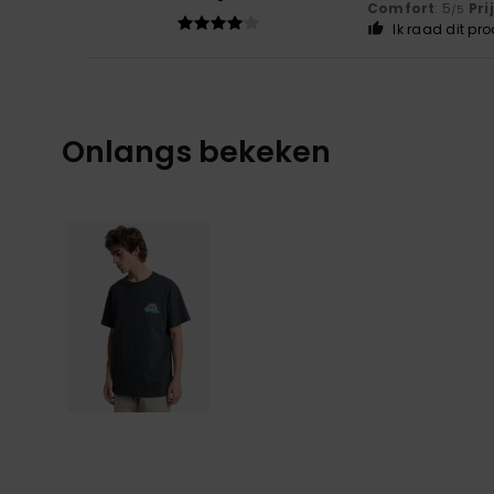
Comfort
: 5
Pri
/5
Ik raad dit pr
Onlangs bekeken