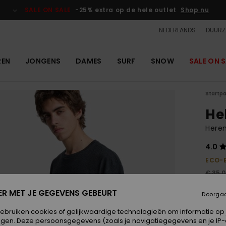
SALE ON SALE
-25% extra op de hele outlet
Shop nu
NEDERLANDS
DUURZ
REN
JONGENS
DAMES
SURF
SNOW
SALE ON S
Startp
He
Heren
4.0
ECO-
€ 35,
€ 1
ER MET JE GEGEVENS GEBEURT
Doorga
OUTL
gebruiken cookies of gelijkwaardige technologieën om informatie op
SALE 
egen. Deze persoonsgegevens (zoals je navigatiegegevens en je IP