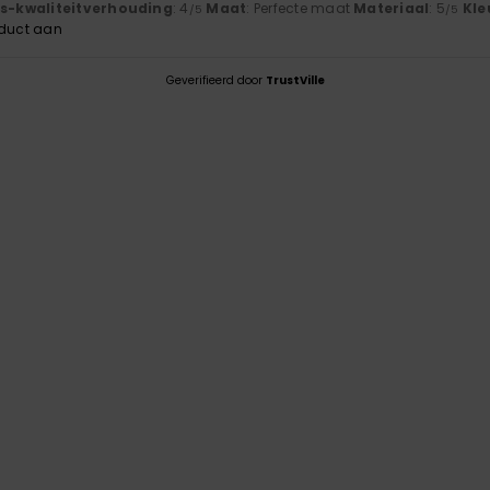
js-kwaliteitverhouding
: 4
Maat
: Perfecte maat
Materiaal
: 5
Kle
/5
/5
oduct aan
Geverifieerd door
TrustVille