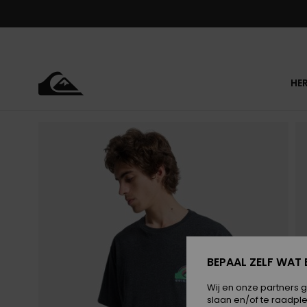
Ga
naar
Productinformatie
HE
BEPAAL ZELF WAT 
Wij en onze partners 
slaan en/of te raadpl