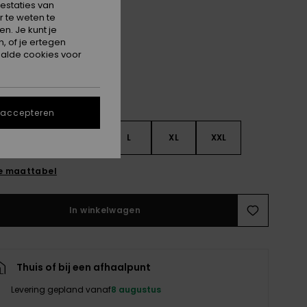
estaties van
 te weten te
Black
n. Je kunt je
, of je ertegen
alde cookies voor
 accepteren
S
S
M
L
XL
XXL
e maattabel
In winkelwagen
Thuis of bij een afhaalpunt
Levering gepland vanaf
8 augustus