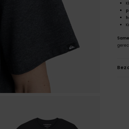
K
p
h
K
Same
gerec
Bez