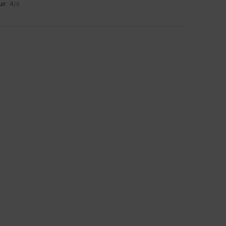
ur
: 4
/5