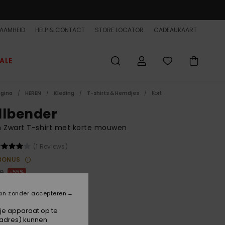
AAMHEID
HELP & CONTACT
STORE LOCATOR
CADEAUKAART
ALE
agina
HEREN
Kleding
T-shirts & Hemdjes
Kort
llbender
 Zwart T-shirt met korte mouwen
(1 Reviews)
BONUS
00
55%
5,75
an zonder accepteren
ET
 je apparaat op te
ON SALE EXTRA 25% OFF
-adres) kunnen