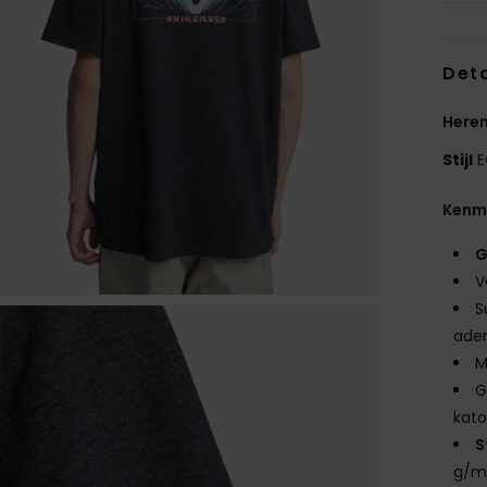
Deta
Heren
Stijl
E
Kenm
G
V
S
ade
M
G
kat
S
g/m