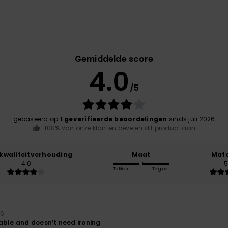
Gemiddelde score
4.0
/5
gebaseerd op
1 geverifieerde beoordelingen
sinds juli 2026
100% van onze klanten bevelen dit product aan
-kwaliteitverhouding
Maat
Mate
4.0
5
Te klein
Te groot
26
able and doesn’t need ironing