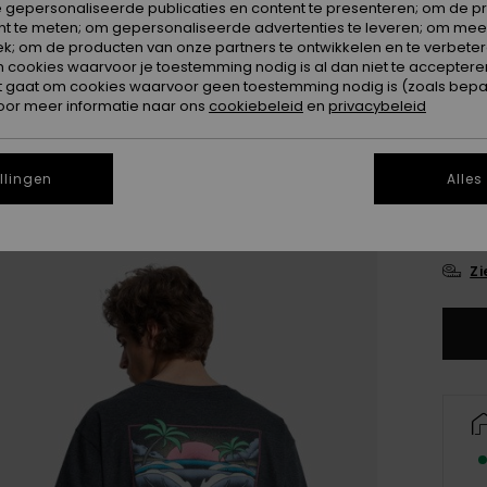
 gepersonaliseerde publicaties en content te presenteren; om de pr
nt te meten; om gepersonaliseerde advertenties te leveren; om meer
Kleur
k; om de producten van onze partners te ontwikkelen en te verbetere
ookies waarvoor je toestemming nodig is al dan niet te accepteren
t gaat om cookies waarvoor geen toestemming nodig is (zoals bepa
oor meer informatie naar ons
cookiebeleid
en
privacybeleid
llingen
Alles
X
Zi