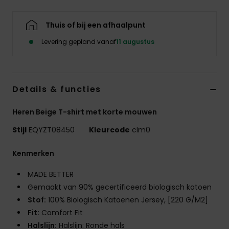
Thuis of bij een afhaalpunt
Levering gepland vanaf
11 augustus
Details & functies
Heren Beige T-shirt met korte mouwen
Stijl
EQYZT08450
Kleurcode
clm0
Kenmerken
MADE BETTER
Gemaakt van 90% gecertificeerd biologisch katoen
Stof:
100% Biologisch Katoenen Jersey, [220 G/M2]
Fit:
Comfort Fit
Halslijn:
Halslijn: Ronde hals