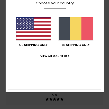
Choose your country
gebaseerd op
2 geverifieerde beoordelingen
sinds
juni 2026
100% van onze klanten bevelen dit product aan
Comfort
5.0
US SHIPPING ONLY
BE SHIPPING ONLY
Prijs-kwaliteitverhouding
4.0
VIEW ALL COUNTRIES
Maat
Materiaal
5.0
Te klein
Te groot
Kleur
5.0