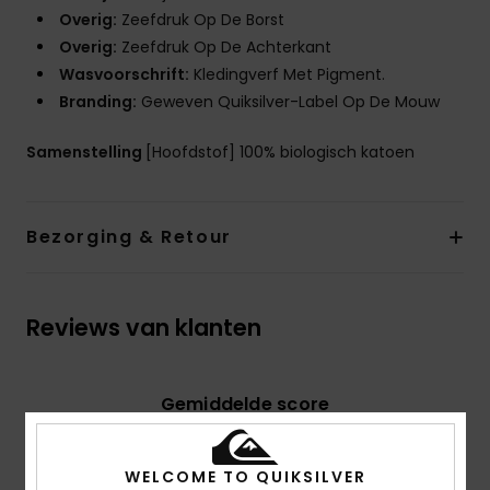
Overig:
Zeefdruk Op De Borst
Overig:
Zeefdruk Op De Achterkant
Wasvoorschrift:
Kledingverf Met Pigment.
Branding:
Geweven Quiksilver-Label Op De Mouw
Samenstelling
[Hoofdstof] 100% biologisch katoen
Bezorging & Retour
Reviews van klanten
Gemiddelde score
5.0
/5
WELCOME TO QUIKSILVER