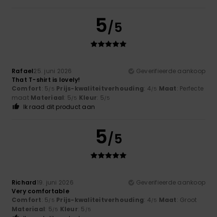
5
/5
Rafael
25. juni 2026
Geverifieerde aankoop
That T-shirt is lovely!
Comfort
: 5
Prijs-kwaliteitverhouding
: 4
Maat
: Perfecte
/5
/5
maat
Materiaal
: 5
Kleur
: 5
/5
/5
Ik raad dit product aan
5
/5
Richard
19. juni 2026
Geverifieerde aankoop
Very comfortable
Comfort
: 5
Prijs-kwaliteitverhouding
: 4
Maat
: Groot
/5
/5
Materiaal
: 5
Kleur
: 5
/5
/5