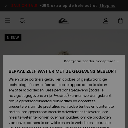
Ga
naar
SALE ON SALE
-25% extra op de hele outlet
Shop nu
Productinformatie
NIEUW
français
Toegang tot
HEREN
Kleding
Kleding
Shop
Heren Surf
Heren Snow
HEREN
mijn bestelling
Shop
Shop
OUTLET
Nederlands
JONGENS
Levering
Accessoires
Accessoires
Nieuw
Doorgaan zonder accepteren
Toegekomen
Kinderen
Kinderen
Outlet
DAMES
Surf Shop
Snow Shop
Kinderen
BEPAAL ZELF WAT ER MET JE GEGEVENS GEBEURT
Retouren
Wij en onze partners gebruiken cookies of gelijkwaardige
Schoenen &
Schoenen &
technologieën om informatie op je apparaat op te slaan
Slippers
Slippers
Highlights
SURF
Betaling
Highlights
Dames
VROUW
en/of te raadplegen. Deze persoonsgegevens (zoals je
Snow Shop
OUTLET
navigatiegegevens en je IP-adres) kunnen worden gebruikt
SNOW
om je gepersonaliseerde publicaties en content te
Giftcard
Surf /
Surf /
Snow
presenteren; om de prestaties van advertenties en content te
Water
Water
Community
meten; om gepersonaliseerde advertenties te leveren; om
Highlights
SALE ON
meer te weten te komen over hun publiek; om de producten
Quiksilver
SALE
van onze partners te ontwikkelen en te verbeteren. Je kunt je
Freedom