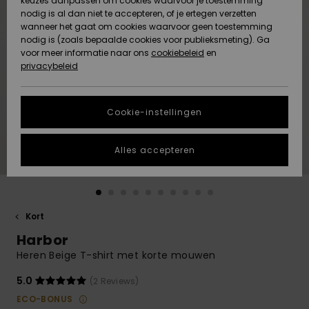
keuzes aanpassen om cookies waarvoor je toestemming
Snow
Sneeuw
nodig is al dan niet te accepteren, of je ertegen verzetten
Gemeenschap
Gegevensbescherming
wanneer het gaat om cookies waarvoor geen toestemming
Regio- En
nodig is (zoals bepaalde cookies voor publieksmeting). Ga
Taalinstellingen
voor meer informatie naar ons
Nieuw
Nieuw
cookiebeleid
en
Maattabel
Toegekomen
Toegekomen
privacybeleid
HELP &
CONTACT
Start een
Cookie-instellingen
Highlights
Highlights
gesprek om het
snelste
DUURZAAMHEID
antwoord op je
Alles accepteren
vraag te
STORE LOCATOR
krijgen.
Gesprek
starten
CADEAUKAART
Kort
Vind
Harbor
VERLANGLIJST
antwoorden op
de meest
Heren Beige T-shirt met korte mouwen
gestelde
vragen en ons
5.0
(2 Reviews)
contactformulier.
ECO-BONUS