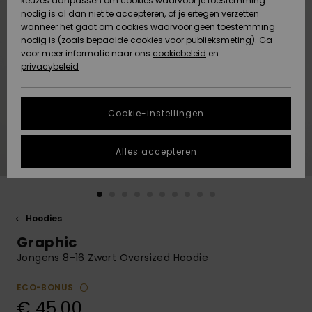
keuzes aanpassen om cookies waarvoor je toestemming
Snow
Sneeuw
nodig is al dan niet te accepteren, of je ertegen verzetten
Gemeenschap
Gegevensbescherming
wanneer het gaat om cookies waarvoor geen toestemming
Regio- En
nodig is (zoals bepaalde cookies voor publieksmeting). Ga
Taalinstellingen
voor meer informatie naar ons
Nieuw
Nieuw
cookiebeleid
en
Maattabel
Toegekomen
Toegekomen
privacybeleid
HELP &
CONTACT
Start een
Cookie-instellingen
Highlights
Highlights
gesprek om het
snelste
DUURZAAMHEID
antwoord op je
Alles accepteren
vraag te
STORE LOCATOR
krijgen.
Gesprek
starten
CADEAUKAART
Hoodies
Vind
Graphic
VERLANGLIJST
antwoorden op
de meest
Jongens 8-16 Zwart Oversized Hoodie
gestelde
vragen en ons
ECO-BONUS
contactformulier.
€ 45,00