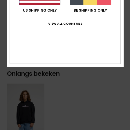
Branding:
Gerecycled Geweven Quiksilver-Etiket
US SHIPPING ONLY
BE SHIPPING ONLY
Samenstelling
[Hoofdstof] 55% biologisch katoen, 45%
VIEW ALL COUNTRIES
gerecycled polyester
Bezorging & Retour
Onlangs bekeken