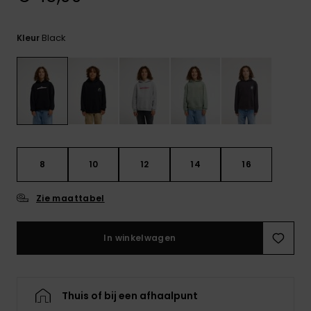
FAQ
bekijken
Black
Kleur
8
10
12
14
16
Zie maattabel
In winkelwagen
Thuis of bij een afhaalpunt