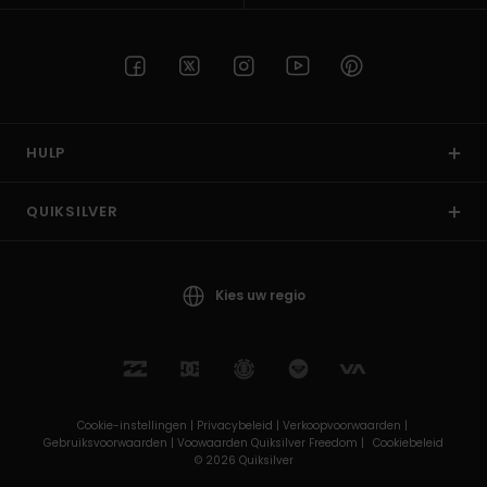
HULP
QUIKSILVER
Kies uw regio
Cookie-instellingen |
Privacybeleid |
Verkoopvoorwaarden |
Gebruiksvoorwaarden |
Voowaarden Quiksilver Freedom |
Cookiebeleid
© 2026 Quiksilver