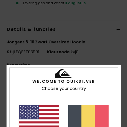
Levering gepland vanaf
11 augustus
Details & functies
Jongens 8-16 Zwart Oversized Hoodie
Stijl
EQBFT03991
Kleurcode
kvj0
Kenmerken
Stof:
55% Biologisch Katoen, 45% Gerecycled
WELCOME TO QUIKSILVER
Polyester [280 G/M2]
Choose your country
Fit:
Comfort Fit
Afwerking:
Geborstelde Binnenkant
Design met capuchon
1x1 ribgebreide boorden en zoom
Zakken:
Kangoeroezak
Kenmerken:
Kunst Op De Borst En Rug