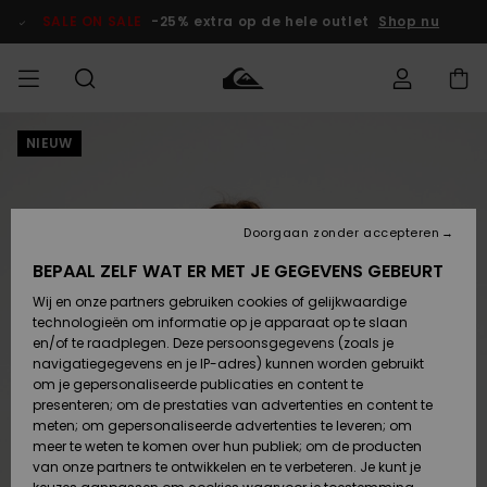
Ga
naar
SALE ON SALE
-25% extra op de hele outlet
Shop nu
Productinformatie
NIEUW
français
Toegang tot
HEREN
Kleding
Kleding
Shop
Heren Surf
Heren Snow
HEREN
mijn bestelling
Shop
Shop
OUTLET
Nederlands
JONGENS
Levering
Accessoires
Accessoires
Nieuw
Doorgaan zonder accepteren
Toegekomen
Kinderen
Kinderen
Outlet
DAMES
Surf Shop
Snow Shop
Kinderen
BEPAAL ZELF WAT ER MET JE GEGEVENS GEBEURT
Retouren
Wij en onze partners gebruiken cookies of gelijkwaardige
Schoenen &
Schoenen &
technologieën om informatie op je apparaat op te slaan
Slippers
Slippers
Highlights
SURF
Betaling
Highlights
Dames
VROUW
en/of te raadplegen. Deze persoonsgegevens (zoals je
Snow Shop
OUTLET
navigatiegegevens en je IP-adres) kunnen worden gebruikt
SNOW
om je gepersonaliseerde publicaties en content te
Giftcard
Surf /
Surf /
Snow
presenteren; om de prestaties van advertenties en content te
Water
Water
Community
meten; om gepersonaliseerde advertenties te leveren; om
Highlights
SALE ON
meer te weten te komen over hun publiek; om de producten
Quiksilver
SALE
van onze partners te ontwikkelen en te verbeteren. Je kunt je
Freedom