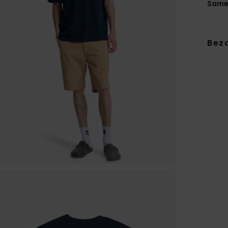
Same
Bez