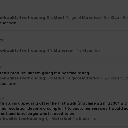
js-kwaliteitverhouding
: 5
Maat
: Te groot
Materiaal
: 5
Kleur
: 5
/5
/5
/
oduct aan
026
js-kwaliteitverhouding
: 4
Materiaal
: 4
Kleur
: 5
/5
/5
/5
26
 this product. But I’m giving it a positive rating.
js-kwaliteitverhouding
: 5
Maat
: Te groot
Materiaal
: 5
Kleur
: 5
/5
/5
/
oduct aan
026
ith stains appearing after the first wash (machine wash at 30° with
 no resolution despite a complaint to customer services. I would n
nt and is no longer what it used to be.
js-kwaliteitverhouding
: 1
Materiaal
: 1
Kleur
: 1
/5
/5
/5