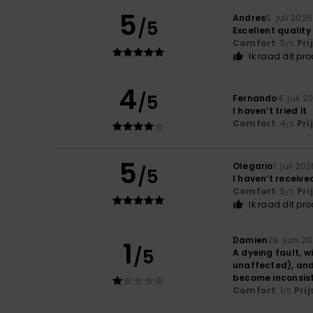
5
Andres
5. juli 2026
/5
Excellent quality
Comfort
: 5
Pri
/5
Ik raad dit pr
4
/5
Fernando
4. juli 2
I haven’t tried it
Comfort
: 4
Pri
/5
5
Olegario
1. juli 20
/5
I haven’t received
Comfort
: 5
Pri
/5
Ik raad dit pr
Damien
29. juni 2
1
/5
A dyeing fault, w
unaffected), and
become inconsiste
Comfort
: 1
Pri
/5