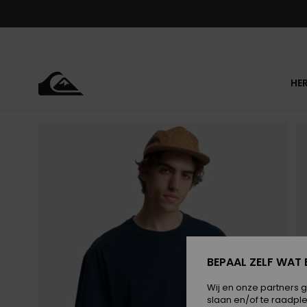
Ga
naar
Productinformatie
HE
BEPAAL ZELF WAT 
Wij en onze partners 
slaan en/of te raadpl