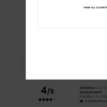
VIEW ALL COUNTR
Comfort
Prijs
4.5
4
Christian
10. juli 
/5
Good product
Comfort
: 5
Pri
/5
Ik raad dit pr