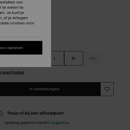
estaties van
 te weten te
Dark Navy
n. Je kunt je
, of je ertegen
alde cookies voor
 accepteren
S
S
M
L
XL
XXL
e maattabel
In winkelwagen
Thuis of bij een afhaalpunt
Levering gepland vanaf
11 augustus