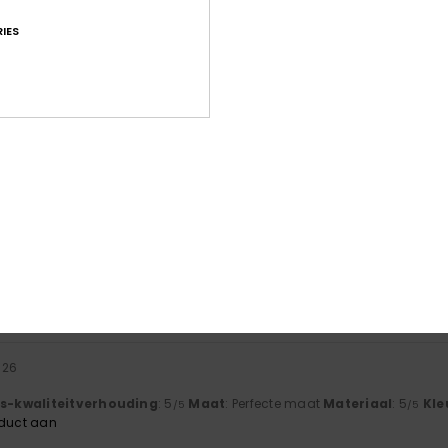
IES
Gemiddelde score
4.5
/5
gebaseerd op
22 geverifieerde beoordelingen
sinds april 2026
55% van onze klanten bevelen dit product aan
-kwaliteitverhouding
Maat
Mate
4.3
4
Te klein
Te groot
2026
js-kwaliteitverhouding
: 5
Maat
: Perfecte maat
Materiaal
: 5
Kle
/5
/5
oduct aan