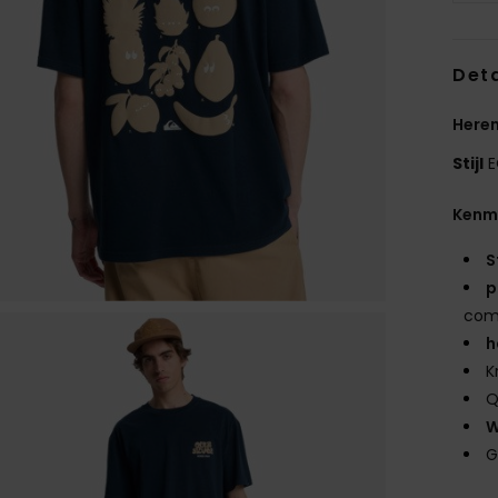
Deta
Heren
Stijl
E
Kenm
S
p
com
h
K
Q
W
G