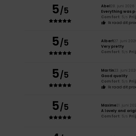
5
Abel
28. juni 2026
/5
Everything was p
Comfort
: 5
Pri
/5
Ik raad dit pr
5
/5
Albert
27. juni 202
Very pretty
Comfort
: 5
Pri
/5
5
Martin
23. juni 20
/5
Good quality
Comfort
: 5
Pri
/5
Ik raad dit pr
5
/5
Maxime
21. juni 20
A lovely and orig
Comfort
: 5
Pri
/5