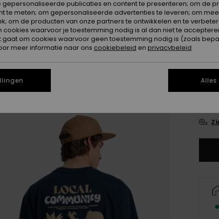
 gepersonaliseerde publicaties en content te presenteren; om de pr
nt te meten; om gepersonaliseerde advertenties te leveren; om meer
Kleur
k; om de producten van onze partners te ontwikkelen en te verbetere
ookies waarvoor je toestemming nodig is al dan niet te accepteren
t gaat om cookies waarvoor geen toestemming nodig is (zoals bepa
oor meer informatie naar ons
cookiebeleid
en
privacybeleid
llingen
Alles
X
Zi