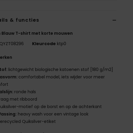
ils & functies
 Blauw T-shirt met korte mouwen
QYZT08296
Kleurcode
ktp0
erken
tof:
lichtgewicht biologische katoenen stof [180 g/m2]
asvorm:
comfortabel model, iets wijder voor meer
fort
alslijn:
ronde hals
raag met ribboord
uiksilver-motief op de borst en op de achterkant
assing:
heavy wash voor een vintage look
erecycled Quiksilver-etiket