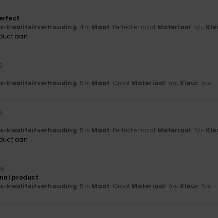
erfect
js-kwaliteitverhouding
: 4
Maat
: Perfecte maat
Materiaal
: 5
Kle
/5
/5
oduct aan
6
js-kwaliteitverhouding
: 5
Maat
: Groot
Materiaal
: 5
Kleur
: 5
/5
/5
/5
26
js-kwaliteitverhouding
: 5
Maat
: Perfecte maat
Materiaal
: 5
Kle
/5
/5
oduct aan
26
inal product
js-kwaliteitverhouding
: 5
Maat
: Groot
Materiaal
: 5
Kleur
: 5
/5
/5
/5