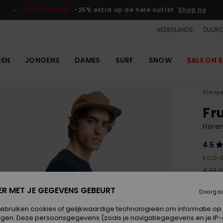
SALE ON SALE
-25% extra op de hele outlet
Shop nu
NEDERLANDS
DUURZ
REN
JONGENS
DAMES
SURF
SNOW
SALE ON S
Startp
Fru
Here
4.5
ECO-
€ 35,
€ 1
ER MET JE GEGEVENS GEBEURT
Doorga
OUTL
gebruiken cookies of gelijkwaardige technologieën om informatie op
SALE 
egen. Deze persoonsgegevens (zoals je navigatiegegevens en je IP