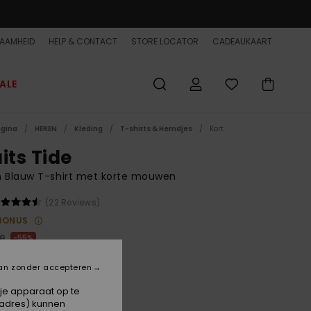
AAMHEID
HELP & CONTACT
STORE LOCATOR
CADEAUKAART
ALE
agina
HEREN
Kleding
T-shirts & Hemdjes
Kort
its Tide
n Blauw T-shirt met korte mouwen
(22 Reviews)
BONUS
00
55%
5,75
an zonder accepteren
ET
 je apparaat op te
ON SALE EXTRA 25% OFF
-adres) kunnen