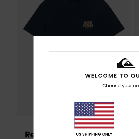
WELCOME TO QU
Choose your co
Reviews van klanten
US SHIPPING ONLY