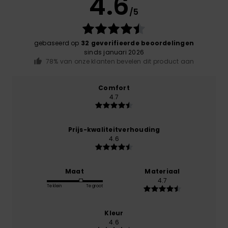
4.6
/5
gebaseerd op
32 geverifieerde beoordelingen
sinds januari 2026
78% van onze klanten bevelen dit product aan
Comfort
4.7
Prijs-kwaliteitverhouding
4.6
Maat
Materiaal
4.7
Te klein
Te groot
Kleur
4.6