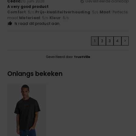
Cedric
20. juni 2026
Geverifieerde aankoop
A very good product
Comfort
: 5
Prijs-kwaliteitverhouding
: 5
Maat
: Perfecte
/5
/5
maat
Materiaal
: 5
Kleur
: 5
/5
/5
Ik raad dit product aan
1
2
3
4
>
Geverifieerd door
TrustVille
Onlangs bekeken