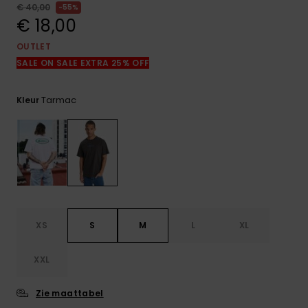
FAQ
€ 40,00
55%
bekijken
€ 18,00
OUTLET
SALE ON SALE EXTRA 25% OFF
Tarmac
Kleur
XS
S
M
L
XL
XXL
Zie maattabel