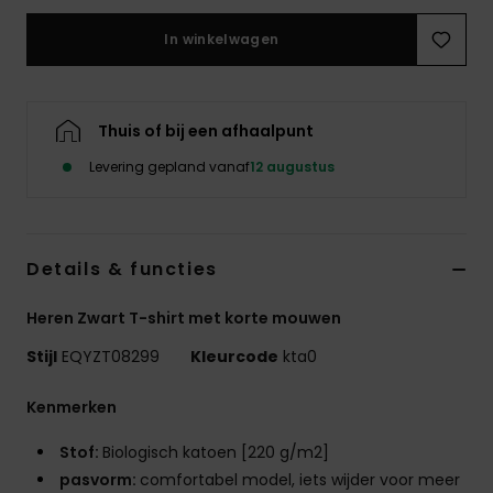
In winkelwagen
Thuis of bij een afhaalpunt
Levering gepland vanaf
12 augustus
Details & functies
Heren Zwart T-shirt met korte mouwen
Stijl
EQYZT08299
Kleurcode
kta0
Kenmerken
Stof:
Biologisch katoen [220 g/m2]
pasvorm:
comfortabel model, iets wijder voor meer