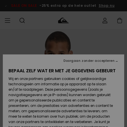
Ga
naar
SALE ON SALE
-25% extra op de hele outlet
Shop nu
Productinformatie
français
Toegang tot
HEREN
Kleding
Kleding
Shop
Heren Surf
Heren Snow
HEREN
mijn bestelling
Shop
Shop
OUTLET
Nederlands
JONGENS
Levering
Accessoires
Accessoires
Nieuw
Doorgaan zonder accepteren
Toegekomen
Kinderen
Kinderen
Outlet
DAMES
Surf Shop
Snow Shop
Kinderen
BEPAAL ZELF WAT ER MET JE GEGEVENS GEBEURT
Retouren
Wij en onze partners gebruiken cookies of gelijkwaardige
Schoenen &
Schoenen &
technologieën om informatie op je apparaat op te slaan
Slippers
Slippers
Highlights
SURF
Betaling
Highlights
Dames
VROUW
en/of te raadplegen. Deze persoonsgegevens (zoals je
Snow Shop
OUTLET
navigatiegegevens en je IP-adres) kunnen worden gebruikt
SNOW
om je gepersonaliseerde publicaties en content te
Giftcard
Surf /
Surf /
Snow
presenteren; om de prestaties van advertenties en content te
Water
Water
Community
meten; om gepersonaliseerde advertenties te leveren; om
Highlights
SALE ON
meer te weten te komen over hun publiek; om de producten
Quiksilver
SALE
van onze partners te ontwikkelen en te verbeteren. Je kunt je
Freedom