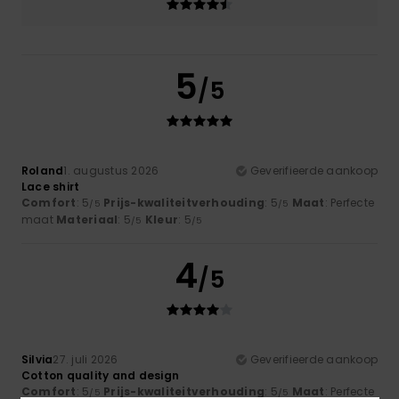
5
/5
Roland
1. augustus 2026
Geverifieerde aankoop
Lace shirt
Comfort
: 5
Prijs-kwaliteitverhouding
: 5
Maat
: Perfecte
/5
/5
maat
Materiaal
: 5
Kleur
: 5
/5
/5
4
/5
Silvia
27. juli 2026
Geverifieerde aankoop
Cotton quality and design
Comfort
: 5
Prijs-kwaliteitverhouding
: 5
Maat
: Perfecte
/5
/5