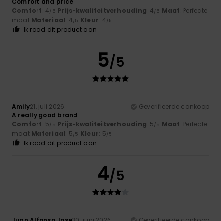
Comfort and price
Comfort
: 4
Prijs-kwaliteitverhouding
: 4
Maat
: Perfecte
/5
/5
maat
Materiaal
: 4
Kleur
: 4
/5
/5
Ik raad dit product aan
5
/5
Amily
21. juli 2026
Geverifieerde aankoop
A really good brand
Comfort
: 5
Prijs-kwaliteitverhouding
: 5
Maat
: Perfecte
/5
/5
maat
Materiaal
: 5
Kleur
: 5
/5
/5
Ik raad dit product aan
4
/5
Juan Alfonso Jose
30. juni 2026
Geverifieerde aankoop