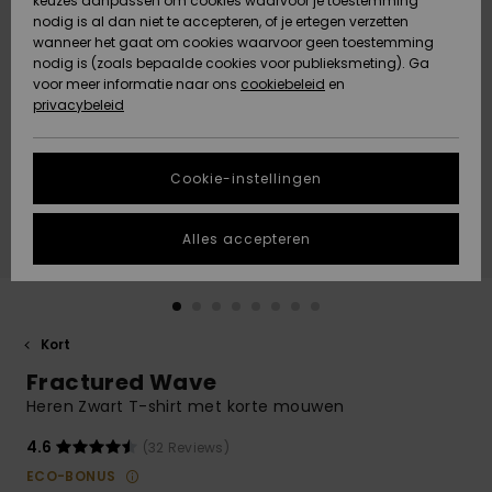
keuzes aanpassen om cookies waarvoor je toestemming
Snow
Sneeuw
nodig is al dan niet te accepteren, of je ertegen verzetten
Gemeenschap
Gegevensbescherming
wanneer het gaat om cookies waarvoor geen toestemming
Regio- En
nodig is (zoals bepaalde cookies voor publieksmeting). Ga
Taalinstellingen
voor meer informatie naar ons
Nieuw
Nieuw
cookiebeleid
en
Maattabel
Toegekomen
Toegekomen
privacybeleid
HELP &
CONTACT
Start een
Cookie-instellingen
Highlights
Highlights
gesprek om het
snelste
DUURZAAMHEID
antwoord op je
Alles accepteren
vraag te
STORE LOCATOR
krijgen.
Gesprek
starten
CADEAUKAART
Kort
Vind
Fractured Wave
VERLANGLIJST
antwoorden op
de meest
Heren Zwart T-shirt met korte mouwen
gestelde
vragen en ons
4.6
(32 Reviews)
contactformulier.
ECO-BONUS