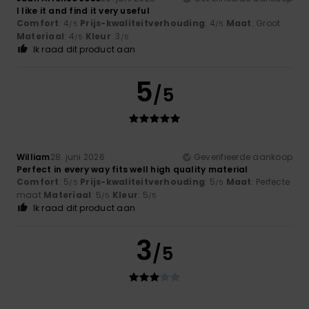
I like it and find it very useful
Comfort
: 4
Prijs-kwaliteitverhouding
: 4
Maat
: Groot
/5
/5
Materiaal
: 4
Kleur
: 3
/5
/5
Ik raad dit product aan
5
/5
William
28. juni 2026
Geverifieerde aankoop
Perfect in every way fits well high quality material
Comfort
: 5
Prijs-kwaliteitverhouding
: 5
Maat
: Perfecte
/5
/5
maat
Materiaal
: 5
Kleur
: 5
/5
/5
Ik raad dit product aan
3
/5