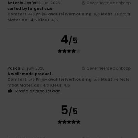
Antonio Jesús
22. juni 2026
Geverifieerde aankoop
sorted by largest size
Comfort
: 4
Prijs-kwaliteitverhouding
: 4
Maat
: Te groot
/5
/5
Materiaal
: 4
Kleur
: 4
/5
/5
4
/5
Pascal
21. juni 2026
Geverifieerde aankoop
A well-made product.
Comfort
: 5
Prijs-kwaliteitverhouding
: 5
Maat
: Perfecte
/5
/5
maat
Materiaal
: 4
Kleur
: 4
/5
/5
Ik raad dit product aan
5
/5