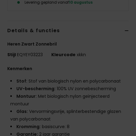
Levering gepland vanaf
10 augustus
Details & functies
Heren Zwart Zonnebril
Stijl
EQYEY03223
Kleurcode
xkkn
Kenmerken
Stof:
Stof van biologisch nylon en polycarbonaat
UV-bescherming:
100% UV zonnebescherming
Montuur:
Met biologisch nylon geïnjecteerd
montuur
Glas:
Vervormingsvrije, splinterbestendige glazen
van polycarbonaat
Kromming:
basiscurve: 8
Garantie:
2 jaar garantie