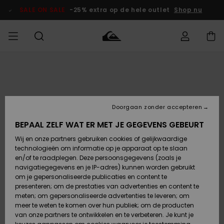
Ga
naar
SALE ON SALE
-25% extra op de hele outlet
Shop nu
Productinformatie
français
Toegang tot
HEREN
Kleding
Kleding
Shop
Heren Surf
Heren Snow
HEREN
mijn bestelling
Shop
Shop
OUTLET
Nederlands
JONGENS
Levering
Accessoires
Accessoires
Nieuw
Doorgaan zonder accepteren
Toegekomen
Kinderen
Kinderen
Outlet
DAMES
Surf Shop
Snow Shop
Kinderen
BEPAAL ZELF WAT ER MET JE GEGEVENS GEBEURT
Retouren
Wij en onze partners gebruiken cookies of gelijkwaardige
Schoenen &
Schoenen &
technologieën om informatie op je apparaat op te slaan
Slippers
Slippers
Highlights
SURF
Betaling
Highlights
Dames
VROUW
en/of te raadplegen. Deze persoonsgegevens (zoals je
Snow Shop
OUTLET
navigatiegegevens en je IP-adres) kunnen worden gebruikt
SNOW
om je gepersonaliseerde publicaties en content te
Giftcard
Surf /
Surf /
Snow
presenteren; om de prestaties van advertenties en content te
Water
Water
Community
meten; om gepersonaliseerde advertenties te leveren; om
Highlights
SALE ON
meer te weten te komen over hun publiek; om de producten
Quiksilver
SALE
van onze partners te ontwikkelen en te verbeteren. Je kunt je
Freedom