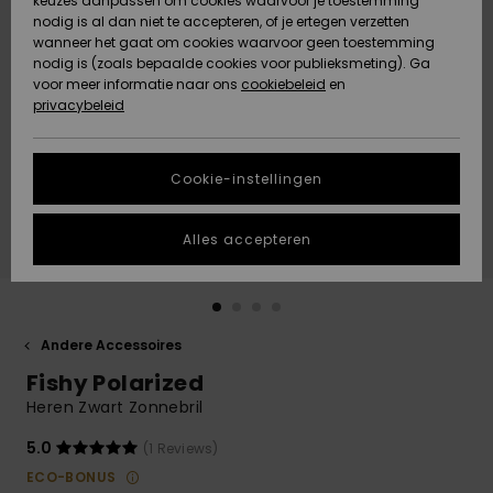
keuzes aanpassen om cookies waarvoor je toestemming
Snow
Sneeuw
nodig is al dan niet te accepteren, of je ertegen verzetten
Gemeenschap
Gegevensbescherming
wanneer het gaat om cookies waarvoor geen toestemming
Regio- En
nodig is (zoals bepaalde cookies voor publieksmeting). Ga
Taalinstellingen
voor meer informatie naar ons
Nieuw
Nieuw
cookiebeleid
en
Maattabel
Toegekomen
Toegekomen
privacybeleid
HELP &
CONTACT
Start een
Cookie-instellingen
Highlights
Highlights
gesprek om het
snelste
DUURZAAMHEID
antwoord op je
Alles accepteren
vraag te
STORE LOCATOR
krijgen.
Gesprek
starten
CADEAUKAART
Andere Accessoires
Vind
Fishy Polarized
VERLANGLIJST
antwoorden op
de meest
Heren Zwart Zonnebril
gestelde
vragen en ons
5.0
(1 Reviews)
contactformulier.
ECO-BONUS