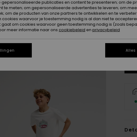
 gepersonaliseerde publicaties en content te presenteren; om de pr
nt te meten; om gepersonaliseerde advertenties te leveren; om meer
k; om de producten van onze partners te ontwikkelen en te verbetere
ookies waarvoor je toestemming nodig is al dan niet te accepteren
t gaat om cookies waarvoor geen toestemming nodig is (zoals bepa
oor meer informatie naar ons
cookiebeleid
en
privacybeleid
8
Zi
llingen
Alles
Deta