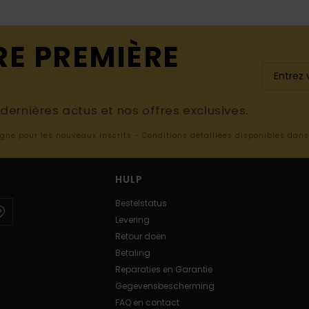
RE PREMIÈRE
ernières actus et nos offres exclusives.
ligne pour les nouveaux inscrits - Conditions détaillées disponibles dan
HULP
Bestelstatus
Levering
Retour doen
Betaling
Reparaties en Garantie
Gegevensbescherming
FAQ en contact