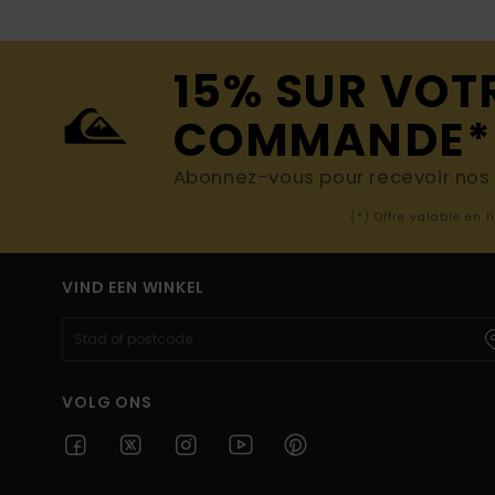
15% SUR VOT
COMMANDE*
Abonnez-vous pour recevoir nos d
(*) Offre valable en 
VIND EEN WINKEL
VOLG ONS