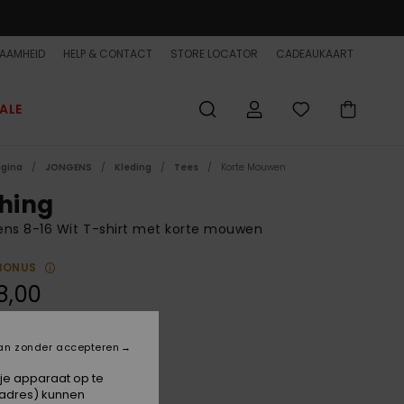
AAMHEID
HELP & CONTACT
STORE LOCATOR
CADEAUKAART
ALE
agina
JONGENS
Kleding
Tees
Korte Mouwen
shing
ns 8-16 Wit T-shirt met korte mouwen
BONUS
8,00
an zonder accepteren
Snow White
 je apparaat op te
-adres) kunnen