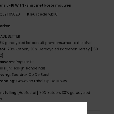
ns 8-16 Wit T-shirt met korte mouwen
QBZT05020
Kleurcode
wbk0
erken
ADE BETTER
5% gerecycled katoen uit pre-consumer textielafval
tof:
70% Katoen, 30% Gerecycled Katoenen Jersey [160
2]
asvorm:
Regular fit
alslijn:
Halslijn: Ronde hals
verig:
Zeefdruk Op De Borst
randing:
Geweven Label Op De Mouw
nstelling
[Hoofdstof] 70% katoen, 30% gerecycled
en