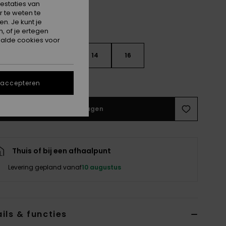
estaties van
 te weten te
n. Je kunt je
, of je ertegen
alde cookies voor
10
12
14
16
e maattabel
 accepteren
In winkelwagen
Thuis of bij een afhaalpunt
Levering gepland vanaf
10 augustus
ils & functies