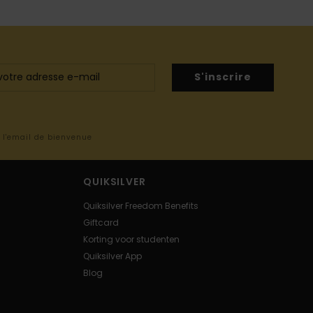
S'inscrire
s l'email de bienvenue
QUIKSILVER
Quiksilver Freedom Benefits
Giftcard
Korting voor studenten
Quiksilver App
Blog