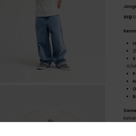
Jonge
Stijl
E
Kenm
M
2
S
G/M
P
H
O
B
Same
kato