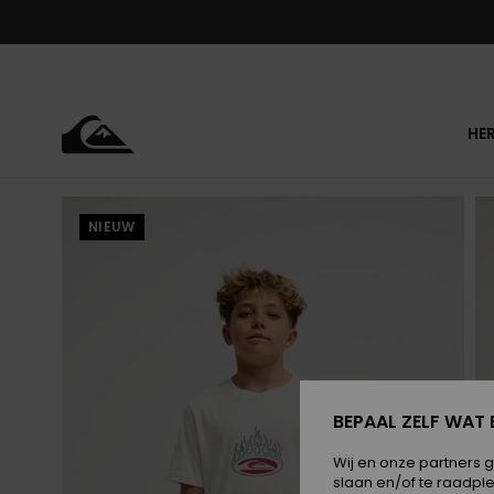
Ga
naar
Productinformatie
HE
NIEUW
BEPAAL ZELF WAT 
Wij en onze partners 
slaan en/of te raadpl