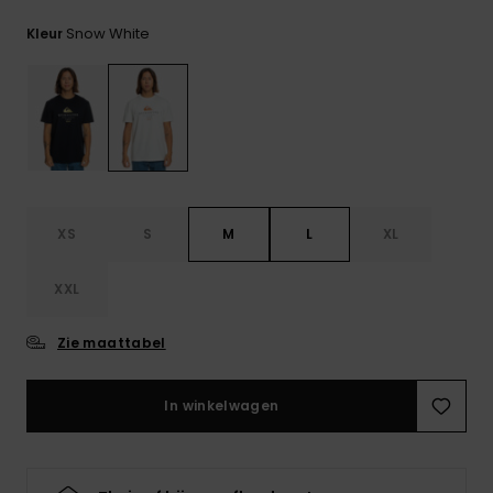
FAQ
bekijken
Snow White
Kleur
XS
S
M
L
XL
XXL
Zie maattabel
In winkelwagen