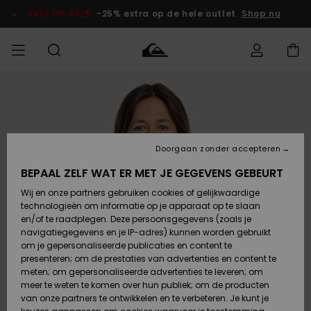
Ga
naar
SALE ON SALE
-25% extra op de hele outlet
Shop nu
Productinformatie
français
Toegang tot
HEREN
Kleding
Kleding
Shop
Heren Surf
Heren Snow
HEREN
mijn bestelling
Shop
Shop
OUTLET
Nederlands
JONGENS
Levering
Accessoires
Accessoires
Nieuw
Doorgaan zonder accepteren
Toegekomen
Kinderen
Kinderen
Outlet
DAMES
Surf Shop
Snow Shop
Kinderen
BEPAAL ZELF WAT ER MET JE GEGEVENS GEBEURT
Retouren
Wij en onze partners gebruiken cookies of gelijkwaardige
Schoenen &
Schoenen &
technologieën om informatie op je apparaat op te slaan
Slippers
Slippers
Highlights
SURF
Betaling
Highlights
Dames
VROUW
en/of te raadplegen. Deze persoonsgegevens (zoals je
Snow Shop
OUTLET
navigatiegegevens en je IP-adres) kunnen worden gebruikt
SNOW
om je gepersonaliseerde publicaties en content te
Giftcard
Surf /
Surf /
Snow
presenteren; om de prestaties van advertenties en content te
Water
Water
Community
meten; om gepersonaliseerde advertenties te leveren; om
Highlights
SALE ON
meer te weten te komen over hun publiek; om de producten
Quiksilver
SALE
van onze partners te ontwikkelen en te verbeteren. Je kunt je
Freedom