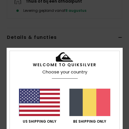
Thuis of bij een afhaalpunt
Levering gepland vanaf
8 augustus
Details & functies
Heren Wit T-Shirt
Stijl
EQYZT05841
Kleurcode
wbk0
WELCOME TO QUIKSILVER
Choose your country
Kenmerken
Stof:
lichtgewicht katoenen jerseystof
Pasvorm:
klassiek, comfortabel normaal model
Halslijn:
ronde hals
Zeefdruk op de voorkant
Samenstelling
[Hoofdmateriaal] 100% katoen
US SHIPPING ONLY
BE SHIPPING ONLY