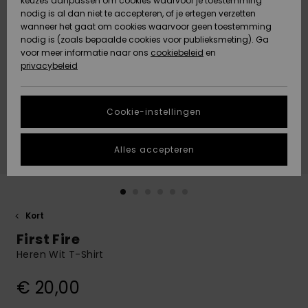
keuzes aanpassen om cookies waarvoor je toestemming
Snow
Sneeuw
nodig is al dan niet te accepteren, of je ertegen verzetten
Gemeenschap
Gegevensbescherming
wanneer het gaat om cookies waarvoor geen toestemming
Regio- En
nodig is (zoals bepaalde cookies voor publieksmeting). Ga
Taalinstellingen
voor meer informatie naar ons
Nieuw
Nieuw
cookiebeleid
en
Maattabel
Toegekomen
Toegekomen
privacybeleid
HELP &
CONTACT
Start een
Cookie-instellingen
Highlights
Highlights
gesprek om het
snelste
DUURZAAMHEID
antwoord op je
Alles accepteren
vraag te
STORE LOCATOR
krijgen.
Gesprek
starten
CADEAUKAART
Kort
Vind
First Fire
VERLANGLIJST
antwoorden op
de meest
Heren Wit T-Shirt
gestelde
vragen en ons
€ 20,00
contactformulier.