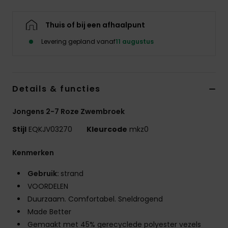
Thuis of bij een afhaalpunt
Levering gepland vanaf
11 augustus
Details & functies
Jongens 2-7 Roze Zwembroek
Stijl
EQKJV03270
Kleurcode
mkz0
Kenmerken
Gebruik:
strand
VOORDELEN
Duurzaam. Comfortabel. Sneldrogend
Made Better
Gemaakt met 45% gerecyclede polyester vezels