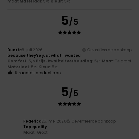
maat
Materiaal
: 5
Kleur
: 5
/5
/5
5
/5
Duarte
8. juli 2026
Geverifieerde aankoop
because they’re just what I wanted
Comfort
: 5
Prijs-kwaliteitverhouding
: 5
Maat
: Te groot
/5
/5
Materiaal
: 5
Kleur
: 5
/5
/5
Ik raad dit product aan
5
/5
Federica
25. mei 2026
Geverifieerde aankoop
Top quality
Maat
: Groot