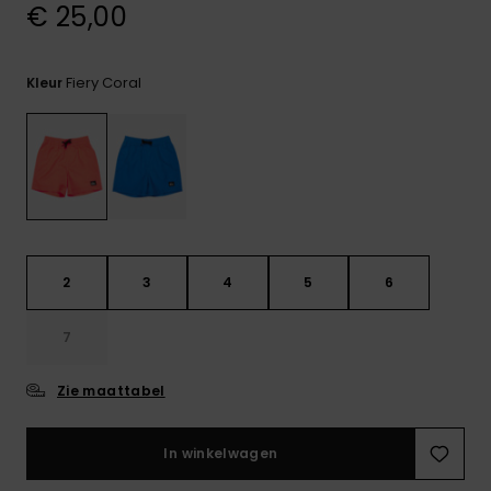
€ 25,00
FAQ
bekijken
Fiery Coral
Kleur
2
3
4
5
6
7
Zie maattabel
In winkelwagen