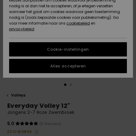
keuzes aanpassen om cookies waarvoor je toestemming
Snow
Sneeuw
nodig is al dan niet te accepteren, of je ertegen verzetten
Gemeenschap
Gegevensbescherming
wanneer het gaat om cookies waarvoor geen toestemming
Regio- En
nodig is (zoals bepaalde cookies voor publieksmeting). Ga
Taalinstellingen
voor meer informatie naar ons
Nieuw
Nieuw
cookiebeleid
en
Maattabel
Toegekomen
Toegekomen
privacybeleid
HELP &
CONTACT
Start een
Cookie-instellingen
Highlights
Highlights
gesprek om het
snelste
DUURZAAMHEID
antwoord op je
Alles accepteren
vraag te
STORE LOCATOR
krijgen.
Gesprek
starten
CADEAUKAART
Volleys
Vind
Everyday Volley 12"
VERLANGLIJST
antwoorden op
de meest
Jongens 2-7 Roze Zwembroek
gestelde
vragen en ons
5.0
(5 Reviews)
contactformulier.
ECO-BONUS