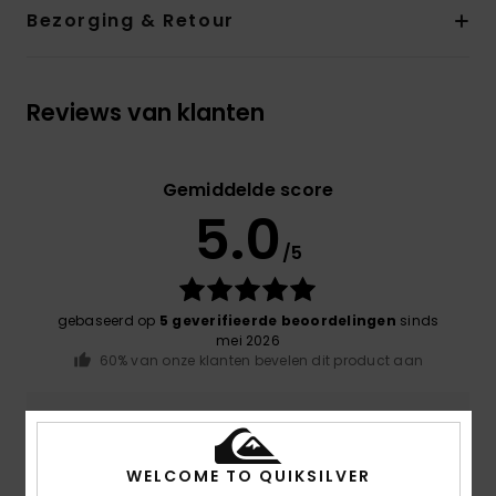
Bezorging & Retour
Reviews van klanten
Gemiddelde score
5.0
/5
gebaseerd op
5 geverifieerde beoordelingen
sinds
mei 2026
60% van onze klanten bevelen dit product aan
Comfort
5.0
WELCOME TO QUIKSILVER