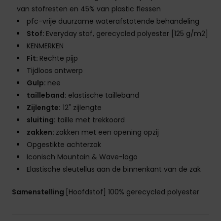
van stofresten en 45% van plastic flessen
pfc-vrije duurzame waterafstotende behandeling
Stof:
Everyday stof, gerecycled polyester [125 g/m2]
KENMERKEN
Fit:
Rechte pijp
Tijdloos ontwerp
Gulp:
nee
tailleband:
elastische tailleband
Zijlengte:
12" zijlengte
sluiting:
taille met trekkoord
zakken:
zakken met een opening opzij
Opgestikte achterzak
Iconisch Mountain & Wave-logo
Elastische sleutellus aan de binnenkant van de zak
Samenstelling
[Hoofdstof] 100% gerecycled polyester