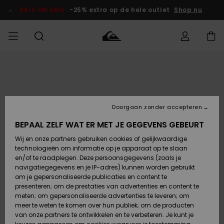
Ga
naar
SALE ON SALE
-25% extra op de hele outlet
Shop nu
Productinformatie
français
Toegang tot
HEREN
Kleding
Kleding
Shop
Heren Surf
Heren Snow
HEREN
mijn bestelling
Shop
Shop
OUTLET
Nederlands
JONGENS
Levering
Accessoires
Accessoires
Nieuw
Doorgaan zonder accepteren
Toegekomen
Kinderen
Kinderen
Outlet
DAMES
Surf Shop
Snow Shop
Kinderen
BEPAAL ZELF WAT ER MET JE GEGEVENS GEBEURT
Retouren
Wij en onze partners gebruiken cookies of gelijkwaardige
Schoenen &
Schoenen &
technologieën om informatie op je apparaat op te slaan
Slippers
Slippers
Highlights
SURF
Betaling
Highlights
Dames
VROUW
en/of te raadplegen. Deze persoonsgegevens (zoals je
Snow Shop
OUTLET
navigatiegegevens en je IP-adres) kunnen worden gebruikt
SNOW
om je gepersonaliseerde publicaties en content te
Giftcard
Surf /
Surf /
Snow
presenteren; om de prestaties van advertenties en content te
Water
Water
Community
meten; om gepersonaliseerde advertenties te leveren; om
Highlights
SALE ON
meer te weten te komen over hun publiek; om de producten
Quiksilver
SALE
van onze partners te ontwikkelen en te verbeteren. Je kunt je
Freedom