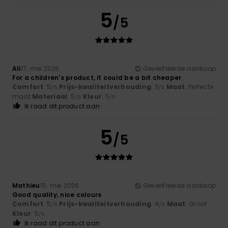
5
/5
Ali
17. mei 2026
Geverifieerde aankoop
For a children's product, it could be a bit cheaper
Comfort
: 5
Prijs-kwaliteitverhouding
: 3
Maat
: Perfecte
/5
/5
maat
Materiaal
: 5
Kleur
: 5
/5
/5
Ik raad dit product aan
5
/5
Mathieu
15. mei 2026
Geverifieerde aankoop
Good quality, nice colours
Comfort
: 5
Prijs-kwaliteitverhouding
: 4
Maat
: Groot
/5
/5
Kleur
: 5
/5
Ik raad dit product aan