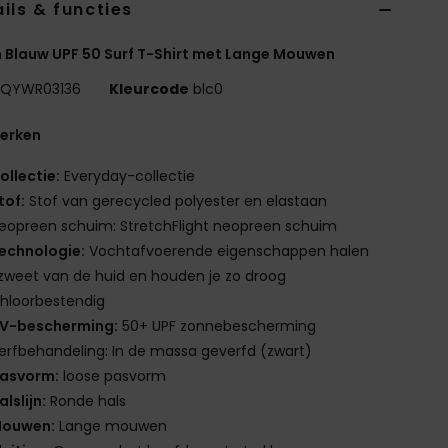
ils & functies
 Blauw UPF 50 Surf T-Shirt met Lange Mouwen
QYWR03136
Kleurcode
blc0
erken
ollectie:
Everyday-collectie
tof:
Stof van gerecycled polyester en elastaan
eopreen schuim: StretchFlight neopreen schuim
echnologie:
Vochtafvoerende eigenschappen halen
zweet van de huid en houden je zo droog
hloorbestendig
V-bescherming:
50+ UPF zonnebescherming
erfbehandeling: In de massa geverfd (zwart)
asvorm:
loose pasvorm
alslijn:
Ronde hals
ouwen:
Lange mouwen