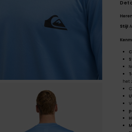
Deta
Heren
Stijl
A
Kenm
C
S
N
T
het 
C
U
V
p
H
M