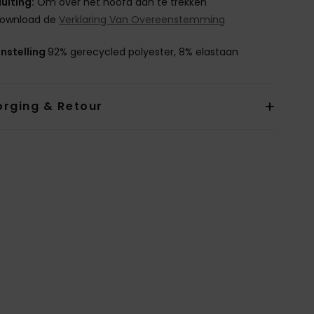
luiting:
Om over het hoofd aan te trekken
ownload de
Verklaring Van Overeenstemming
nstelling
92% gerecycled polyester, 8% elastaan
orging & Retour