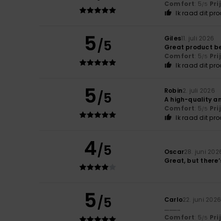
Comfort
: 5
Pri
/5
Ik raad dit pr
5
Giles
11. juli 2026
/5
Great product be
Comfort
: 5
Pri
/5
Ik raad dit pr
5
Robin
2. juli 2026
/5
A high-quality a
Comfort
: 5
Pri
/5
Ik raad dit pr
4
/5
Oscar
28. juni 202
Great, but there
5
/5
Carlo
22. juni 202
..........
Comfort
: 5
Pri
/5