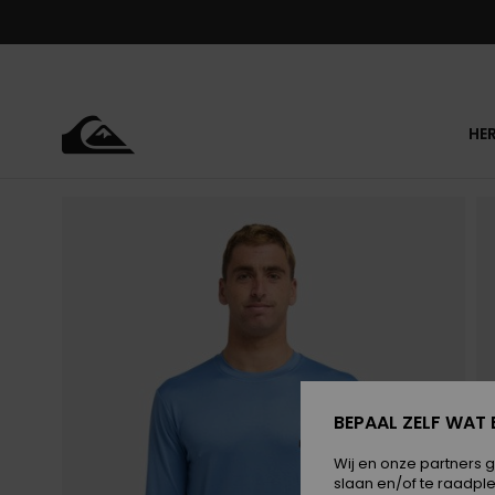
Ga
naar
Productinformatie
HE
BEPAAL ZELF WAT 
Wij en onze partners 
slaan en/of te raadpl