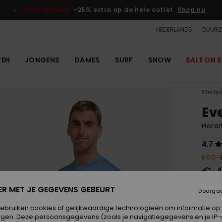
SALE ON SALE
-25% extra op de hele outlet
Shop nu
NEDERLANDS
DUURZ
REN
JONGENS
DAMES
SURF
SNOW
SALE ON S
Startp
Ev
Heren
4.7
ECO-
€ 4
ER MET JE GEGEVENS GEBEURT
Doorga
Kleur
gebruiken cookies of gelijkwaardige technologieën om informatie op
egen. Deze persoonsgegevens (zoals je navigatiegegevens en je IP