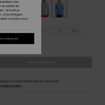
estaties van
 te weten te
n. Je kunt je
, of je ertegen
alde cookies voor
S
S
M
L
XL
XXL
 accepteren
L
Niet op voorraad
 product is momenteel niet op voorraad.
p andere opties