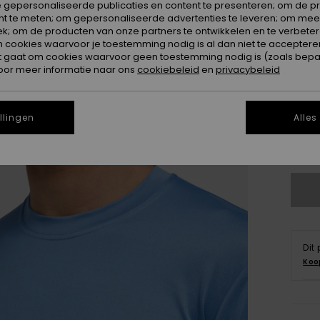
 gepersonaliseerde publicaties en content te presenteren; om de pr
nt te meten; om gepersonaliseerde advertenties te leveren; om meer
k; om de producten van onze partners te ontwikkelen en te verbetere
ookies waarvoor je toestemming nodig is al dan niet te accepteren
t gaat om cookies waarvoor geen toestemming nodig is (zoals bepa
oor meer informatie naar ons
cookiebeleid
en
privacybeleid
X
llingen
Alles
3X
Dit
Koo