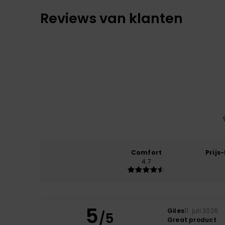
Reviews van klanten
Comfort
Prijs
4.7
5
Giles
11. juli 2026
/5
Great product