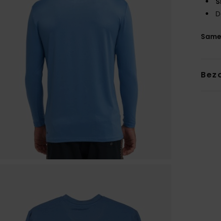
S
D
Same
Bez