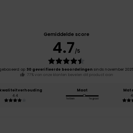
Gemiddelde score
4.7
/5
gebaseerd op
30 geverifieerde beoordelingen
sinds november 202
77% van onze klanten bevelen dit product aan
-kwaliteitverhouding
Maat
Mate
4.4
4
Te klein
Te groot