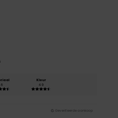
5
riaal
Kleur
.6
4.9
Geverifieerde aankoop