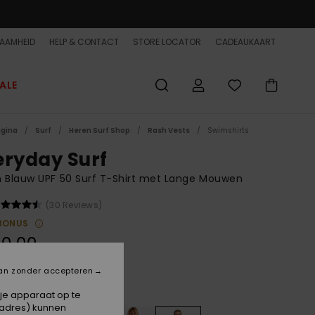
AAMHEID
HELP & CONTACT
STORE LOCATOR
CADEAUKAART
ALE
agina
Surf
Heren Surf Shop
Rash Vests
Swimshirts
eryday Surf
 Blauw UPF 50 Surf T-Shirt met Lange Mouwen
(30 Reviews)
BONUS
0,00
an zonder accepteren
Riviera
 je apparaat op te
-adres) kunnen