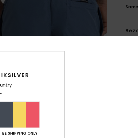
Same
Bez
IKSILVER
untry
BE SHIPPING ONLY