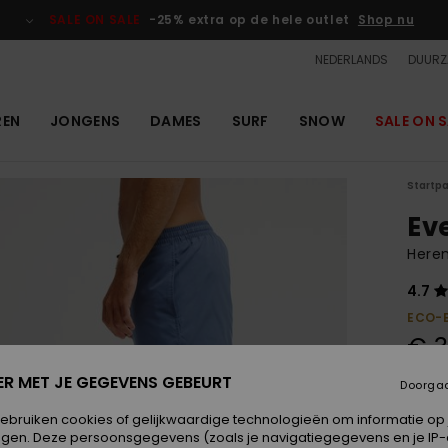
SALE ON SALE
-25% extra op de hele outlet
Shop nu
NEDERLANDS
DUURZ
REN
JONGENS
DAMES
SURF
SNOW
SALE ON S
Startp
Ev
Here
4.7
ECO-
€ 3
ER MET JE GEGEVENS GEBEURT
Doorga
Kleur
gebruiken cookies of gelijkwaardige technologieën om informatie op
egen. Deze persoonsgegevens (zoals je navigatiegegevens en je IP