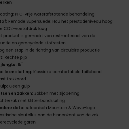
erken
oating: PFC-vrije waterafstotende behandeling
tof:
Remade Supersuede: Hou het prestatieniveau hoog
de CO2-voetafdruk laag
it product is gemaakt van restmateriaal van de
uctie en gerecyclede stofresten
og een stap in de richting van circulaire productie
it:
Rechte pijp
ijlengte:
15"
aille en sluiting:
Klassieke comfortabele tailleband
ast trekkoord
ulp:
Geen gulp
itsen en zakken:
Zakken met zijopening
chterzak met klittenbandsluiting
ndere details:
Iconisch Mountain & Wave-logo
lastische sleutellus aan de binnenkant van de zak
erecyclede garen