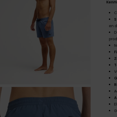
Kenm
C
S
en 
D
prod
N
F
Z
T
V
G
R
A
A
E
G