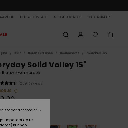
AAMHEID
HELP & CONTACT
STORE LOCATOR
CADEAUKAART
ALE
agina
Surf
Heren Surf Shop
Boardshorts
Zwembroeken
eryday Solid Volley 15"
n Blauw Zwembroek
(269 Reviews)
BONUS
0,00
an zonder accepteren
Vintage Indigo
 je apparaat op te
-adres) kunnen