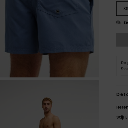
X
Zi
De 
Koo
Deta
Here
Stijl
E