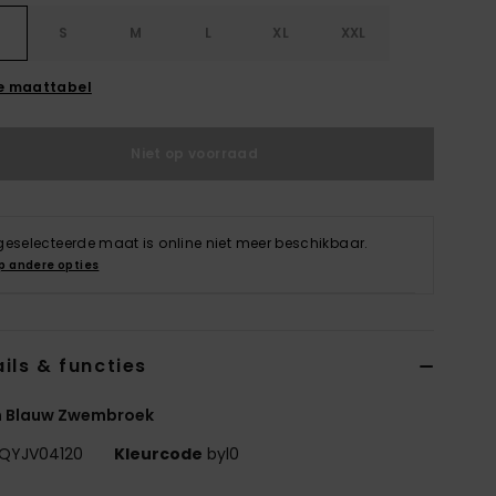
S
S
M
L
XL
XXL
e maattabel
Niet op voorraad
geselecteerde maat is online niet meer beschikbaar.
p andere opties
ils & functies
n Blauw Zwembroek
QYJV04120
Kleurcode
byl0