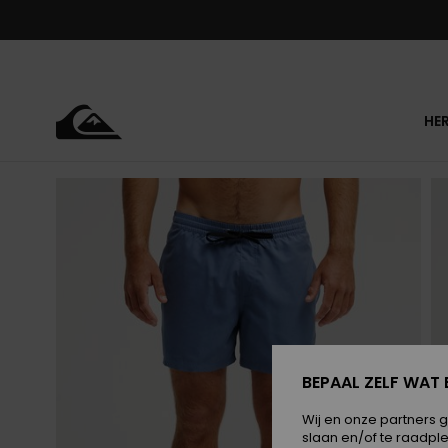
Ga
naar
Productinformatie
HE
BEPAAL ZELF WAT 
Wij en onze partners 
slaan en/of te raadpl