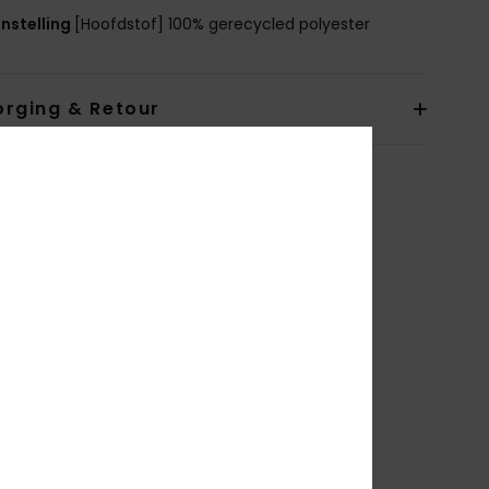
nstelling
[Hoofdstof] 100% gerecycled polyester
orging & Retour