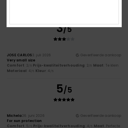
maat
Materiaal
: 5
Kleur
: 5
/5
/5
Ik raad dit product aan
3
/5
JOSE CARLOS
3. juli 2026
Geverifieerde aankoop
Very small size
Comfort
: 2
Prijs-kwaliteitverhouding
: 2
Maat
: Te klein
/5
/5
Materiaal
: 4
Kleur
: 4
/5
/5
5
/5
Michela
26. juni 2026
Geverifieerde aankoop
For sun protection
Comfort
: 5
Prijs-kwaliteitverhouding
: 4
Maat
: Perfecte
/5
/5