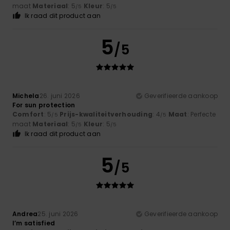
maat
Materiaal
: 5
Kleur
: 5
/5
/5
Ik raad dit product aan
5
/5
Michela
26. juni 2026
Geverifieerde aankoop
For sun protection
Comfort
: 5
Prijs-kwaliteitverhouding
: 4
Maat
: Perfecte
/5
/5
maat
Materiaal
: 5
Kleur
: 5
/5
/5
Ik raad dit product aan
5
/5
Andrea
25. juni 2026
Geverifieerde aankoop
I’m satisfied