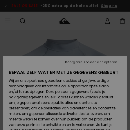
Ga
naar
SALE ON SALE
-25% extra op de hele outlet
Shop nu
Productinformatie
français
Toegang tot
HEREN
Kleding
Kleding
Shop
Heren Surf
Heren Snow
HEREN
mijn bestelling
Shop
Shop
OUTLET
Nederlands
JONGENS
Levering
Accessoires
Accessoires
Nieuw
Doorgaan zonder accepteren
Toegekomen
Kinderen
Kinderen
Outlet
DAMES
Surf Shop
Snow Shop
Kinderen
BEPAAL ZELF WAT ER MET JE GEGEVENS GEBEURT
Retouren
Wij en onze partners gebruiken cookies of gelijkwaardige
Schoenen &
Schoenen &
technologieën om informatie op je apparaat op te slaan
Slippers
Slippers
Highlights
SURF
Betaling
Highlights
Dames
VROUW
en/of te raadplegen. Deze persoonsgegevens (zoals je
Snow Shop
OUTLET
navigatiegegevens en je IP-adres) kunnen worden gebruikt
SNOW
om je gepersonaliseerde publicaties en content te
Giftcard
Surf /
Surf /
Snow
presenteren; om de prestaties van advertenties en content te
Water
Water
Community
meten; om gepersonaliseerde advertenties te leveren; om
Highlights
SALE ON
meer te weten te komen over hun publiek; om de producten
Quiksilver
SALE
van onze partners te ontwikkelen en te verbeteren. Je kunt je
Freedom