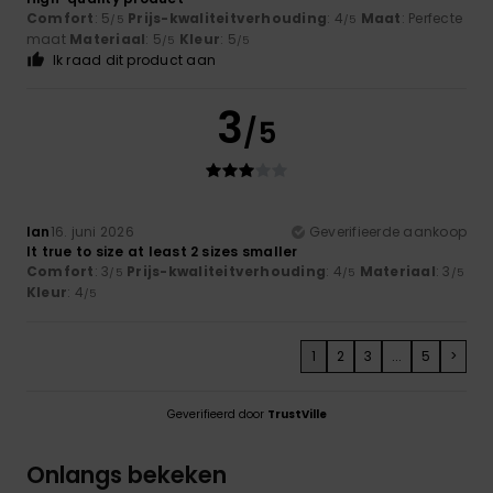
Comfort
: 5
Prijs-kwaliteitverhouding
: 4
Maat
: Perfecte
/5
/5
maat
Materiaal
: 5
Kleur
: 5
/5
/5
Ik raad dit product aan
3
/5
Ian
16. juni 2026
Geverifieerde aankoop
It true to size at least 2 sizes smaller
Comfort
: 3
Prijs-kwaliteitverhouding
: 4
Materiaal
: 3
/5
/5
/5
Kleur
: 4
/5
1
2
3
...
5
>
Geverifieerd door
TrustVille
Onlangs bekeken