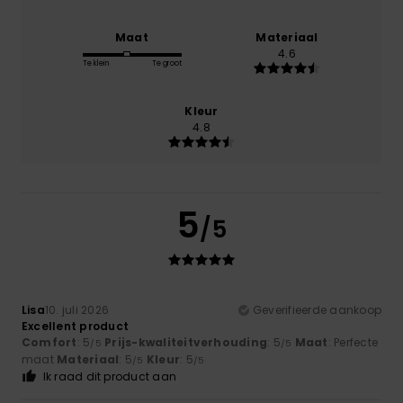
Maat
Materiaal
4.6
Te klein
Te groot
Kleur
4.8
5
/5
Lisa
10. juli 2026
Geverifieerde aankoop
Excellent product
Comfort
: 5
Prijs-kwaliteitverhouding
: 5
Maat
: Perfecte
/5
/5
maat
Materiaal
: 5
Kleur
: 5
/5
/5
Ik raad dit product aan