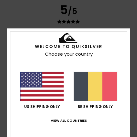
5
/5
Arndt
5. juli 2026
Geverifieerde aankoop
Perfect UV protection for your back when swimming in the
WELCOME TO QUIKSILVER
sea for long periods; lovely colour; looks cool, just as
Choose your country
described in the shop
Comfort
: 5
Prijs-kwaliteitverhouding
: 5
Maat
: Perfecte
/5
/5
maat
Materiaal
: 5
Kleur
: 5
/5
/5
Ik raad dit product aan
5
/5
US SHIPPING ONLY
BE SHIPPING ONLY
Julien
3. juli 2026
Geverifieerde aankoop
VIEW ALL COUNTRIES
That’s exactly what I was looking for in terms of cut, fabric
and colour…
Comfort
: 5
Prijs-kwaliteitverhouding
: 5
Maat
: Perfecte
/5
/5