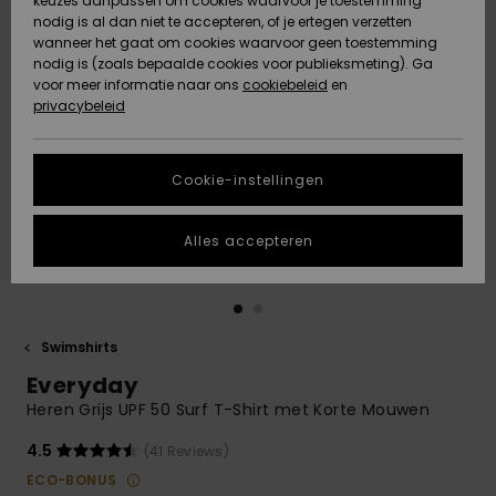
keuzes aanpassen om cookies waarvoor je toestemming
Snow
Sneeuw
nodig is al dan niet te accepteren, of je ertegen verzetten
Gemeenschap
Gegevensbescherming
wanneer het gaat om cookies waarvoor geen toestemming
Regio- En
nodig is (zoals bepaalde cookies voor publieksmeting). Ga
Taalinstellingen
voor meer informatie naar ons
Nieuw
Nieuw
cookiebeleid
en
Maattabel
Toegekomen
Toegekomen
privacybeleid
HELP &
CONTACT
Start een
Cookie-instellingen
Highlights
Highlights
gesprek om het
snelste
DUURZAAMHEID
antwoord op je
Alles accepteren
vraag te
STORE LOCATOR
krijgen.
Gesprek
starten
CADEAUKAART
Swimshirts
Vind
Everyday
VERLANGLIJST
antwoorden op
de meest
Heren Grijs UPF 50 Surf T-Shirt met Korte Mouwen
gestelde
vragen en ons
4.5
(41 Reviews)
contactformulier.
ECO-BONUS