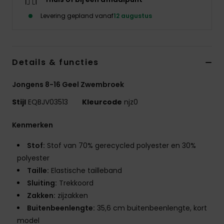
Levering gepland vanaf
12 augustus
Details & functies
Jongens 8-16 Geel Zwembroek
Stijl
EQBJV03513
Kleurcode
njz0
Kenmerken
Stof:
Stof van 70% gerecycled polyester en 30%
polyester
Taille:
Elastische tailleband
Sluiting:
Trekkoord
Zakken:
zijzakken
Buitenbeenlengte:
35,6 cm buitenbeenlengte, kort
model