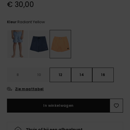
€ 30,00
FAQ
bekijken
Radiant Yellow
Kleur
8
10
12
14
16
Zie maattabel
In winkelwagen
Thuis of bij een afhaalpunt