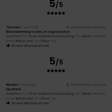
5
/5
Thomas
19. juni 2026
Geverifieerde aankoop
Nice swimming trunks, at a good price
Comfort
: 5
Prijs-kwaliteitverhouding
: 5
Maat
: Perfecte
/5
/5
maat
Materiaal
: 5
Kleur
: 5
/5
/5
Ik raad dit product aan
5
/5
Miriam
31. mei 2026
Geverifieerde aankoop
Excellent
Comfort
: 5
Prijs-kwaliteitverhouding
: 5
Maat
: Perfecte
/5
/5
maat
Materiaal
: 5
Kleur
: 5
/5
/5
Ik raad dit product aan