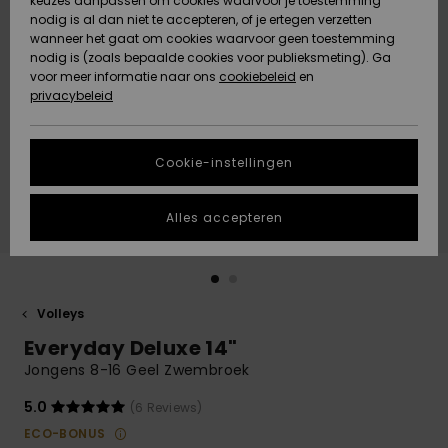
keuzes aanpassen om cookies waarvoor je toestemming
Snow
Sneeuw
nodig is al dan niet te accepteren, of je ertegen verzetten
Gemeenschap
Gegevensbescherming
wanneer het gaat om cookies waarvoor geen toestemming
Regio- En
nodig is (zoals bepaalde cookies voor publieksmeting). Ga
Taalinstellingen
voor meer informatie naar ons
Nieuw
Nieuw
cookiebeleid
en
Maattabel
Toegekomen
Toegekomen
privacybeleid
HELP &
CONTACT
Start een
Cookie-instellingen
Highlights
Highlights
gesprek om het
snelste
DUURZAAMHEID
antwoord op je
Alles accepteren
vraag te
STORE LOCATOR
krijgen.
Gesprek
starten
CADEAUKAART
Volleys
Vind
Everyday Deluxe 14"
VERLANGLIJST
antwoorden op
de meest
Jongens 8-16 Geel Zwembroek
gestelde
vragen en ons
5.0
(6 Reviews)
contactformulier.
ECO-BONUS