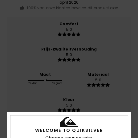
april 2026
100% van onze klanten bevelen dit product aan
Comfort
5.0
Prijs-kwaliteitverhouding
5.0
Maat
Materiaal
5.0
Te klein
Te groot
Kleur
5.0
WELCOME TO QUIKSILVER
Choose your country