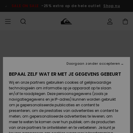
Ga
naar
SALE ON SALE
-25% extra op de hele outlet
Shop nu
Productinformatie
français
Toegang tot
HEREN
Kleding
Kleding
Shop
Heren Surf
Heren Snow
HEREN
mijn bestelling
Shop
Shop
OUTLET
Nederlands
JONGENS
Levering
Accessoires
Accessoires
Nieuw
Doorgaan zonder accepteren
Toegekomen
Kinderen
Kinderen
Outlet
DAMES
Surf Shop
Snow Shop
Kinderen
BEPAAL ZELF WAT ER MET JE GEGEVENS GEBEURT
Retouren
Wij en onze partners gebruiken cookies of gelijkwaardige
Schoenen &
Schoenen &
technologieën om informatie op je apparaat op te slaan
Slippers
Slippers
Highlights
SURF
Betaling
Highlights
Dames
VROUW
en/of te raadplegen. Deze persoonsgegevens (zoals je
Snow Shop
OUTLET
navigatiegegevens en je IP-adres) kunnen worden gebruikt
SNOW
om je gepersonaliseerde publicaties en content te
Giftcard
Surf /
Surf /
Snow
presenteren; om de prestaties van advertenties en content te
Water
Water
Community
meten; om gepersonaliseerde advertenties te leveren; om
Highlights
SALE ON
meer te weten te komen over hun publiek; om de producten
Quiksilver
SALE
van onze partners te ontwikkelen en te verbeteren. Je kunt je
Freedom