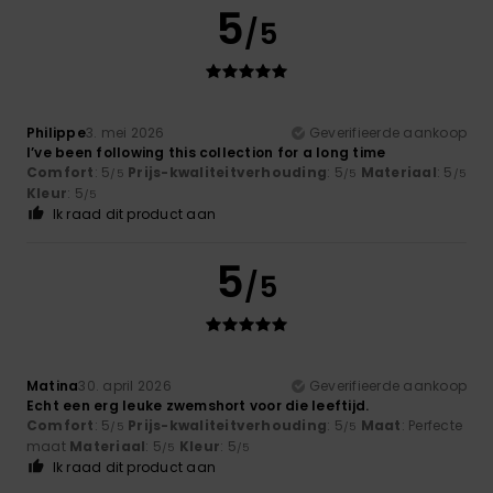
5
/5
Philippe
3. mei 2026
Geverifieerde aankoop
I’ve been following this collection for a long time
Comfort
: 5
Prijs-kwaliteitverhouding
: 5
Materiaal
: 5
/5
/5
/5
Kleur
: 5
/5
Ik raad dit product aan
5
/5
Matina
30. april 2026
Geverifieerde aankoop
Echt een erg leuke zwemshort voor die leeftijd.
Comfort
: 5
Prijs-kwaliteitverhouding
: 5
Maat
: Perfecte
/5
/5
maat
Materiaal
: 5
Kleur
: 5
/5
/5
Ik raad dit product aan