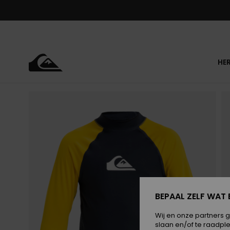
Ga
naar
Productinformatie
HE
BEPAAL ZELF WAT 
Wij en onze partners 
slaan en/of te raadpl