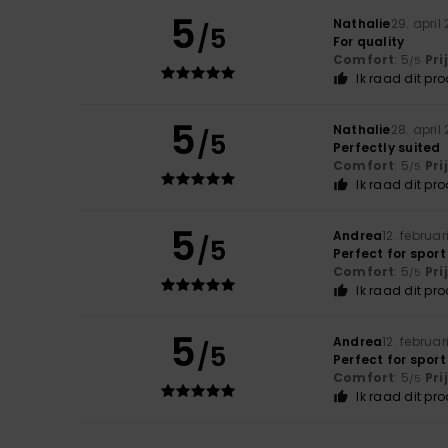
5
Nathalie
29. april
/5
For quality
Comfort
: 5
Pri
/5
Ik raad dit pr
5
Nathalie
28. april
/5
Perfectly suited
Comfort
: 5
Pri
/5
Ik raad dit pr
5
Andrea
12. februar
/5
Perfect for sport
Comfort
: 5
Pri
/5
Ik raad dit pr
5
Andrea
12. februar
/5
Perfect for sport
Comfort
: 5
Pri
/5
Ik raad dit pr