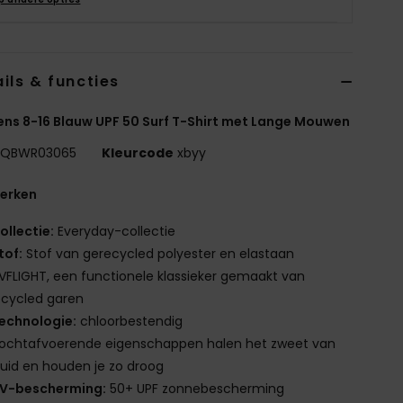
ils & functies
ns 8-16 Blauw UPF 50 Surf T-Shirt met Lange Mouwen
QBWR03065
Kleurcode
xbyy
erken
ollectie:
Everyday-collectie
tof:
Stof van gerecycled polyester en elastaan
VFLIGHT, een functionele klassieker gemaakt van
ecycled garen
echnologie:
chloorbestendig
ochtafvoerende eigenschappen halen het zweet van
uid en houden je zo droog
V-bescherming:
50+ UPF zonnebescherming