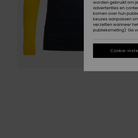
worden gebruikt om je
advertenties en conte
komen over hun publie
keuzes aanpassen om c
verzetten wanneer he
publieksmeting). Ga v
Cookie-inste