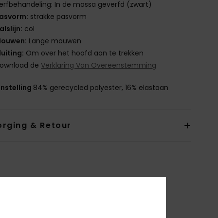
erfbehandeling: In de massa geverfd (zwart)
asvorm:
strakke pasvorm
alslijn:
col
ouwen:
Lange mouwen
luiting:
Om over het hoofd aan te trekken
ownload de
Verklaring Van Overeenstemming
nstelling
84% gerecycled polyester, 16% elastaan
orging & Retour