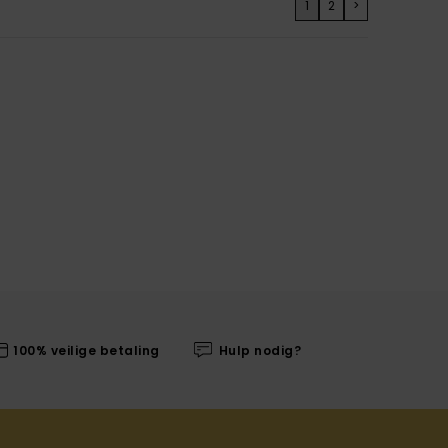
1
2
>
100% veilige betaling
Hulp nodig?