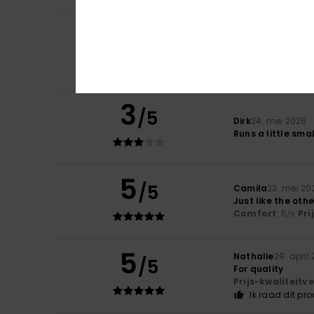
5
Emmalyn
28. mei 
/5
Perfect size and 
Comfort
: 5
Pri
/5
Ik raad dit pr
3
/5
Dirk
24. mei 2026
Runs a little smal
5
/5
Camila
23. mei 20
Just like the ot
Comfort
: 5
Pri
/5
5
Nathalie
29. april
/5
For quality
Prijs-kwaliteit
Ik raad dit pr