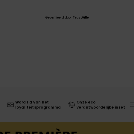
Geverifieerd door
TrustVille
0
Word lid van het
Onze eco-
loyaliteitsprogramma
verantwoordelijke inzet