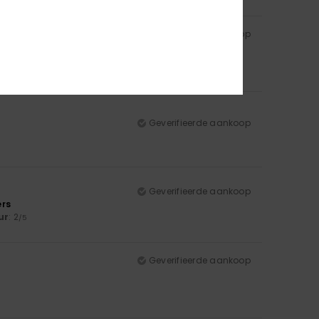
Geverifieerde aankoop
ur
: 5
/5
Geverifieerde aankoop
Geverifieerde aankoop
ers
ur
: 2
/5
Geverifieerde aankoop