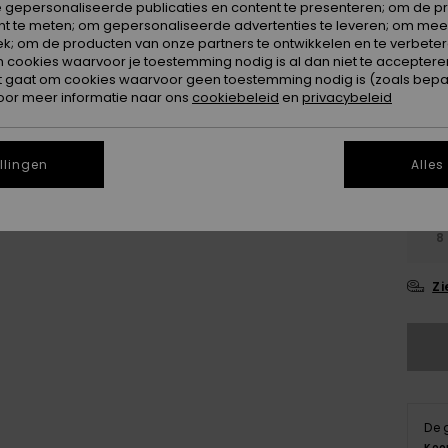
 gepersonaliseerde publicaties en content te presenteren; om de pr
SALE 
nt te meten; om gepersonaliseerde advertenties te leveren; om meer
k; om de producten van onze partners te ontwikkelen en te verbetere
ookies waarvoor je toestemming nodig is al dan niet te accepteren
Kleur
t gaat om cookies waarvoor geen toestemming nodig is (zoals bepa
oor meer informatie naar ons
cookiebeleid
en
privacybeleid
llingen
Alles
8
Zi
De 
Koo