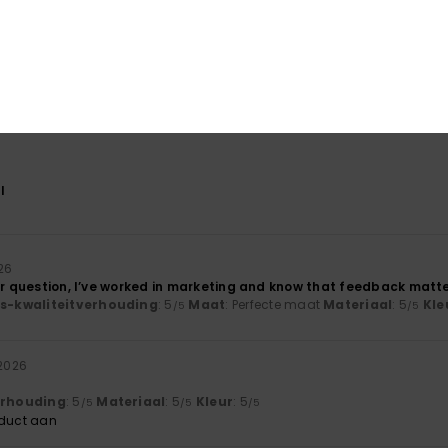
2026
quality material
js-kwaliteitverhouding
: 5
Maat
: Perfecte maat
Materiaal
: 5
Kle
/5
/5
oduct aan
l
26
her question, I’ve worked in marketing and know that feedback matt
js-kwaliteitverhouding
: 5
Maat
: Perfecte maat
Materiaal
: 5
Kle
/5
/5
 2026
verhouding
: 5
Materiaal
: 5
Kleur
: 5
/5
/5
/5
oduct aan