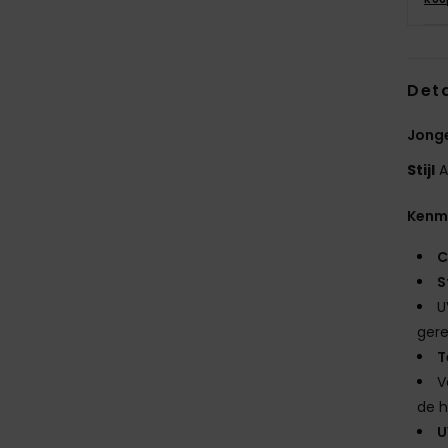
Deta
Jonge
Stijl
A
Kenm
C
S
U
ger
T
V
de h
U