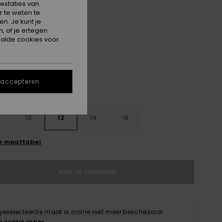
estaties van
ON SALE EXTRA 25% OFF
 te weten te
n. Je kunt je
, of je ertegen
Dark Navy/solar Power
alde cookies voor
 accepteren
10
12
14
16
e maattabel
Niet op voorraad
geselecteerde maat is online niet meer beschikbaar.
p andere opties