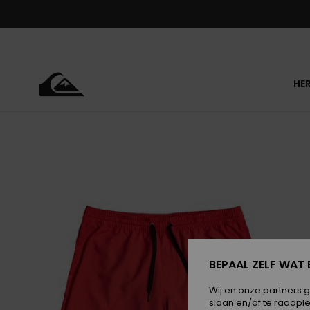
Ga
naar
Productinformatie
HE
BEPAAL ZELF WAT 
Wij en onze partners 
slaan en/of te raadpl