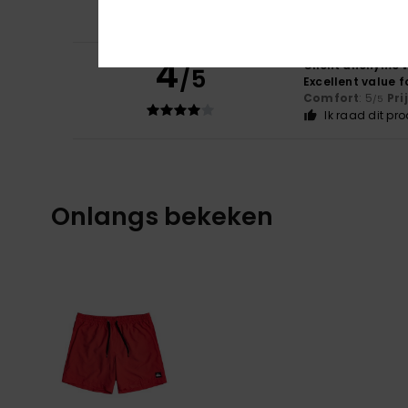
Comfort
: 5
Pri
/5
Ik raad dit pr
4
Client anonyme v
/5
Excellent value 
Comfort
: 5
Pri
/5
Ik raad dit pr
Onlangs bekeken