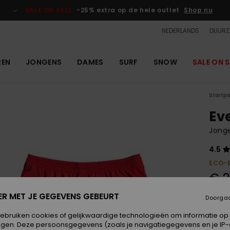
SALE ON SALE
-25% extra op de hele outlet
Shop nu
NEDERLANDS
DUURZ
REN
JONGENS
DAMES
SURF
SNOW
SALE ON S
Startp
Ev
Jong
4.5
ECO-
€ 2
ER MET JE GEGEVENS GEBEURT
Doorga
Kleur
gebruiken cookies of gelijkwaardige technologieën om informatie op
egen. Deze persoonsgegevens (zoals je navigatiegegevens en je IP