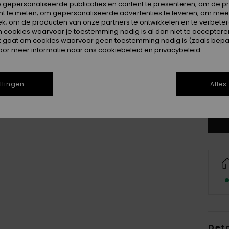
 gepersonaliseerde publicaties en content te presenteren; om de pr
nt te meten; om gepersonaliseerde advertenties te leveren; om meer
k; om de producten van onze partners te ontwikkelen en te verbetere
ookies waarvoor je toestemming nodig is al dan niet te accepteren
t gaat om cookies waarvoor geen toestemming nodig is (zoals bepa
oor meer informatie naar ons
cookiebeleid
en
privacybeleid
8
llingen
Alles
Zi
Deta