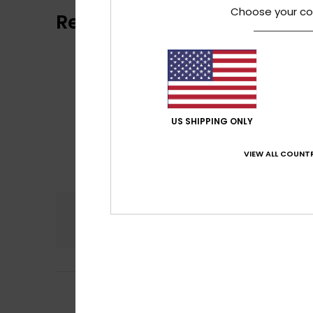
Choose your co
Reviews van klanten
US SHIPPING ONLY
VIEW ALL COUNTR
Comfort
Prijs
5.0
5
Sylvie
1. februari 2
/5
Cut to size