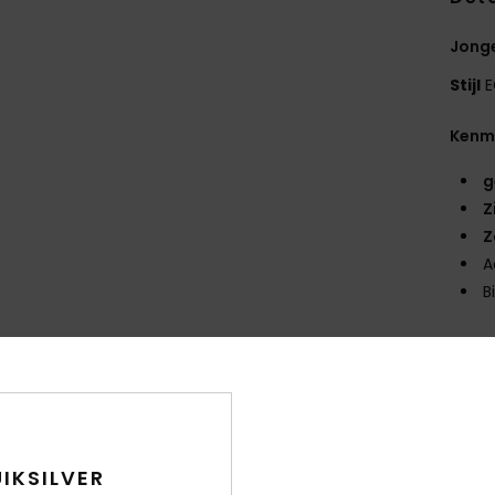
Jong
Stijl
E
Kenm
g
Z
Z
A
B
Same
Bez
IKSILVER