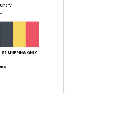
untry
Gemiddelde score
4.5
/5
BE SHIPPING ONLY
IES
gebaseerd op
2 geverifieerde beoordelingen
sinds januari 2026
100% van onze klanten bevelen dit product aan
-kwaliteitverhouding
Maat
Mate
5.0
5
Te klein
Te groot
026