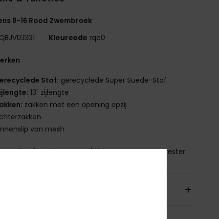
ens 8-16 Rood Zwembroek
QBJV03331
Kleurcode
rqc0
erken
erecyclede Stof:
gerecyclede Super Suede-Stof
ijlengte:
13" zijlengte
akken:
zakken met een opening opzij
chterzakken
innenslip van mesh
nstelling
[Hoofdmateriaal] 100% gerecycled polyester
orging & Retour