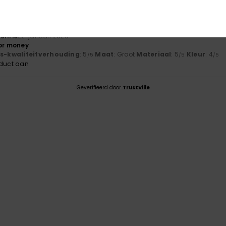
js-kwaliteitverhouding
: 5
Maat
: Perfecte maat
Materiaal
: 5
Kle
/5
/5
oduct aan
érifié
22. januari 2026
for money
js-kwaliteitverhouding
: 5
Maat
: Groot
Materiaal
: 5
Kleur
: 4
/5
/5
/5
oduct aan
Geverifieerd door
TrustVille