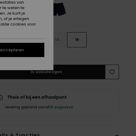
estaties van
 te weten te
n. Je kunt je
, of je ertegen
alde cookies voor
10
12
14
16
 accepteren
e maattabel
In winkelwagen
Thuis of bij een afhaalpunt
Levering gepland vanaf
10 augustus
ils & functies