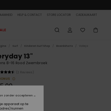
AAMHEID
HELP & CONTACT
STORE LOCATOR
CADEAUKAART
ALE
agina
Surf
Kinderen Surf Shop
Boardshorts
Volleys
eryday 13"
ens 8-16 Rood Zwembroek
(2 Reviews)
BONUS
5,00
an zonder accepteren
High Risk Red
 je apparaat op te
-adres) kunnen